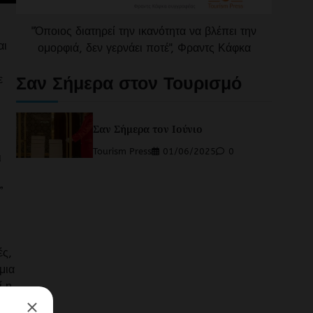
"Όποιος διατηρεί την ικανότητα να βλέπει την
αι
ομορφιά, δεν γερνάει ποτέ", Φραντς Κάφκα
ε
Σαν Σήμερα στον Τουρισμό
Σαν Σήμερα τον Ιούνιο
Tourism Press
01/06/2025
0
ι
”
ές,
μια
ί η
ας