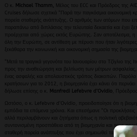
Ο κ.
Michael Thamm,
Μέλος του ECC και Πρόεδρος της AI
Cruises δήλωσε σχετικά “Παρά την παγκόσμια οικονομική κρ
πορεία σταθερής ανάπτυξης. Ο αριθμός των ατόμων που επέ
παραπάνω από διπλάσιος την τελευταία δεκαετία και έχει ξε
προέρχεται από χώρες εκτός Ευρώπης. Σαν αποτέλεσμα, η
όλη την Ευρώπη, σε αντίθεση με πέρυσι που ήταν λιγότερες
ξεκάθαρα την κοινωνική και οικονομική σημασία της βιομη
“Μετά τα τραγικά γεγονότα του Ιανουαρίου στο Τζίγλιο της Ι
προς την αναθεώρηση και βελτίωση των μέτρων ασφαλείας, γ
ένας ασφαλής και απολαυστικός τρόπος διακοπών. Παρόλο π
κρατήσεων για το 2012, η βιομηχανία έχει κάνει ότι περνάει 
δήλωσε επίσης ο κ.
Manfredi Lefebvre d’Ovidio
, Πρόεδρος
Ωστόσο, ο κ. Lefebvre d’Ovidio, προειδοποίησε ότι η βιομ
εμπόδια τα επόμενα χρόνια. Και επεσήμανε “Οι προκλήσεις 
αλλά περιλαμβάνουν και ζητήματα όπως η πολιτική αβεβαιότη
συντονισμένη προσπάθεια από τη βιομηχανία και τους φορεί
σταθερή πορεία ανάπτυξης που έχει σημειωθεί τα τελευταία