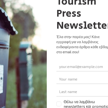
με ότι θα βγούμε από αυτή την περίοδο αβεβαιότητας σε ακόμ
ς Στυλιανόπουλος