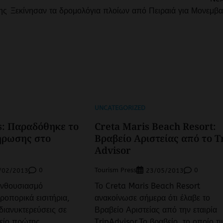
ης
Ξεκίνησαν τα δρομολόγια πλοίων από Πειραιά για Μονεμβα
UNCATEGORIZED
ts: Παραδόθηκε το
Creta Maris Beach Resort:
ήρωσης στο
Βραβείο Αριστείας από το T
Advisor
0
Tourism Press
0
/02/2013
23/05/2013
ενθουσιασμό
Το Creta Maris Beach Resort
ροπορικά εισιτήρια,
ανακοίνωσε σήμερα ότι έλαβε το
διανυκτερεύσεις σε
Βραβείο Αριστείας από την εταιρία
χείο πρώτης
TripAdvisor.Το βραβείο, το οποίο τι