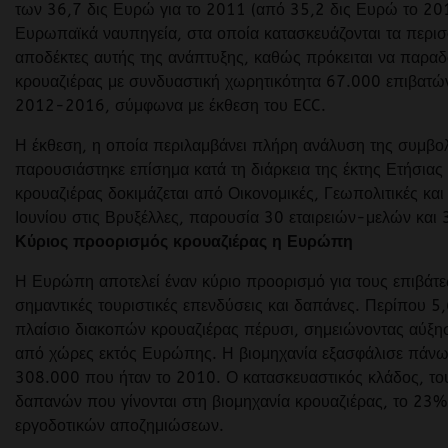
των 36,7 δις Ευρώ για το 2011 (από 35,2 δις Ευρώ το 20
Ευρωπαϊκά ναυπηγεία, στα οποία κατασκευάζονται τα περισ
αποδέκτες αυτής της ανάπτυξης, καθώς πρόκειται να παραδ
κρουαζιέρας με συνδυαστική χωρητικότητα 67.000 επιβατών
2012-2016, σύμφωνα με έκθεση του ECC.
Η έκθεση, η οποία περιλαμβάνει πλήρη ανάλυση της συμβολ
παρουσιάστηκε επίσημα κατά τη διάρκεια της έκτης Ετήσιας
κρουαζιέρας δοκιμάζεται από Οικονομικές, Γεωπολιτικές κα
Ιουνίου στις Βρυξέλλες, παρουσία 30 εταιρειών-μελών κα
Κύριος προορισμός κρουαζιέρας η Ευρώπη
Η Ευρώπη αποτελεί έναν κύριο προορισμό για τους επιβάτε
σημαντικές τουριστικές επενδύσεις και δαπάνες. Περίπου 5
πλαίσιο διακοπών κρουαζιέρας πέρυσι, σημειώνοντας αύξη
από χώρες εκτός Ευρώπης. Η βιομηχανία εξασφάλισε πάνω 
308.000 που ήταν το 2010. Ο κατασκευαστικός κλάδος, του
δαπανών που γίνονται στη βιομηχανία κρουαζιέρας, το 23%
εργοδοτικών αποζημιώσεων.