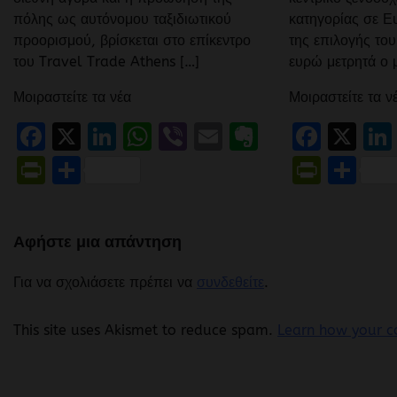
πόλης ως αυτόνομου ταξιδιωτικού
κατηγορίας σε 
προορισμού, βρίσκεται στο επίκεντρο
της επιλογής το
του Travel Trade Athens […]
ευρώ μετρητά ο 
Μοιραστείτε τα νέα
Μοιραστείτε τα ν
Facebook
X
LinkedIn
WhatsApp
Viber
Email
Evernote
Face
X
PrintFriendly
Μοιραστείτε
Print
Μο
Αφήστε μια απάντηση
Για να σχολιάσετε πρέπει να
συνδεθείτε
.
This site uses Akismet to reduce spam.
Learn how your c