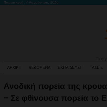
Skip
Παρασκευή, 7 Αυγούστου, 2026
to
content
Το ψηφ
ΑΡΧΙΚΉ
ΔΕΔΟΜΈΝΑ
ΕΚΠΑΊΔΕΥΣΗ
ΤΆΣΕΙΣ
Ανοδική πορεία της κρου
– Σε φθίνουσα πορεία το 