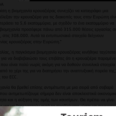
DA
ίση η βιομηχανία κρουαζιέρας συνεχίζει να καταγράφει μια
λεξαν την κρουαζιέρα για τις διακοπές τους στην Ευρώπη είν
περάσει τα 5,6 εκατομμύρια, με σχεδόν το ένα εκατομμύριο να
 βιομηχανία προσέφερε πάνω από 315.000 θέσεις εργασίας σ
, στις 308.000. Αυτά τα εντυπωσιακά στοιχεία δείχνουν
χανίας κρουαζιέρας στην Ευρώπη.”
ταλίας, η παγκόσμια βιομηχανία κρουαζιέρας κινήθηκε ταχύτατα
ια να διαβεβαιώσει τους επιβάτες ότι η κρουαζιέρα παραμένε
ου είναι πολύ νωρίς ακόμη για να δοθούν συνολικά στοιχεία
από το χέρι της για να διατηρήσει την αναπτυξιακή πορεία της,
 του ECC.
ηχανία θα βρεθεί επίσης αντιμέτωπη με μια σειρά από σοβαρά
που αντιμετωπίζουμε σήμερα δεν είναι αποκλειστικά οικονομικ
τα και η αύξηση της τιμής των καυσίμων. Θα πρέπει να γίνει 
ς για να ξεπεραστούν αυτά τα προβλήματα, ώστε να συνεχιστε
 χρόνια. Παρά το δύσκολο περιβάλλον η βιομηχανία κρουαζιέρ