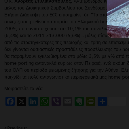
Ο κ.
Ανδρέας Στυλιανόπουλος
, Αντιπρόεδρος κρουαζιέρα
μέλος του Διοικητικού Συμβουλίου του Συνδέσμου Ελληνικώ
Ετήσια Διάσκεψη του ECC επισημαίνει ότι “Tα στοιχεία του
συνεχίζεται η φθίνουσα πορεία του Ελληνικού home portin
2009, που αντιστοιχούσε στο 10,1% του συνολικού Ευρωπ
(6,4%) και το 2011 313.000 (5,6%)… μόλις πίσω από την Γε
από τις στρατηγικότερες της περιοχής και τρίτη σε επισκεψ
δεν γίνονται ουσιαστικές προσπάθειες προσέλκυσης του hom
θα παραμένουν εγκλωβισμένα στο μόλις 3,5% με 4% από τ
home porting αντανακλά κυρίως στον Πειραιά, ενώ ακόμη δε
του ΟΛΠ σε περίοδο μειωμένης ζήτησης για την Αθήνα. Ελ
παιχνίδι τα πολύ ανταγωνιστικά περιφερειακά μας home por
Μοιραστείτε τα νέα
Facebook
X
LinkedIn
WhatsApp
Viber
Email
Evernote
PrintFr
Μοιρ
Previous: