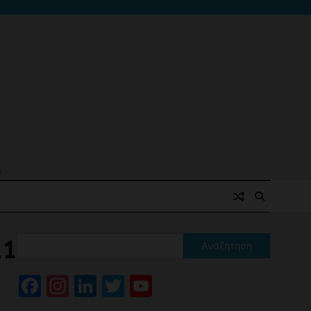
ό
11
Αναζήτηση
Facebook
Instagram
LinkedIn
Twitter
YouTube
Channel