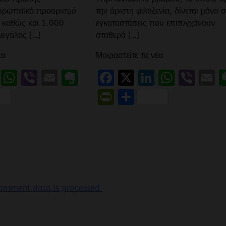
Ευρωπαϊκό προορισμό
την άριστη φιλοξενία, δίνεται μόνο σ
υ καθώς και 1.000
εγκαταστάσεις που επιτυγχάνουν
μεγάλος […]
σταθερά […]
έα
Μοιραστείτε τα νέα
book
LinkedIn
WhatsApp
Viber
Email
Evernote
Facebook
X
LinkedIn
Whats
Vibe
E
Friendly
ιραστείτε
PrintFriendly
Μοιραστείτε
omment data is processed.