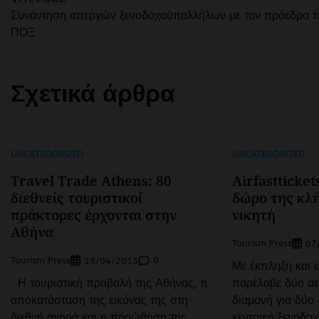
Πλοήγηση
Συνάντηση απεργών ξενοδοχοϋπαλλήλων με τον πρόεδρο τ
άρθρων
ΠΟΞ
Σχετικά άρθρα
UNCATEGORIZED
UNCATEGORIZED
Travel Trade Athens: 80
Airfastticke
διεθνείς τουριστικοί
δώρο της κλ
πράκτορες έρχονται στην
νικητή
Αθήνα
Tourism Press
07
Tourism Press
0
19/04/2013
Με έκπληξη και 
Η τουριστική προβολή της Αθήνας, η
παρέλαβε δύο αε
αποκατάσταση της εικόνας της στη
διαμονή για δύο 
διεθνή αγορά και η προώθηση της
κεντρικό ξενοδο