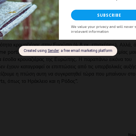
ς του Συνδέσμου Επιχειρήσεων Επιβατηγού Ναυτιλίας (ΣΕΕΝ) 
ν Τουριστικών Επιχειρήσεων (ΣΕΤΕ), που συμμετείχε στην
 2011 που μόλις δημοσιοποίησε το ECC δυστυχώς δείχνουν ότι
g. Ύστερα από το ιστορικό υψηλό των 503.000 επιβατών του
αϊκού home porting, το 2010 πέσαμε στους 336.000 επιβάτ
ρμανία! Το σκορ αυτό είναι απαράδεκτο για μια χώρα που είν
ιμότητα κρουαζιέρας στην Ευρώπη (4,8 εκ. επισκέψεις). Αλλά, 
e porting, ακόμη και με κίνητρα, τα οφέλη της οικονομίας μα
α έσοδα κρουαζιέρας της Ευρώπης. Η παραπάνω εικόνα του
ν έχουν καταγραφεί οι επιπτώσεις από τις υπερβολικές αυξήσ
πίζουμε η πτώση αυτη να συγκρατηθεί τώρα που μπαίνουν στο
ts, όπως το Ηράκλειο και η Ρόδος”.
iendly
αστείτε
Nex