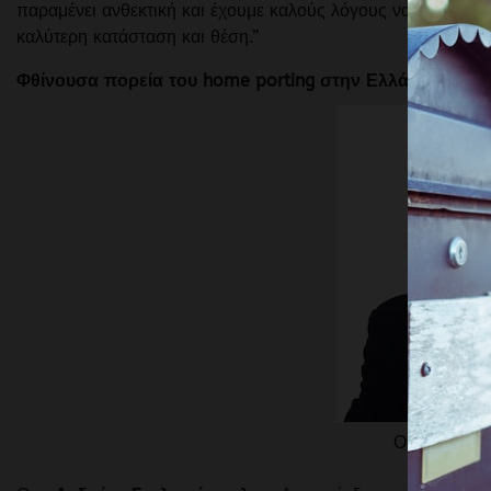
παραμένει ανθεκτική και έχουμε καλούς λόγους να πιστεύου
καλύτερη κατάσταση και θέση.”
Φθίνουσα πορεία του home porting στην Ελλάδα
Ο κ. Ανδρέα