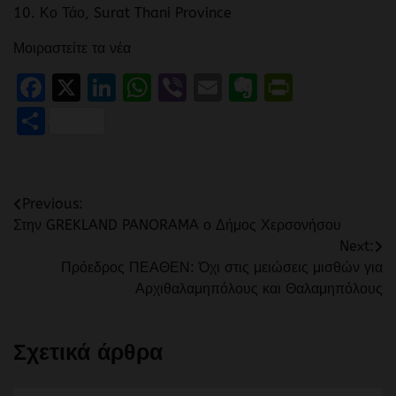
10. Κο Τάο, Surat Thani Province
Μοιραστείτε τα νέα
Facebook
X
LinkedIn
WhatsApp
Viber
Email
Evernote
PrintFr
Μοιραστείτε
Πλοήγηση
Previous:
Στην GREKLAND PANORAMA ο Δήμος Χερσονήσου
άρθρων
Next:
Πρόεδρος ΠΕΑΘΕΝ: Όχι στις μειώσεις μισθών για
Αρχιθαλαμηπόλους και Θαλαμηπόλους
Σχετικά άρθρα