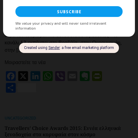
στην Αργεντινή από τηλεοπτικό συνεργείο
Tourism Press
0
25/04/2013
Τηλεοπτικό συνεργείο από την Αργεντινή επέλεξε να
προβάλλει τη Θεσσαλονίκη στην επόμενη εκπομπή με
θέμα τον τουρισμό. Με 13.000.000 τηλεθεατές -το
κανάλι 13 εκπέμπει στη Βραζιλία, στην Ουρουγουάη,
στην […]
Μοιραστείτε τα νέα
Facebook
X
LinkedIn
WhatsApp
Viber
Email
Evernote
PrintFr
Μοιραστείτε
UNCATEGORIZED
Travellers’ Choice Awards 2015: Εννέα ελληνικά
ξενοδοχεία στα κορυφαία στον κόσμο