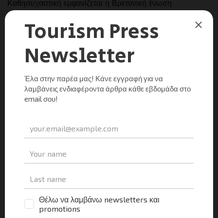
Καθησυχαστική εμφανίζεται η Βρετανική ένωση
τουριστικών πρακτόρων – ABTA προς τους Βρετανούς
τουρίστες σχετικά με δημοσιεύματα που εμφανίζονται στον
εγχώριο Τύπο για την οικονομική κατάσταση στην
Ελλάδα. Παρόλα αυτά, προτρέπει τους Βρετανούς
τουρίστες να έχουν μαζί τους μετρητά σε ευρώ καθώς και
ταξιδιωτική ασφάλιση για να είναι όσο το δυνατόν
περισσότερο καλυμμένοι.
Μοιραστείτε τα νέα
Facebook
X
LinkedIn
WhatsApp
Viber
Email
Evernote
PrintFr
Μοιραστείτε
UNCATEGORIZED
Οργανισμός Τουρισμού Θεσσαλονίκης: Προβολή