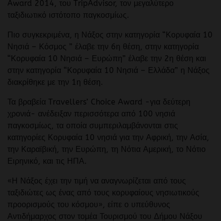
Award 2014, του TripAdvisor, τον μεγαλύτερο
ταξιδιωτικό ιστότοπο παγκοσμίως.
Πιο συγκεκριμένα, η Νάξος στην κατηγορία “Κορυφαία 10
Νησιά – Κόσμος ” έλαβε την 6η θέση, στην κατηγορία
“Κορυφαία 10 Νησιά – Ευρώπη” έλαβε την 2η θέση και
στην κατηγορία “Κορυφαία 10 Νησιά – Ελλάδα” η Νάξος
διακρίθηκε με την 1η θέση.
Τα βραβεία Travellers’ Choice Award -για δεύτερη
χρονιά- ανέδειξαν περισσότερα από 100 νησιά
παγκοσμίως, τα οποία συμπεριλαμβάνονται στις
κατηγορίες Κορυφαία 10 νησιά για την Αφρική, την Ασία,
την Καραϊβική, την Ευρώπη, τη Νότια Αμερική, το Νότιο
Ειρηνικό, και τις ΗΠΑ.
«Η Νάξος έχει την τιμή να αναγνωρίζεται από τους
ταξιδιώτες ως ένας από τους κορυφαίους νησιωτικούς
προορισμούς του κόσμου», είπε ο υπεύθυνος
Αντιδήμαρχος στον τομέα Τουρισμού του Δήμου Νάξου