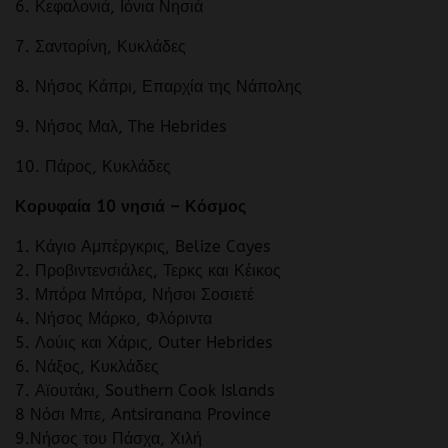
6. Κεφαλονιά, Ιόνια Νησιά
7. Σαντορίνη, Κυκλάδες
8. Νήσος Κάπρι, Επαρχία της Νάπολης
9. Νήσος Μαλ, The Hebrides
10. Πάρος, Κυκλάδες
Κορυφαία 10 νησιά – Κόσμος
1. Κάγιο Αμπέργκρις, Belize Cayes
2. Προβιντενσιάλες, Τερκς και Κέικος
3. Μπόρα Μπόρα, Νήσοι Σοσιετέ
4. Νήσος Μάρκο, Φλόριντα
5. Λούις και Χάρις, Outer Hebrides
6. Νάξος, Κυκλάδες
7. Αϊουτάκι, Southern Cook Islands
8 Νόσι Μπε, Antsiranana Province
9.Νήσος του Πάσχα, Χιλή