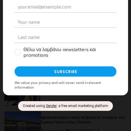
Αναζήτηση
Facebook
Instagram
LinkedIn
Twitter
YouTube
Channel
Πρόσφατα Νέα
Τα πρόσφατα στοιχεία της φιλοξενίας και το
όραμα του ΙΤΕΠ για την επόμενη ημέρα
Tourism Press
13/07/2026
0
Κοινό Πρόγραμμα Δράσης Υπουργείου
Τουρισμού και ΣΕΤΕ
Tourism Press
07/07/2026
0
Εγκαινιάστηκε ο νέος Επιβατικός Σταθμός του
λιμένα Γαΐου στους Παξούς
Tourism Press
07/07/2026
0