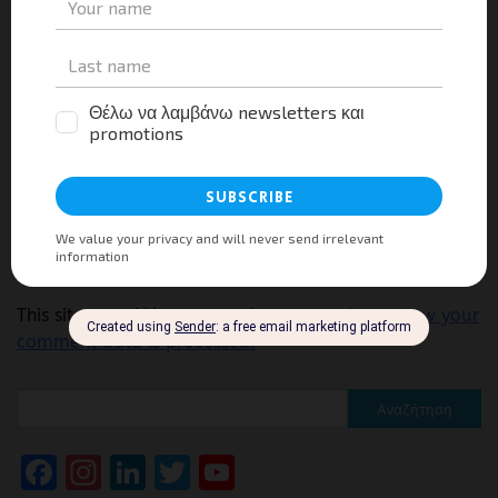
Μοιραστείτε τα νέα
Facebook
X
LinkedIn
WhatsApp
Viber
Email
Evernote
PrintFr
Μοιραστείτε
Αφήστε μια απάντηση
Για να σχολιάσετε πρέπει να
συνδεθείτε
.
This site uses Akismet to reduce spam.
Learn how your
comment data is processed.
Αναζήτηση
Facebook
Instagram
LinkedIn
Twitter
YouTube