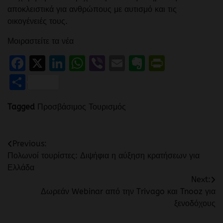
αποκλειστικά για ανθρώπους με αυτισμό και τις
οικογένειές τους.
Μοιραστείτε τα νέα
Facebook
X
LinkedIn
WhatsApp
Viber
Email
Evernote
PrintFr
Μοιραστείτε
Tagged
Προσβάσιμος Τουρισμός
Πλοήγηση
Previous:
Πολωνοί τουρίστες: Διψήφια η αύξηση κρατήσεων για
άρθρων
Ελλάδα
Next:
Δωρεάν Webinar από την Trivago και Tnooz για
ξενοδόχους