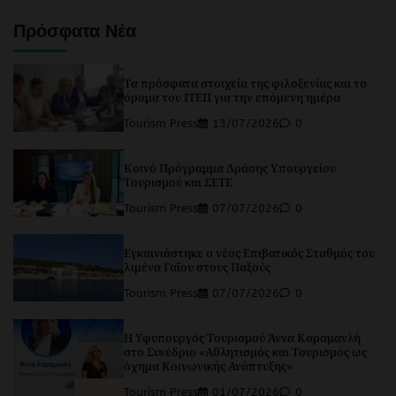
Channel
Πρόσφατα Νέα
Τα πρόσφατα στοιχεία της φιλοξενίας και το
όραμα του ΙΤΕΠ για την επόμενη ημέρα
Tourism Press
13/07/2026
0
Κοινό Πρόγραμμα Δράσης Υπουργείου
Τουρισμού και ΣΕΤΕ
Tourism Press
07/07/2026
0
Εγκαινιάστηκε ο νέος Επιβατικός Σταθμός του
λιμένα Γαΐου στους Παξούς
Tourism Press
07/07/2026
0
Η Υφυπουργός Τουρισμού Άννα Καραμανλή
στο Συνέδριο «Αθλητισμός και Τουρισμός ως
όχημα Κοινωνικής Ανάπτυξης»
Tourism Press
01/07/2026
0