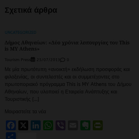
Σχετικά άρθρα
UNCATEGORIZED
Δήμος Αθηναίων: «Δύο χρόνια λειτουργίας του This
is MY Athens»
Tourism Press
0
25/07/2013
Με μία πρωτότυπη «ανοικτή» εκδήλωση προσφοράς και
φιλοξενίας, οι συντελεστές και οι συμμετέχοντες στο
πρωτοποριακό πρόγραμμα This is MY Athens του Δήμου
Αθηναίων, που υλοποιεί η Εταιρεία Ανάπτυξης και
Τουριστικής […]
Μοιραστείτε τα νέα
Facebook
X
LinkedIn
WhatsApp
Viber
Email
Evernote
PrintFr
Μοιραστείτε