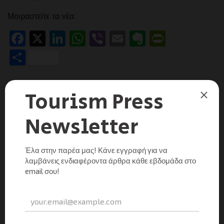
Μοιραστείτε τα νέα
Facebook
X
LinkedIn
WhatsApp
Viber
Email
Evernote
PrintFr
Μοιραστείτε
UNCATEGORIZED
ΓΕΠΟΕΤ: Κινδυνεύει η σαιζόν από την απεργία των
ξεναγών της Ρόδου
Tourism Press
0
03/04/2012
Τον προβληματισμό των παραγόντων του τουρισμου για
την πορεία της φετινής τουριστικής περιόδου στη Ρόδο
μεταφέρει σε ανακοίνωσή του η Γενική Πανελλήνια
Ομοσπονδία Επιχειρήσεων Τουρισμού (ΓΕΠΟΕΤ) μετά
την προκήρυξη απεργίας […]