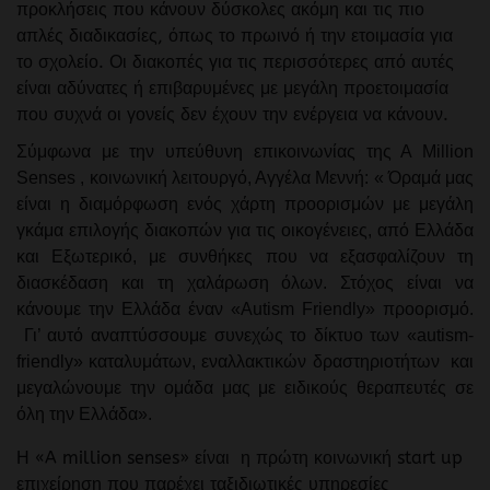
προκλήσεις που κάνουν δύσκολες ακόμη και τις πιο
απλές διαδικασίες, όπως το πρωινό ή την ετοιμασία για
το σχολείο. Οι διακοπές για τις περισσότερες από αυτές
είναι αδύνατες ή επιβαρυμένες με μεγάλη προετοιμασία
που συχνά οι γονείς δεν έχουν την ενέργεια να κάνουν.
Σύμφωνα με την υπεύθυνη επικοινωνίας της Α Μ
illion
Senses
, κοινωνική λειτουργό, Αγγέλα Μεννή: « Όραμά μας
είναι η διαμόρφωση ενός χάρτη προορισμών με μεγάλη
γκάμα επιλογής διακοπών για τις οικογένειες, από Ελλάδα
και Εξωτερικό, με συνθήκες που να εξασφαλίζουν τη
διασκέδαση και τη χαλάρωση όλων. Στόχος είναι να
κάνουμε την Ελλάδα έναν «Autism Friendly» προορισμό.
Γι’ αυτό αναπτύσσουμε συνεχώς το δίκτυο των «autism-
friendly» καταλυμάτων, εναλλακτικών δραστηριοτήτων και
μεγαλώνουμε την ομάδα μας με ειδικούς θεραπευτές σε
όλη την Ελλάδα».
Η «A million senses» είναι η πρώτη κοινωνική start up
επιχείρηση που παρέχει ταξιδιωτικές υπηρεσίες