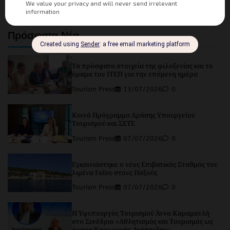
Facebook
Instagram
LinkedIn
Twitter
YouTube
Channel
Πρόσφατα Νέα
Τα πρόσφατα στοιχεία της φιλοξενίας και το
όραμα του ΙΤΕΠ για την επόμενη ημέρα
Tourism Press
13/07/2026
0
Κοινό Πρόγραμμα Δράσης Υπουργείου
Τουρισμού και ΣΕΤΕ
Tourism Press
07/07/2026
0
Εγκαινιάστηκε ο νέος Επιβατικός Σταθμός του
λιμένα Γαΐου στους Παξούς
Tourism Press
07/07/2026
0
Η Υφυπουργός Τουρισμού Άννα Καραμανλή
στο Συνέδριο «Αθλητισμός και Τουρισμός ως
όχημα Κοινωνικής Ανάπτυξης»