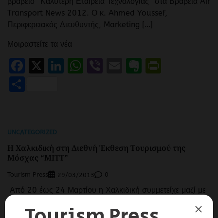
βραβείο “Καλύτερη Εταιρεία Τεχνολογίας” στα Βραβεία Air
Transport News 2012. Ο κ. Ahmed Youssef,
Περιφερειακός Διευθυντής, Marketing […]
Μοιραστείτε τα νέα
Facebook
X
LinkedIn
WhatsApp
Viber
Email
Evernote
PrintFr
Μοιραστείτε
UNCATEGORIZED
Η Χαλκιδική στη Διεθνή Έκθεση Τουρισμού της
Μόσχας “ΜΙΤΤ”
Tourism Press
0
29/03/2013
Από 20 έως 24 Μαρτίου η Χαλκιδική συμμετείχε μαζί με
την Περιφέρεια Κεντρικής Μακεδονίας ως συνεκθέτης στο
περίπτερο του ΕΟΤ στην Διεθνή Έκθεση Τουρισμού της