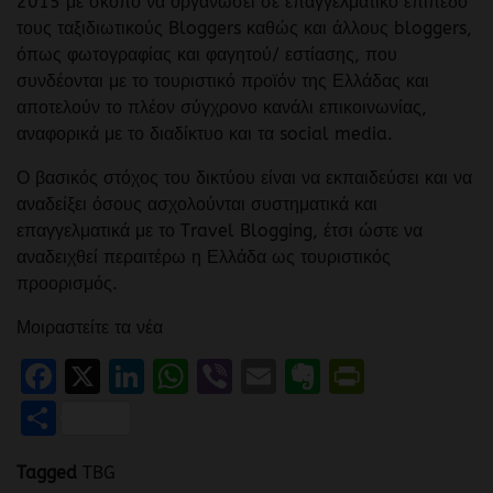
2015 με σκοπό να οργανώσει σε επαγγελματικό επίπεδο
τους ταξιδιωτικούς Bloggers καθώς και άλλους bloggers,
όπως φωτογραφίας και φαγητού/ εστίασης, που
συνδέονται με το τουριστικό προϊόν της Ελλάδας και
αποτελούν το πλέον σύγχρονο κανάλι επικοινωνίας,
αναφορικά με το διαδίκτυο και τα social media.
Ο βασικός στόχος του δικτύου είναι να εκπαιδεύσει και να
αναδείξει όσους ασχολούνται συστηματικά και
επαγγελματικά με το Travel Blogging, έτσι ώστε να
αναδειχθεί περαιτέρω η Ελλάδα ως τουριστικός
προορισμός.
Μοιραστείτε τα νέα
Facebook
X
LinkedIn
WhatsApp
Viber
Email
Evernote
PrintFr
Μοιραστείτε
Tagged
TBG