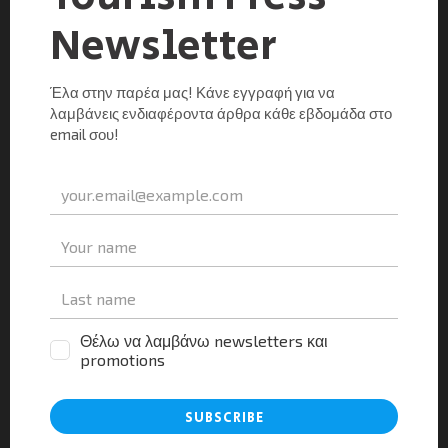
Μόσχας ΜΙΤΤ 2013. Στην διάρκειά […]
Μοιραστείτε τα νέα
Facebook
X
LinkedIn
WhatsApp
Viber
Email
Evernote
PrintFr
Μοιραστείτε
Αφήστε μια απάντηση
Για να σχολιάσετε πρέπει να
συνδεθείτε
.
This site uses Akismet to reduce spam.
Learn how your
comment data is processed.
Αναζήτηση