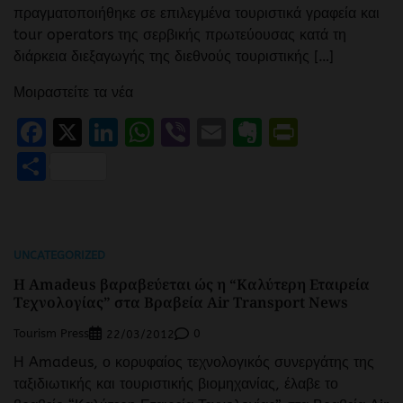
πραγματοποιήθηκε σε επιλεγμένα τουριστικά γραφεία και
tour operators της σερβικής πρωτεύουσας κατά τη
διάρκεια διεξαγωγής της διεθνούς τουριστικής […]
Μοιραστείτε τα νέα
Facebook
X
LinkedIn
WhatsApp
Viber
Email
Evernote
PrintFr
Μοιραστείτε
UNCATEGORIZED
Η Amadeus βαραβεύεται ώς η “Καλύτερη Εταιρεία
Τεχνολογίας” στα Βραβεία Air Transport News
Tourism Press
0
22/03/2012
Η Amadeus, ο κορυφαίος τεχνολογικός συνεργάτης της
ταξιδιωτικής και τουριστικής βιομηχανίας, έλαβε το