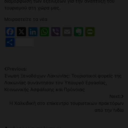
διαμόρφωση των εξελίξεων για την ανάπτυξη του
τουρισμού στη χώρα μας.
Μοιραστείτε τα νέα
Facebook
X
LinkedIn
WhatsApp
Viber
Email
Evernote
PrintFr
Μοιραστείτε
Πλοήγηση
Previous:
Ένωση Ξενοδόχων Λακωνίας: Τουριστικοί φορείς της
άρθρων
Λακωνίας συνάντησαν τον Υπουργό Εργασίας,
Κοινωνικής Ασφάλισης και Πρόνοιας
Next:
Η Χαλκιδική στο επίκεντρο τουριστικών πρακτόρων
από την Ινδία