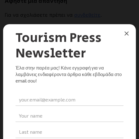
Αφήστε μια απάντηση
Για να σχολιάσετε πρέπει να
συνδεθείτε
.
This site uses Akismet to reduce spam.
Learn how
your comment data is processed.
Αναζήτηση
Facebook
Instagram
LinkedIn
Twitter
YouTube
Channel
Πρόσφατα Νέα
Τα πρόσφατα στοιχεία της φιλοξενίας και το
όραμα του ΙΤΕΠ για την επόμενη ημέρα
Tourism Press
13/07/2026
0