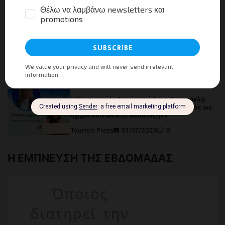
Κοινό Πρόγραμμα Δράσης Υπουργείου
Τουρισμού και ΣΕΤΕ
Tourism Press
07/07/2026
0
Εγκαινιάστηκε ο νέος Επιβατικός Σταθμός του
λιμένα Γαΐου στους Παξούς
Tourism Press
07/07/2026
0
Η Υφυπουργός Τουρισμού Άννα Καραμανλή
στο Συνέδριο «Αθλητισμός και Τουρισμός ως
όχημα Κοινωνικής Ανάπτυξης»
Tourism Press
01/07/2026
0
Η ΕΜΠΝΕΥΣΗ ΤΗΣ ΕΒΔΟΜΑΔΑΣ