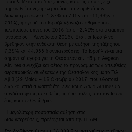
Ισραήλ. Μετά από δύο χρονιές κατά τις οποίες είχε
σημειωθεί συνεχόμενη πτώση στον αριθμό των
διανυκτερεύσεων (-1,82% το 2015 και -11,99% το
2014), η αγορά του Ισραήλ «ξαναζεστάθηκε» τους
τελευταίους μήνες του 2016 (από -2,42% στο οκτάμηνο
Ιανουαρίου – Αυγούστου 2016). Έτσι, οι Ισραηλινοί
βρέθηκαν στην ενδέκατη θέση με αύξηση της τάξης του
7,35% και 44.966 διανυκτερεύσεις. Το Ισραήλ είναι μια
σημαντική αγορά για τη Θεσσαλονίκη. Ήδη, η Aegean
Airlines συνεχίζει και φέτος το πρόγραμμα των απευθείας
αεροπορικών συνδέσεων της Θεσσαλονίκης με το Τελ
Αβίβ (29 Μαΐου – 15 Οκτωβρίου 2017) που υλοποιεί
εδώ και επτά συναπτά έτη, ενώ και η Arkia Airlines θα
συνδέσει φέτος απευθείας τις δύο πόλεις από τον Ιούνιο
έως και τον Οκτώβριο.
Η μεγαλύτερη ποσοστιαία αύξηση στις
διανυκτερεύσεις,
προέρχεται από την ΠΓΔΜ.
Στη δωδέκατη θέση με 36.009 διανυκτερεύσεις ανέβηκαν