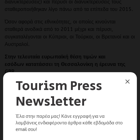
διανυκτερεύσεις) και πέρυσι οι διανυκτερεύσεις τους
σταθεροποιήθηκαν λίγο πάνω από τα επίπεδα του 2015.
Όσον αφορά στις εθνικότητες, οι οποίες κινούνται
σταθερά ανοδικά από το 2011 μέχρι και πέρυσι,
συγκαταλέγονται οι Κύπριοι, οι Τούρκοι, οι Βρετανοί και οι
Αυστραλοί.
Στην τελευταία ευρωπαϊκή θέση τιμών και
εσόδων
κατατάσσει τη Θεσσαλονίκη η έρευνα της
GBR
Την ίδια στιγμή και σύμφωνα με τα στοιχεία της έρευνας
(benchmarking) για το 2016 που διενήργησε η εταιρεία
τουριστικών μελετών και ερευνών GBR Consulting, παρά
την αύξηση της τάξης του 5,4% σε σχέση με το 2015 στο
RevPar (έσοδα ανά διαθέσιμο δωμάτιο), αυτό συνεχίζει να
διατηρείται σε ιδιαίτερα χαμηλά επίπεδα (47,35 ευρώ), τα
χαμηλότερα σε σχέση με άλλες δέκα αντιστοίχου μεγέθους
ευρωπαϊκές πόλεις (Αμβέρσα, Μπέρμιγχαμ, Κολωνία,