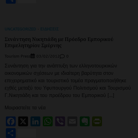
UNCATEGORIZED
ΕΙΔΉΣΕΙΣ
Συνάντηση Νικητιάδη με Πρόεδρο Εμπορικού
Επιμελητηρίου Σμύρνης
Tourism Press
0
03/02/2012
Συνάντηση για την ανάπτυξη των ελληνοτουρκικών
οικονομικών σχέσεων με ιδιαίτερη βαρύτητα στον
επιχειρηματικό και τουριστικό τομέα πραγματοποιήθηκε
εχθές μεταξύ του Υφυπουργού Πολιτισμού και Τουρισμού
Γ.Νικητιάδη και του προέδρου του Εμπορικού […]
Μοιραστείτε τα νέα
Facebook
X
LinkedIn
WhatsApp
Viber
Email
Evernote
PrintFr
Μοιραστείτε