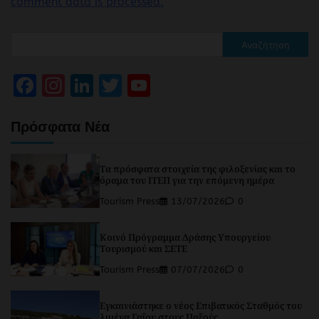
comment data is processed.
Αναζήτηση
Facebook
Instagram
LinkedIn
Twitter
YouTube
Channel
Πρόσφατα Νέα
Τα πρόσφατα στοιχεία της φιλοξενίας και το
όραμα του ΙΤΕΠ για την επόμενη ημέρα
Tourism Press
13/07/2026
0
Κοινό Πρόγραμμα Δράσης Υπουργείου
Τουρισμού και ΣΕΤΕ
Tourism Press
07/07/2026
0
Εγκαινιάστηκε ο νέος Επιβατικός Σταθμός του
λιμένα Γαΐου στους Παξούς