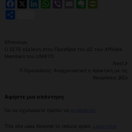
Facebook
X
LinkedIn
WhatsApp
Viber
Email
Evernote
PrintFr
Μοιραστείτε
Πλοήγηση
Previous:
Ο ΣΕΤΕ εξελέγη στην Προεδρία του ΔΣ των Affiliate
άρθρων
Members του UNWTO
Next:
Π.Γερουλάνος: Αναχρονιστική η πρακτική με τις
θεωρήσεις βίζα
Αφήστε μια απάντηση
Για να σχολιάσετε πρέπει να
συνδεθείτε
.
This site uses Akismet to reduce spam.
Learn how