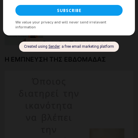
Tourism Press
07/07/2026
0
Η Υφυπουργός Τουρισμού Άννα Καραμανλή
στο Συνέδριο «Αθλητισμός και Τουρισμός ως
όχημα Κοινωνικής Ανάπτυξης»
Tourism Press
01/07/2026
0
Η ΕΜΠΝΕΥΣΗ ΤΗΣ ΕΒΔΟΜΑΔΑΣ