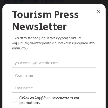
your comment data is processed.
Αναζήτηση
Facebook
Instagram
LinkedIn
Twitter
YouTube
Channel
Πρόσφατα Νέα
Τα πρόσφατα στοιχεία της φιλοξενίας και το
όραμα του ΙΤΕΠ για την επόμενη ημέρα
Tourism Press
13/07/2026
0
Κοινό Πρόγραμμα Δράσης Υπουργείου
Τουρισμού και ΣΕΤΕ
Tourism Press
07/07/2026
0
Εγκαινιάστηκε ο νέος Επιβατικός Σταθμός του
λιμένα Γαΐου στους Παξούς