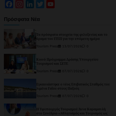
Facebook
Instagram
LinkedIn
Twitter
YouTube
Channel
Πρόσφατα Νέα
Τα πρόσφατα στοιχεία της φιλοξενίας και το
όραμα του ΙΤΕΠ για την επόμενη ημέρα
Tourism Press
13/07/2026
0
Κοινό Πρόγραμμα Δράσης Υπουργείου
Τουρισμού και ΣΕΤΕ
Tourism Press
07/07/2026
0
Εγκαινιάστηκε ο νέος Επιβατικός Σταθμός του
λιμένα Γαΐου στους Παξούς
Tourism Press
07/07/2026
0
Η Υφυπουργός Τουρισμού Άννα Καραμανλή
στο Συνέδριο «Αθλητισμός και Τουρισμός ως