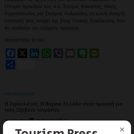
επίτιμοι πρόεδροί του, κ.κ. Σπύρος Κοκκοτός, Νίκος
Αγγελόπουλος και Σταύρος Ανδρεάδης σε κοινή ανοιχτή
επιστολή τους ενόψει της 24ης Γενικής Συνέλευσης που
θα αναδείξει τον επόμενο πρόεδρο.
Μοιραστείτε τα νέα
Facebook
X
LinkedIn
WhatsApp
Viber
Email
Evernote
PrintFr
Μοιραστείτε
UNCATEGORIZED
Π.Γερουλάνος: Η Βόρεια Ελλάδα είναι προσιτή για
τους Σέρβους τουρίστες
Tourism Press
0
20/03/2012
Θεμελιώδες στοιχείο της οικονομικής ανάταξης της