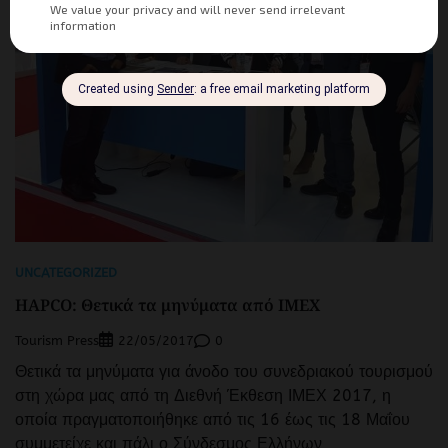
UNCATEGORIZED
HAPCO: Θετικά τα μηνύματα από ΙΜΕΧ
Tourism Press
0
22/05/2017
Θετικά τα μηνύματα για άνοδο του συνεδριακού τουρισμού
στη χώρα μας από τη Διεθνή Έκθεση ΙΜΕΧ 2017, η
οποία πραγματοποιήθηκε από τις 16 έως τις 18 Μαΐου
συμμετείχε και πάλι ο Σύνδεσμος Ελλήνων