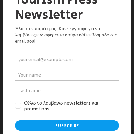
χώρας, χαρακτήρισε τον τουρισμό, ο Υπουργός
Πολιτισμού & Τουρισμού, κ. Παύλος Γερουλάνος σε
συνέντευξή του στη Σερβική εφημερίδα Politika. Ο κ.
Γερουλάνος αναφέρθηκε στη […]
Μοιραστείτε τα νέα
Facebook
X
LinkedIn
WhatsApp
Viber
Email
Evernote
PrintFr
Μοιραστείτε