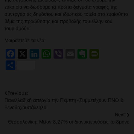
ευκαιρία να δώσουμε τα πρώτα δείγματα γραφής της
συνεργασίας δημόσιου και ιδιωτικού τομέα στο ευαίσθητο
θέμα της προώθησης και προβολής του ελληνικού
τουρισμού».
Μοιραστείτε τα νέα
Facebook
X
LinkedIn
WhatsApp
Viber
Email
Evernote
PrintFr
Μοιραστείτε
Πλοήγηση
Previous:
Πανελλαδική απεργία την Πέμπτη-Συμμετέχουν ΠΝΟ &
άρθρων
Ξενοδοχοϋπάλληλοι
Next:
Θεσσαλονίκη: Μείον 8,27% οι διανυκτερεύσεις το 8μηνο