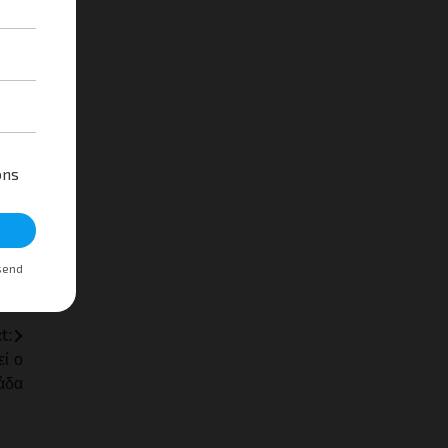
κά
t:
εί ο
άδα