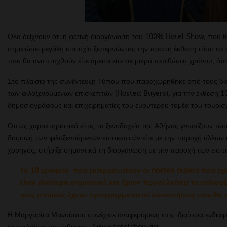
Όλα δείχνουν ότι η φετινή διοργάνωση του 100% Hotel Show, που 
σημειώσει μεγάλη επιτυχία ξεπερνώντας την πρώτη έκθεση τόσο σε 
που θα αναπτυχθούν είτε άμεσα είτε σε μικρό περιθώριο χρόνου, όπ
Στο πλαίσιο της συνέντευξη Τύπου που παραχώρηθηκε από τους δι
των φιλοξενούμενων επισκεπτών (Hosted Buyers), για την έκθεση
δημοσιογράφους και επιχειρηματίες του ευρύτερου τομέα του τουρισμ
Όπως χαρακτηριστικά είπε, τα ξενοδοχεία της Αθήνας γνωρίζουν τώρ
διαμονή των φιλοξενούμενων επισκεπτών είτε με την παροχή άλλων 
χορηγός, στήριξε σημαντικά τη διοργάνωση με την παροχή των εισιτ
Τα 10 γραφεία που εκπροσωπούν οι hosted buyers που έχο
είναι ιδιαίτερα σημαντικά και έχουν προσελκύσει το ενδι
τους οποίους έχουν προγραμματιστεί συναντήσεις που θα 
H Μαργαρίτα Μανούσου συνέχισε αναφερόμενη στις ιδιαίτερα ενδια