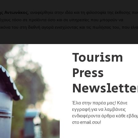
ης Αντωνάκος
, αναφέρθηκε στην ιδέα και τη φιλοσοφία της έκθεσης πο
δόχους τόσο σε προϊόντα όσο και σε υπηρεσίες που μπορούν να
ικόνα του στη διεθνή αγορά ενισχύοντας και τις πωλήσεις του, που είνα
014, σημαντική καινοτομία αποτέλεσε η εκθεσιακή δομή, που
ταξίδι στην πορεία ανάπτυξης του ξενοδοχειακού και τουριστικού
έχρι και την τελική τοποθέτηση του προϊόντος στην αγορά. Ο επισκέπ
ε στάδιο δημιουργίας ενός ξενοδοχείου, αφού η κατανομή των εκθετών γίν
ός ότι τοποθετεί τον επισκέπτη, ξενοδόχο-επιχειρηματία-επαγγελματία 
τον πυρήνα της επιτυχίας. Το 100% Hotel Show, έρχεται να καλύψει τι
 και πριν από τη διοργάνωση και “υποχρεώνονται” να συμμετάσχουν σε
ατική εξέλιξη – ανάπτυξη (Networking και Business Development). Η
ά και με τους υπόλοιπους επισκέπτες.