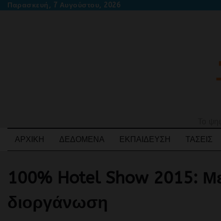
Skip
Παρασκευή, 7 Αυγούστου, 2026
to
content
Το ψηφ
ΑΡΧΙΚΉ
ΔΕΔΟΜΈΝΑ
ΕΚΠΑΊΔΕΥΣΗ
ΤΆΣΕΙΣ
100% Hotel Show 2015: Μ
διοργάνωση