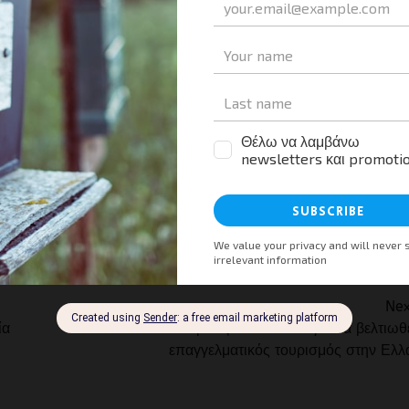
rketing της έκθεσης, ο οποίος εξήγησε ότι η επικοινωνία είναι εξαιρετι
Αυτό αποδεικνύεται από την ενημέρωση που έχει η αγορά και από το
ών που άπτονται του τουριστικού τομέα που έχουν κάνει επώνυμη
τους να την επισκεφθούν.
iendly
αστείτε
Nex
ία
Rob Davidson: Χρειάζεται δουλειά για να βελτιωθ
επαγγελματικός τουρισμός στην Ελλ