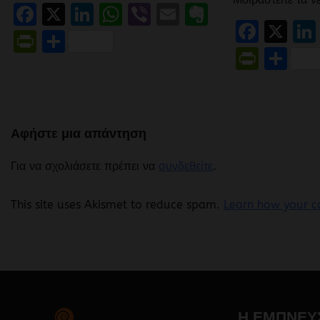
Facebook
X
LinkedIn
WhatsApp
Viber
Email
Evernote
Face
X
PrintFriendly
Μοιραστείτε
Print
Μο
Αφήστε μια απάντηση
Για να σχολιάσετε πρέπει να
συνδεθείτε
.
This site uses Akismet to reduce spam.
Learn how your c
Η ΕΜΠΝΕΥ