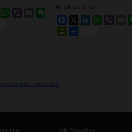
Μοιραστείτε τα νέα
book
LinkedIn
WhatsApp
Viber
Email
Evernote
Facebook
X
LinkedIn
Whats
Vibe
E
Friendly
ιραστείτε
PrintFriendly
Μοιραστείτε
omment data is processed.
ΣΗ ΤΗΣ
GR Traveller