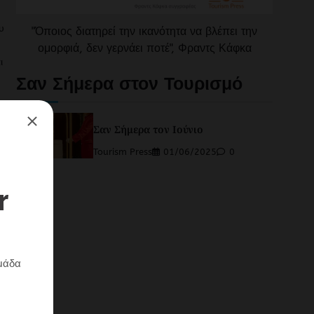
υ
"Όποιος διατηρεί την ικανότητα να βλέπει την
ομορφιά, δεν γερνάει ποτέ", Φραντς Κάφκα
ι
Σαν Σήμερα στον Τουρισμό
Σαν Σήμερα τον Ιούνιο
της
Tourism Press
01/06/2025
0
εται
του
ς