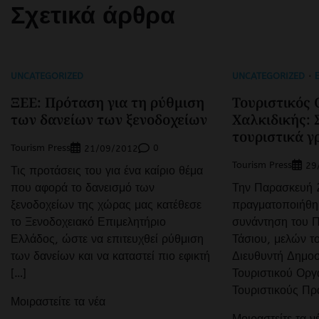
Σχετικά άρθρα
UNCATEGORIZED
UNCATEGORIZED
ΞΕΕ: Πρόταση για τη ρύθμιση
Τουριστικός
των δανείων των ξενοδοχείων
Χαλκιδικής: 
τουριστικά γ
Tourism Press
0
21/09/2012
Tourism Press
29
Τις προτάσεις του για ένα καίριο θέμα
που αφορά το δανεισμό των
Την Παρασκευή 
ξενοδοχείων της χώρας μας κατέθεσε
πραγματοποιήθη
το Ξενοδοχειακό Επιμελητήριο
συνάντηση του 
Ελλάδος, ώστε να επιτευχθεί ρύθμιση
Τάσιου, μελών το
των δανείων και να καταστεί πιο εφικτή
Διευθυντή Δημο
[…]
Τουριστικού Οργ
Τουριστικούς Πρά
Μοιραστείτε τα νέα
Μοιραστείτε τα ν