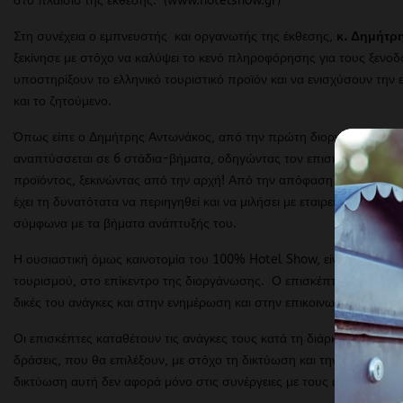
στο πλαίσιο της έκθεσης. (www.hotelshow.gr)
Στη συνέχεια ο εμπνευστής και οργανωτής της έκθεσης,
κ. Δημήτρ
ξεκίνησε με στόχο να καλύψει το κενό πληροφόρησης για τους ξενο
υποστηρίξουν το ελληνικό τουριστικό προϊόν και να ενισχύσουν την ε
και το ζητούμενο.
Όπως είπε ο Δημήτρης Αντωνάκος, από την πρώτη διοργάνωση του 2
αναπτύσσεται σε 6 στάδια-βήματα, οδηγώντας τον επισκέπτη σε ένα 
προϊόντος, ξεκινώντας από την αρχή! Από την απόφαση επένδυσης μ
έχει τη δυνατότατα να περιηγηθεί και να μιλήσει με εταιρείες σε κάθ
σύμφωνα με τα βήματα ανάπτυξής του.
Η ουσιαστική όμως καινοτομία του 100% Hotel Show, είναι το γεγον
τουρισμού, στο επίκεντρο της διοργάνωσης. Ο επισκέπτης αποτελεί 
δικές του ανάγκες και στην ενημέρωση και στην επικοινωνία.
Οι επισκέπτες καταθέτουν τις ανάγκες τους κατά τη διάρκεια, αλλά
δράσεις, που θα επιλέξουν, με στόχο τη δικτύωση και την επαγγελμ
δικτύωση αυτή δεν αφορά μόνο στις συνέργειες με τους εκθέτες, αλλ