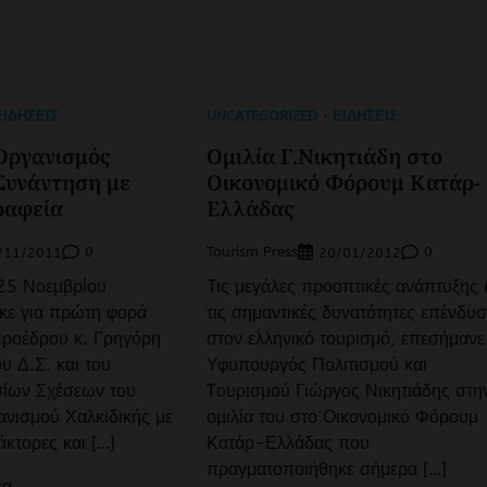
ΕΙΔΉΣΕΙΣ
UNCATEGORIZED
ΕΙΔΉΣΕΙΣ
 Οργανισμός
Ομιλία Γ.Νικητιάδη στο
Συνάντηση με
Οικονομικό Φόρουμ Κατάρ-
ραφεία
Ελλάδας
0
Tourism Press
0
/11/2011
20/01/2012
25 Νοεμβρίου
Τις μεγάλες προοπτικές ανάπτυξης 
κε για πρώτη φορά
τις σημαντικές δυνατότητες επένδυ
Προέδρου κ. Γρηγόρη
στον ελληνικό τουρισμό, επεσήμανε
υ Δ.Σ. και του
Υφυπουργός Πολιτισμού και
σίων Σχέσεων του
Tουρισμού Γιώργος Νικητιάδης στη
ανισμού Χαλκιδικής με
ομιλία του στο Οικονομικό Φόρουμ
κτορες και […]
Κατάρ-Ελλάδας που
πραγματοποιήθηκε σήμερα […]
έα