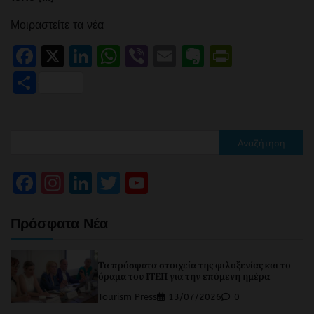
Μοιραστείτε τα νέα
Facebook
X
LinkedIn
WhatsApp
Viber
Email
Evernote
PrintFr
Μοιραστείτε
Αναζήτηση
Facebook
Instagram
LinkedIn
Twitter
YouTube
Channel
Πρόσφατα Νέα
Τα πρόσφατα στοιχεία της φιλοξενίας και το
όραμα του ΙΤΕΠ για την επόμενη ημέρα
Tourism Press
13/07/2026
0