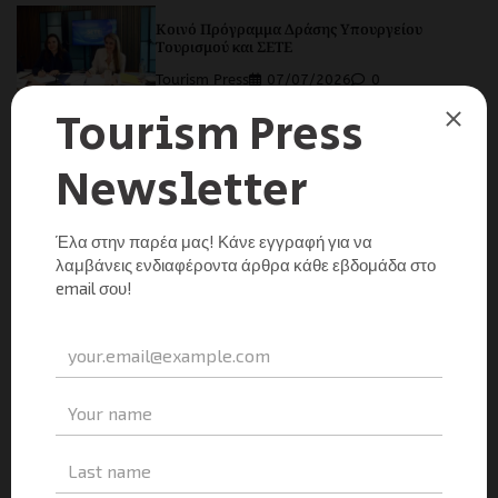
Κοινό Πρόγραμμα Δράσης Υπουργείου
Τουρισμού και ΣΕΤΕ
Tourism Press
07/07/2026
0
Εγκαινιάστηκε ο νέος Επιβατικός Σταθμός του
λιμένα Γαΐου στους Παξούς
Tourism Press
07/07/2026
0
Η Υφυπουργός Τουρισμού Άννα Καραμανλή
στο Συνέδριο «Αθλητισμός και Τουρισμός ως
όχημα Κοινωνικής Ανάπτυξης»
Tourism Press
01/07/2026
0
Η ΕΜΠΝΕΥΣΗ ΤΗΣ ΕΒΔΟΜΑΔΑΣ