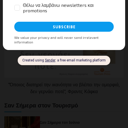
"Όποιος διατηρεί την ικανότητα να βλέπει την ομορφιά,
δεν γερνάει ποτέ", Φραντς Κάφκα
Σαν Σήμερα στον Τουρισμό
Σαν Σήμερα τον Ιούνιο