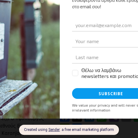
Καϊμάκτσαλαν: Περί τα
150.000 ευρώ έσοδα τον
πρώτο ενάμισι μήνα
λειτουργίας
Tourism Press
0
12/02/2014
Μέσα στον πρώτο ενάμισι μήνα
λειτουργίας του υπό τη διαχείριση τ
νυα: Πρωτόκολλο
ΕΤΑΔ, μετά από μεγάλη περίοδο
στον Τουρισμό
υπολειτουργίας και απαξίωσης, το
Χιονοδρομικό Κέντρο Βόρας-
0
/01/2015
Καϊμάκτσαλαν έκοψε 12.654 εισιτήρ
εργασίας μεταξύ
με έσοδα 148.324€, χωρίς […]
υας αναμένεται να
Μοιραστείτε τα νέα
ξύ άλλων, και στον
συζητήθηκε στις
Facebook
X
LinkedIn
Whats
Vibe
E
 είχε ο Υφυπουργός
PrintFriendly
Μοιραστείτε
ιεθνούς Εμπορίου,
 Karanja, με τον