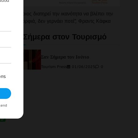
"Όποιος διατηρεί την ικανότητα να βλέπει την
ομορφιά, δεν γερνάει ποτέ", Φραντς Κάφκα
Σαν Σήμερα στον Τουρισμό
ης
Σαν Σήμερα τον Ιούνιο
Tourism Press
01/06/2025
0
ια,
App
r
mail
Evernote