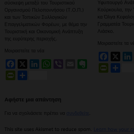
Υφυπουργό Ανάπ
σύσκεψη μεταξύ του Τουριστικού
Κούρκουλα, την
Οργανισμού Πελοποννήσου (Τ.Ο.Π.)
κα Όλγα Κεφαλογ
και των Τοπικών Συλλογικών
Γραμματέα Τουρι
Επαγγελματικών Φορέων, με θέμα την
Λιάσκο.
Τουριστική και Οικονομική Ανάπτυξη
της ευρύτερης περιοχής.
Μοιραστείτε τα ν
Μοιραστείτε τα νέα
Face
X
Facebook
X
LinkedIn
WhatsApp
Viber
Email
Evernote
Print
Μο
PrintFriendly
Μοιραστείτε
Αφήστε μια απάντηση
Για να σχολιάσετε πρέπει να
συνδεθείτε
.
This site uses Akismet to reduce spam.
Learn how your c