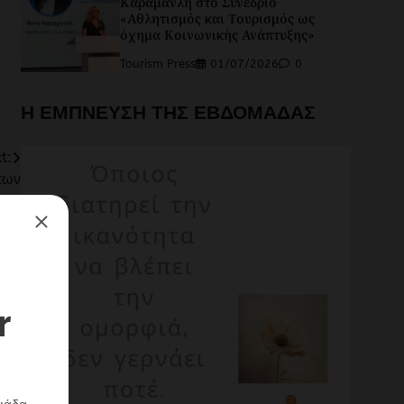
Καραμανλή στο Συνέδριο
«Αθλητισμός και Τουρισμός ως
όχημα Κοινωνικής Ανάπτυξης»
Tourism Press
01/07/2026
0
Η ΕΜΠΝΕΥΣΗ ΤΗΣ ΕΒΔΟΜΑΔΑΣ
t:
των
PCO