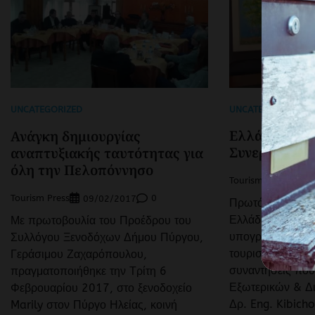
UNCATEGORIZED
UNCATEGORIZED
Ελλάδα – Κέ
Ανάγκη δημιουργίας
Συνεργασίας 
αναπτυξιακής ταυτότητας για
όλη την Πελοπόννησο
Tourism Press
19
Tourism Press
0
09/02/2017
Πρωτόκολλο συν
Ελλάδας και Κέν
Με πρωτοβουλία του Προέδρου του
υπογραφεί, μετα
Συλλόγου Ξενοδόχων Δήμου Πύργου,
τουρισμό, όπως
Γεράσιμου Ζαχαρόπουλου,
συναντήσεις που
πραγματοποιήθηκε την Τρίτη 6
Εξωτερικών & Δ
Φεβρουαρίου 2017, στο ξενοδοχείο
Δρ. Eng. Kibicho
Marily στον Πύργο Ηλείας, κοινή