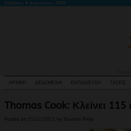
Skip
Σάββατο, 8 Αυγούστου, 2026
to
content
Το ψηφ
ΑΡΧΙΚΉ
ΔΕΔΟΜΈΝΑ
ΕΚΠΑΊΔΕΥΣΗ
ΤΆΣΕΙΣ
Thomas Cook: Κλείνει 115
Posted on
15/12/2011
by
Tourism Press