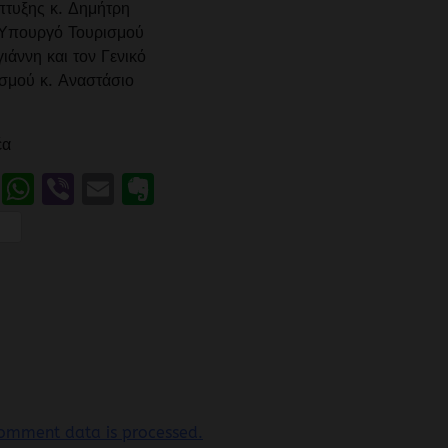
τυξης κ. Δημήτρη
 Υπουργό Τουρισμού
ιάννη και τον Γενικό
σμού κ. Αναστάσιο
έα
book
LinkedIn
WhatsApp
Viber
Email
Evernote
Friendly
ιραστείτε
omment data is processed.