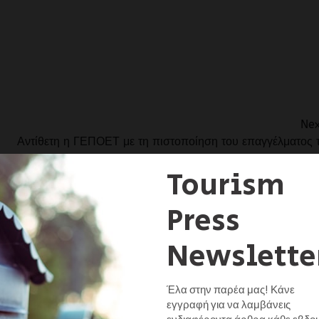
iendly
αστείτε
Nex
Αντίθετη η ΓΕΠΟΕΤ με τη πιστοποίηση του επαγγέλματος 
UNCATEGORIZED
Χιονοδρομικό Κέντρο