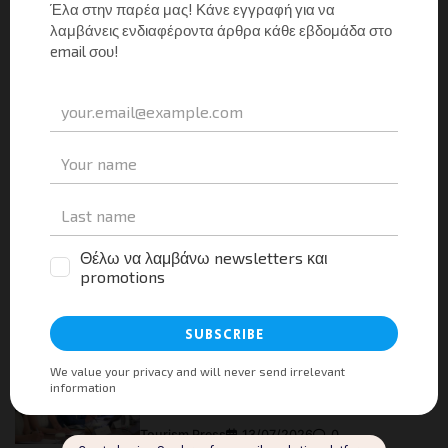
Αφήστε μια απάντηση
Για να σχολιάσετε πρέπει να
συνδεθείτε
.
This site uses Akismet to reduce spam.
Learn how
your comment data is processed.
Αναζήτηση
Facebook
Instagram
LinkedIn
Twitter
YouTube
Channel
Πρόσφατα Νέα
Τα πρόσφατα στοιχεία της φιλοξενίας και το
όραμα του ΙΤΕΠ για την επόμενη ημέρα
Tourism Press
13/07/2026
0