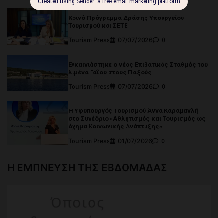
Κοινό Πρόγραμμα Δράσης Υπουργείου
Τουρισμού και ΣΕΤΕ
Tourism Press
07/07/2026
0
Εγκαινιάστηκε ο νέος Επιβατικός Σταθμός του
λιμένα Γαΐου στους Παξούς
Tourism Press
07/07/2026
0
Η Υφυπουργός Τουρισμού Άννα Καραμανλή
στο Συνέδριο «Αθλητισμός και Τουρισμός ως
όχημα Κοινωνικής Ανάπτυξης»
Tourism Press
01/07/2026
0
Η ΕΜΠΝΕΥΣΗ ΤΗΣ ΕΒΔΟΜΑΔΑΣ