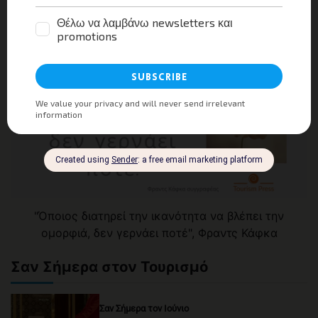
"Όποιος διατηρεί την ικανότητα να βλέπει την
ομορφιά, δεν γερνάει ποτέ", Φραντς Κάφκα
Σαν Σήμερα στον Τουρισμό
Σαν Σήμερα τον Ιούνιο