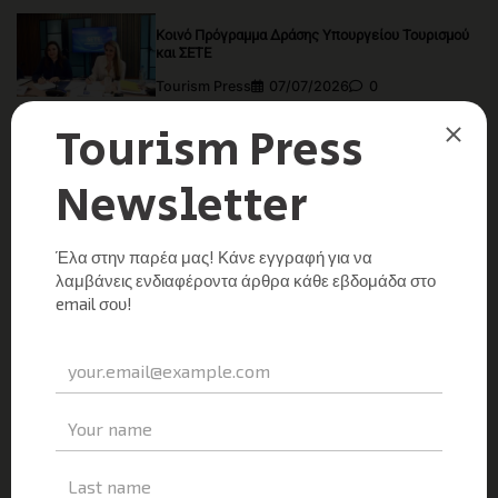
Κοινό Πρόγραμμα Δράσης Υπουργείου Τουρισμού
και ΣΕΤΕ
Tourism Press
07/07/2026
0
Εγκαινιάστηκε ο νέος Επιβατικός Σταθμός του
λιμένα Γαΐου στους Παξούς
Tourism Press
07/07/2026
0
Η Υφυπουργός Τουρισμού Άννα Καραμανλή στο
Συνέδριο «Αθλητισμός και Τουρισμός ως όχημα
Κοινωνικής Ανάπτυξης»
Tourism Press
01/07/2026
0
Η ΕΜΠΝΕΥΣΗ ΤΗΣ ΕΒΔΟΜΑΔΑΣ