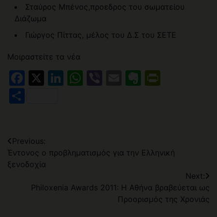
Σταύρος Μπένος,προεδρος του σωματείου
Διάζωμα
Γιώργος Πίττας, μέλος του Δ.Σ του ΣΕΤΕ
Μοιραστείτε τα νέα
Facebook
X
LinkedIn
WhatsApp
Viber
Email
Evernote
PrintFr
Μοιραστείτε
Πλοήγηση
Previous:
Έντονος ο προβληματισμός για την Ελληνική
άρθρων
ξενοδοχία
Next:
Philoxenia Awards 2011: Η Αθήνα βραβεύεται ως
Προορισμός της Χρονιάς