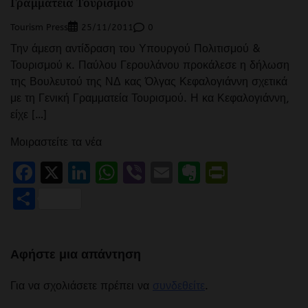
Γραμματεία Τουρισμού
Tourism Press
0
25/11/2011
Την άμεση αντίδραση του Υπουργού Πολιτισμού &
Τουρισμού κ. Παύλου Γερουλάνου προκάλεσε η δήλωση
της Βουλευτού της ΝΔ κας Όλγας Κεφαλογιάννη σχετικά
με τη Γενική Γραμματεία Τουρισμού. Η κα Κεφαλογιάννη,
είχε […]
Μοιραστείτε τα νέα
Facebook
X
LinkedIn
WhatsApp
Viber
Email
Evernote
PrintFr
Μοιραστείτε
Αφήστε μια απάντηση
Για να σχολιάσετε πρέπει να
συνδεθείτε
.