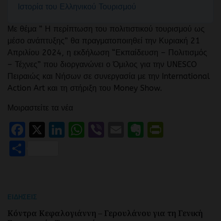
Ιστορία του Ελληνικού Τουρισμού
Με θέμα ” Η περίπτωση του πολιτιστικού τουρισμού ως
μέσο ανάπτυξης” θα πραγματοποιηθεί την Κυριακή 21
Απριλίου 2024, η εκδήλωση “Εκπαίδευση – Πολιτισμός
– Τέχνες” που διοργανώνει ο Όμιλος για την UNESCO
Πειραιώς και Νήσων σε συνεργασία με την International
Action Art και τη στήριξη του Money Show.
Μοιραστείτε τα νέα
Facebook
X
LinkedIn
WhatsApp
Viber
Email
Evernote
PrintFr
Μοιραστείτε
ΕΙΔΉΣΕΙΣ
Κόντρα Κεφαλογιάννη – Γερουλάνου για τη Γενική