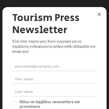
ΕΙΔΉΣΕΙΣ
ΣΕΤΕ προς πρωθυπουργό: Αμετάβλητοι οι μισθοί –
ανάγκη βελτίωσης της ανταγωνιστικότητας
Tourism Press
0
09/01/2012
Εργασιακά, ΦΠΑ και μία σειρά άλλων θεμάτων που
επηρεάζουν την ανταγωνιστικότητα του Ελληνικού
τουρισμού ήταν στο επίκεντρο της ενημέρωσης του
Πρωθυπουργού κ.Λουκά Παπαδήμου από τον πρόεδρο
του ΣΕΤΕ, κ. Ανδρέα […]
Μοιραστείτε τα νέα
Facebook
X
LinkedIn
WhatsApp
Viber
Email
Evernote
PrintFr
Μοιραστείτε