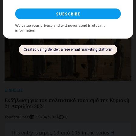
ΕΙΔΉΣΕΙΣ
Εκδήλωση για τον πολιτιστικό τουρισμό την Κυριακή
21 Απριλίου 2024
Tourism Press
0
19/04/2024
This entry is μέρος 19 από 105 in the series
Η