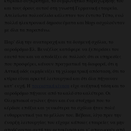
κτιριακό συγκρότημα, το συμφωνητικό παραχώρησής του
και τους όρους αυτού στη γνωστή Γερμανική εταιρεία.
Ατελείωτα πολυσέλιδα κάλυπταν τον έντυπο Τύπο, ενώ
πολλά ηλεκτρονικά δημοσιεύματα και blogs ασχολούνταν
με όλα τα παραπάνω.
Παρ’ όλη την αναταραχή και τα δυσμενή σχόλια, το
αεροδρόμιο Ελ. Βενιζέλος κατάφερε να ξεπεράσει τον
εαυτό του και να αποδείξει σε πολλούς ότι οι υπηρεσίες
που προσφέρει, κάνουν πραγματικά τη διαφορά, ότι η
Αττική οδός εκμηδενίζει τη χιλιομετρική απόσταση, ότι το
κτίριο είναι αρκετά λειτουργικό και ότι όλα πήγαιναν
κατ’ ευχή. Η
τουριστική κίνηση
είχε αυξητική τάση και το
αεροδρόμιο πήγαινε από το καλό στο καλύτερο. Οι
Ολυμπιακοί αγώνες ήταν και ένα στοίχημα που το
κέρδισε επάξια και γενικότερα τα σχόλια ήταν πολύ
ενθαρρυντικά για το μέλλον του. Βέβαια, λίγο πριν την
έναρξη λειτουργίας του είχαμε κάποιες εταιρείες να μην
αποδέχονται αυτή την μετακίνηση και ν’ αποχωρούν από