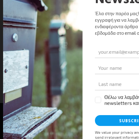
"Όποιος διατηρεί την ικανότητα να βλέπει την
ομορφιά, δεν γερνάει ποτέ", Φραντς Κάφκα
Σαν Σήμερα στον Τουρισμό
Σαν Σήμερα τον Ιούνιο
Tourism Press
01/06/2025
0