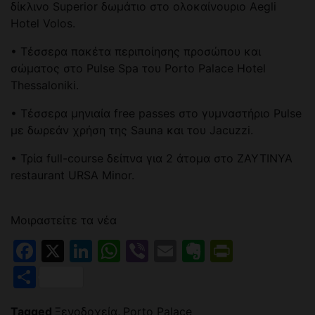
δίκλινο Superior δωμάτιο στο ολοκαίνουριο Aegli
Hotel Volos.
• Τέσσερα πακέτα περιποίησης προσώπου και
σώματος στο Pulse Spa του Porto Palace Hotel
Thessaloniki.
• Τέσσερα μηνιαία free passes στο γυμναστήριο Pulse
με δωρεάν χρήση της Sauna και του Jacuzzi.
• Τρία full-course δείπνα για 2 άτομα στο ZAYTINYA
restaurant URSA Minor.
Μοιραστείτε τα νέα
Facebook
X
LinkedIn
WhatsApp
Viber
Email
Evernote
PrintFr
Μοιραστείτε
Tagged
Ξενοδοχεία
,
Porto Palace