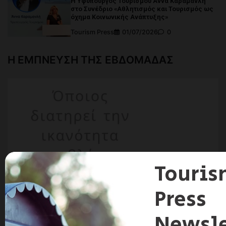
Η Υφυπουργός Τουρισμού Άννα Καραμανλή
στο Συνέδριο «Αθλητισμός και Τουρισμός ως
όχημα Κοινωνικής Ανάπτυξης»
Tourism Press
01/07/2026
0
Η ΕΜΠΝΕΥΣΗ ΤΗΣ ΕΒΔΟΜΑΔΑΣ