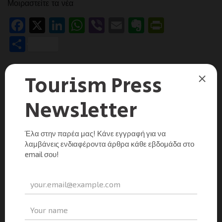
Μοιραστείτε τα νέα
Facebook
X
LinkedIn
WhatsApp
Viber
Email
Evernote
PrintFr
Μοιραστείτε