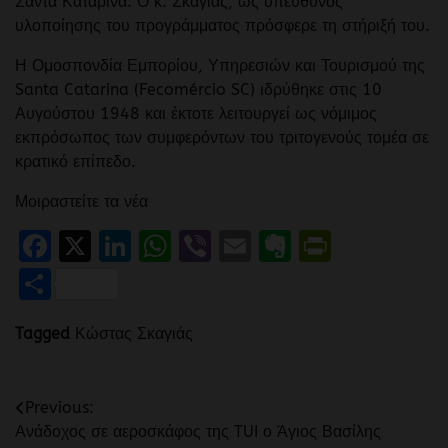
Σάντα Καταρίνα. Ο κ. Σκαγιάς, ως υπεύθυνος
υλοποίησης του προγράμματος πρόσφερε τη στήριξή του.
Η Ομοσπονδία Εμπορίου, Υπηρεσιών και Τουρισμού της
Santa Catarina (Fecomércio SC) ιδρύθηκε στις 10
Αυγούστου 1948 και έκτοτε λειτουργεί ως νόμιμος
εκπρόσωπος των συμφερόντων του τριτογενούς τομέα σε
κρατικό επίπεδο.
Μοιραστείτε τα νέα
Facebook
X
LinkedIn
WhatsApp
Viber
Email
Evernote
PrintFr
Μοιραστείτε
Tagged
Κώστας Σκαγιάς
Πλοήγηση
Previous:
Ανάδοχος σε αεροσκάφος της TUI ο Άγιος Βασίλης
άρθρων