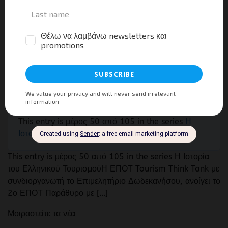
ΕΙΔΉΣΕΙΣ
2ο ΕΠΟΤ Παράθυρο, «κυκλική οικονομία στην
πράξη»
Tourism Press
0
05/04/2022
This entry is μέρος 50 από 105 in the series
Η
Ιστορία του Ελληνικού Τουρισμού
This entry is μέρος 50 από 105 in the series Η Ιστορία
του Ελληνικού ΤουρισμούΗ ΕΠΟΤ Tourism Think Tank με
συνδιοργανωτή το Επιμελητήριο Δωδεκανήσου, ανοίγει το
2ο ΕΠΟΤ Παράθυρο με […]
Μοιραστείτε τα νέα