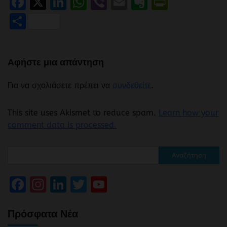
Facebook
X
LinkedIn
WhatsApp
Viber
Email
Evernote
PrintFr
Μοιραστείτε
Αφήστε μια απάντηση
Για να σχολιάσετε πρέπει να
συνδεθείτε
.
This site uses Akismet to reduce spam.
Learn how your
comment data is processed.
Αναζήτηση
Facebook
Instagram
LinkedIn
Twitter
YouTube
Channel
Πρόσφατα Νέα