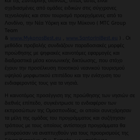
και της Σαντορίνης διεθνώς, όπως αυτές είναι
σχεδιασμένες από ομάδες ειδικών στις σύγχρονες
τεχνολογίες και στον τουρισμό προερχόμενες από το
Λονδίνο, την Νέα Υόρκη και την Μύκονο ( MTC Group
Team
&
www.MykonosBest.eu
,
www.SantoriniBest.eu
) . Οι
μεθόδοι προβολής συνδιάζουν παραδοσιακές μορφές
προώθησης με ψηφιακές καινοτόμες εφαρμογές και
διαδραστικά μέσα κοινωνικής δικτύωσης, που στόχο
έχουν την προσέλκυση ποιοτικού νεανικού τουρισμού
υψηλού μορφωτικού επιπέδου και την ενίσχυση του
ενδιαφεροντός τους για τα νησιά.
Η καινοτόμος προσέγγιση της προώθησης των νησιών σε
διεθνές επίπεδο, συγκέντρωσε το ενδιαφέρον των
εκπροσώπων της Ομοσπονδίας, οι οποίοι συνεχάρησαν
τα μέλη της ομάδας του προγράμματος και συζήτησαν
τρόπους με τους οποίους αντίστοιχα προγράμματα θα
μπορούσαν να αναπτυχθούν για τους προορισμούς της