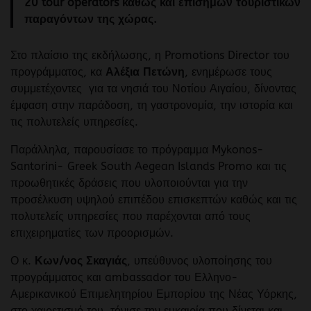
20 tour operators καθώς και επίσημων τουριστικών
παραγόντων της χώρας.
Στο πλαίσιο της εκδήλωσης, η Promotions Director του
προγράμματος, κα
Αλέξια Πετώνη
, ενημέρωσε τους
συμμετέχοντες για τα νησιά του Νοτίου Αιγαίου, δίνοντας
έμφαση στην παράδοση, τη γαστρονομία, την ιστορία και
τις πολυτελείς υπηρεσίες.
Παράλληλα, παρουσίασε το πρόγραμμα Mykonos-
Santorini- Greek South Aegean Islands Promo και τις
προωθητικές δράσεις που υλοποιούνται για την
προσέλκυση υψηλού επιπέδου επισκεπτών καθώς και τις
πολυτελείς υπηρεσίες που παρέχονται από τους
επιχειρηματίες των προορισμών.
Ο κ.
Κων/νος Σκαγιάς
, υπεύθυνος υλοποίησης του
προγράμματος και ambassador του Ελληνο-
Αμερικανικού Επιμελητηρίου Εμπορίου της Νέας Υόρκης,
στο χαιρετισμό του, τόνισε την ευκαιρία που δίνεται και