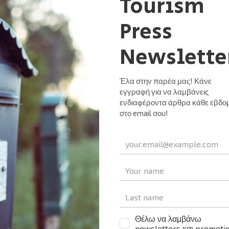
iendly
αστείτε
Nex
ΙΝΣΕΤΕ: Σημαντική η επίδραση του τουρισμού σ
απασχόλ
ΕΙΔΉΣΕΙΣ
UNCATEGORIZED
ΕΙΔΉΣΕΙΣ