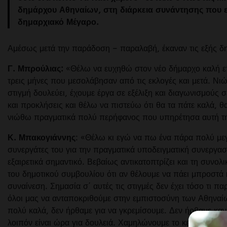
δημάρχου Αθηναίων, στη διάρκεια συνάντησης που 
δημαρχιακό Μέγαρο.
Αμέσως μετά την παράδοση – παραλαβή, έκαναν τις εξής δ
Γ. Μπρούλιας:
«Θέλω να ευχηθώ στον νέο δήμαρχο καλή επι
τρεις μήνες που μεσολάβησαν από τις εκλογές και μετά. Νι
στιγμή δουλεύει, έχουμε έργα σε εξέλιξη και διαγωνισμούς 
και προκλήσεις και θέλω να πιστεύω ότι θα τα πάτε καλά, 
νιώθω πραγματικά πολύ περήφανος που υπηρέτησα αυτή τη
Κ. Μπακογιάννης
: «Θέλω κι εγώ να πω ένα πάρα πολύ με
συνεργάτες του για την πραγματικά υποδειγματική συνεργασί
εξαιρετικά σημαντικό. Βεβαίως αντικατοπτρίζει και τη συνο
του δημοτικού συμβουλίου ότι αν θέλουμε να πάει μπροστά 
συναίνεση. Σημασία σ΄ αυτές τις στιγμές δεν έχει τόσο τι π
όλοι μας να ανταποκριθούμε στην εμπιστοσύνη των Αθηναίων
πολύ καλά, δεν ήρθαμε για να γκρεμίσουμε. Δεν ήρθαμε καν
λοιπόν είναι ώρα για δουλειά. Χαμηλώνουμε το κεφάλι, σηκώ