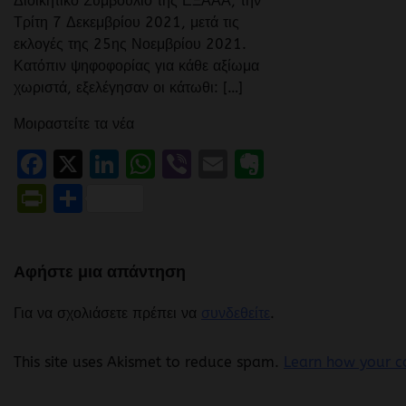
Διοικητικό Συμβούλιο της ΕΞΑΑΑ, την
Τρίτη 7 Δεκεμβρίου 2021, μετά τις
εκλογές της 25ης Νοεμβρίου 2021.
Κατόπιν ψηφοφορίας για κάθε αξίωμα
χωριστά, εξελέγησαν οι κάτωθι: […]
Μοιραστείτε τα νέα
Facebook
X
LinkedIn
WhatsApp
Viber
Email
Evernote
PrintFriendly
Μοιραστείτε
Αφήστε μια απάντηση
Για να σχολιάσετε πρέπει να
συνδεθείτε
.
This site uses Akismet to reduce spam.
Learn how your c