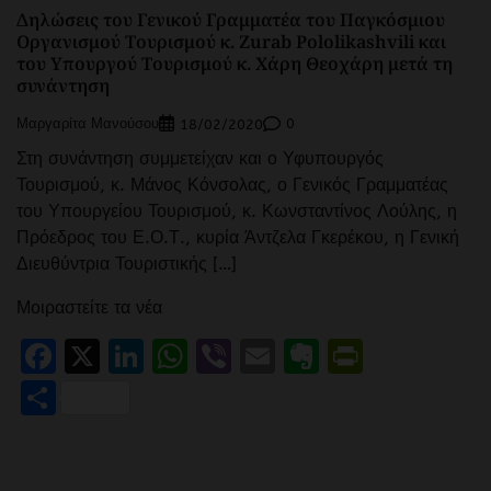
Δηλώσεις του Γενικού Γραμματέα του Παγκόσμιου
Οργανισμού Τουρισμού κ. Zurab Pololikashvili και
του Υπουργού Τουρισμού κ. Χάρη Θεοχάρη μετά τη
συνάντηση
Μαργαρίτα Μανούσου
0
18/02/2020
Στη συνάντηση συμμετείχαν και ο Υφυπουργός
Τουρισμού, κ. Μάνος Κόνσολας, ο Γενικός Γραμματέας
του Υπουργείου Τουρισμού, κ. Κωνσταντίνος Λούλης, η
Πρόεδρος του Ε.Ο.Τ., κυρία Άντζελα Γκερέκου, η Γενική
Διευθύντρια Τουριστικής […]
Μοιραστείτε τα νέα
Facebook
X
LinkedIn
WhatsApp
Viber
Email
Evernote
PrintFr
Μοιραστείτε