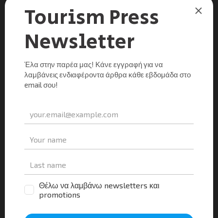
ΕΙΔΉΣΕΙΣ
Αυξημένο το ενδιαφέρον των Βέλγων για ελληνικούς
προορισμούς το 2020 – Ο ΕΟΤ στην 62η Διεθνή
Έκθεση Τουρισμού «Salon des Vacances»
Μαργαρίτα Μανούσου
0
16/02/2020
Η θετική πορεία των προκρατήσεων από την βελγική
τουριστική αγορά για το 2020, καθώς και το αυξημένο
ενδιαφέρον του βελγικού κοινού για ελληνικούς
προορισμούς, διαπιστώθηκαν κατά τη διάρκεια της 62ης
[…]
Μοιραστείτε τα νέα
Facebook
X
LinkedIn
WhatsApp
Viber
Email
Evernote
PrintFr
Μοιραστείτε