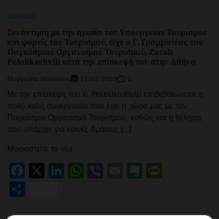
ΕΙΔΉΣΕΙΣ
Συνάντηση με την ηγεσία του Υπουργείου Τουρισμού
και φορείς του Τουρισμού, είχε ο Γ. Γραμματέας του
Παγκόσμιου Οργανισμού Τουρισμού, Ζurab
Pololikashvili κατά την επίσκεψή του στην Αθήνα
Μαργαρίτα Μανούσου
0
17/02/2020
Με την επίσκεψη του κ. Pololikashvili επιβεβαιώνεται η
πολύ καλή συνεργασία που έχει η χώρα μας με τον
Παγκόσμιο Οργανισμό Τουρισμού, καθώς και η θέληση
που υπάρχει για κοινές δράσεις […]
Μοιραστείτε τα νέα
Facebook
X
LinkedIn
WhatsApp
Viber
Email
Evernote
PrintFr
Μοιραστείτε