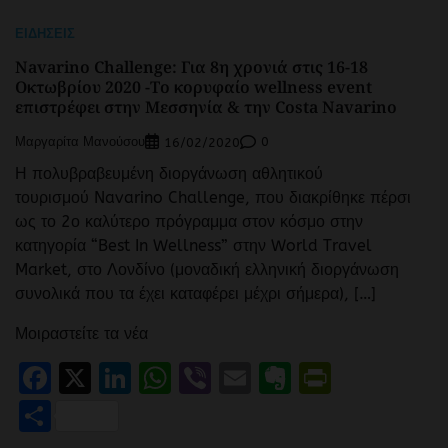
ΕΙΔΉΣΕΙΣ
Navarino Challenge: Για 8η χρονιά στις 16-18
Οκτωβρίου 2020 -Το κορυφαίο wellness event
επιστρέφει στην Μεσσηνία & την Costa Navarino
Μαργαρίτα Μανούσου
0
16/02/2020
Η πολυβραβευμένη διοργάνωση αθλητικού
τουρισμού Navarino Challenge, που διακρίθηκε πέρσι
ως το 2ο καλύτερο πρόγραμμα στον κόσμο στην
κατηγορία “Best In Wellness” στην World Travel
Market, στο Λονδίνο (μοναδική ελληνική διοργάνωση
συνολικά που τα έχει καταφέρει μέχρι σήμερα), […]
Μοιραστείτε τα νέα
Facebook
X
LinkedIn
WhatsApp
Viber
Email
Evernote
PrintFr
Μοιραστείτε