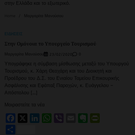
στην Ελλάδα και το εξωτερικό.
Home
Μαργαρίτα Μανούσου
ΕΙΔΉΣΕΙΣ
Στην Ομόνοια το Υπουργείο Τουρισμού
Μαργαρίτα Μανούσου
0
23/02/2020
Υπογράφηκε η σύμβαση μίσθωσης μεταξύ του Υπουργού
Τουρισμού, κ. Χάρη Θεοχάρη και του Διοικητή και
Προέδρου του Δ.Σ. του Ενιαίου Ταμείου Επικουρικής
Ασφάλισης και Εφάπαξ Παροχών, κ. Ευάγγελου –
Απόστολου […]
Μοιραστείτε τα νέα
Facebook
X
LinkedIn
WhatsApp
Viber
Email
Evernote
PrintFr
Μοιραστείτε