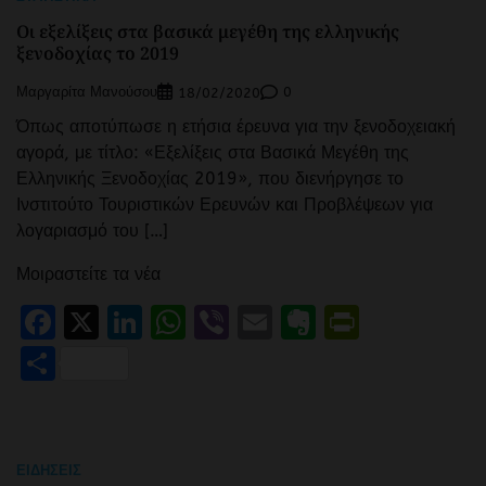
Οι εξελίξεις στα βασικά μεγέθη της ελληνικής
ξενοδοχίας το 2019
Μαργαρίτα Μανούσου
0
18/02/2020
Όπως αποτύπωσε η ετήσια έρευνα για την ξενοδοχειακή
αγορά, με τίτλο: «Εξελίξεις στα Βασικά Μεγέθη της
Ελληνικής Ξενοδοχίας 2019», που διενήργησε το
Ινστιτούτο Τουριστικών Ερευνών και Προβλέψεων για
λογαριασμό του […]
Μοιραστείτε τα νέα
Facebook
X
LinkedIn
WhatsApp
Viber
Email
Evernote
PrintFr
Μοιραστείτε
ΕΙΔΉΣΕΙΣ