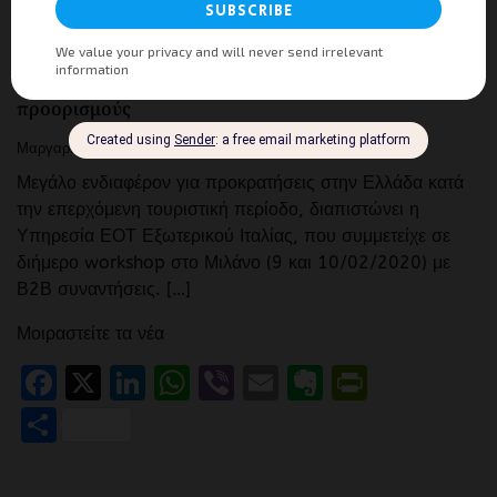
ΕΙΔΉΣΕΙΣ
Οι Ιταλοί επιλέγουν Ελλάδα αλλά και εναλλακτικούς
προορισμούς
Μαργαρίτα Μανούσου
0
16/02/2020
Μεγάλο ενδιαφέρον για προκρατήσεις στην Ελλάδα κατά
την επερχόμενη τουριστική περίοδο, διαπιστώνει η
Υπηρεσία ΕΟΤ Εξωτερικού Ιταλίας, που συμμετείχε σε
διήμερο workshop στο Μιλάνο (9 και 10/02/2020) με
Β2Β συναντήσεις. […]
Μοιραστείτε τα νέα
Facebook
X
LinkedIn
WhatsApp
Viber
Email
Evernote
PrintFr
Μοιραστείτε