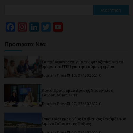
Αναζήτηση
Facebook
Instagram
LinkedIn
Twitter
YouTube
Channel
Πρόσφατα Νέα
Τα πρόσφατα στοιχεία της φιλοξενίας και το
όραμα του ΙΤΕΠ για την επόμενη ημέρα
Tourism Press
13/07/2026
0
Κοινό Πρόγραμμα Δράσης Υπουργείου
Τουρισμού και ΣΕΤΕ
Tourism Press
07/07/2026
0
Εγκαινιάστηκε ο νέος Επιβατικός Σταθμός του
λιμένα Γαΐου στους Παξούς
Tourism Press
07/07/2026
0