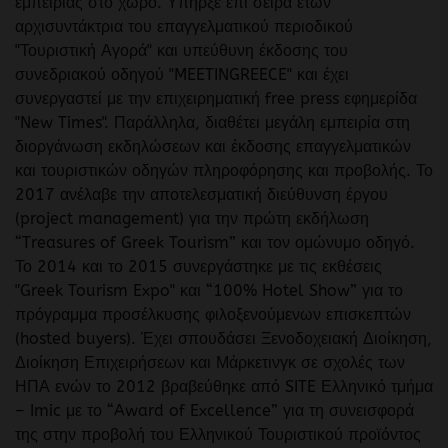
εμπειρίας στο χώρο. Υπήρξε επί σειρά ετών
αρχισυντάκτρια του επαγγελματικού περιοδικού
"Τουριστική Αγορά" και υπεύθυνη έκδοσης του
συνεδριακού οδηγού "MEETINGREECE" και έχει
συνεργαστεί με την επιχειρηματική free press εφημερίδα
"New Times". Παράλληλα, διαθέτει μεγάλη εμπειρία στη
διοργάνωση εκδηλώσεων και έκδοσης επαγγελματικών
και τουριστικών οδηγών πληροφόρησης και προβολής. Το
2017 ανέλαβε την αποτελεσματική διεύθυνση έργου
(project management) για την πρώτη εκδήλωση
“Treasures of Greek Tourism” και τον ομώνυμο οδηγό.
Το 2014 και το 2015 συνεργάστηκε με τις εκθέσεις
"Greek Tourism Expo" και “100% Hotel Show” για το
πρόγραμμα προσέλκυσης φιλοξενούμενων επισκεπτών
(hosted buyers). Έχει σπουδάσει Ξενοδοχειακή Διοίκηση,
Διοίκηση Επιχειρήσεων και Μάρκετινγκ σε σχολές των
ΗΠΑ ενών το 2012 βραβεύθηκε από SITE Ελληνικό τμήμα
– Imic με το “Award of Excellence” για τη συνεισφορά
της στην προβολή του Ελληνικού Τουριστικού προϊόντος