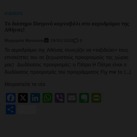
ΕΙΔΉΣΕΙΣ
Το διάσημο Πατρινό καρναβάλι στο αεροδρόμιο της
Αθήνας!
Μαργαρίτα Μανούσου
0
19/02/2020
Το αεροδρόμιο της Αθήνας συνεχίζει να «ταξιδεύει» τους
επισκέπτες του σε ξεχωριστούς προορισμούς της χώρας
μας! Δωδέκατος προορισμός: η Πάτρα H Πάτρα είναι ο
δωδέκατος προορισμός του προγράμματος Fly me to […]
Μοιραστείτε τα νέα
Facebook
X
LinkedIn
WhatsApp
Viber
Email
Evernote
PrintFr
Μοιραστείτε