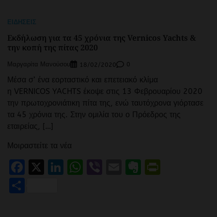
ΕΙΔΉΣΕΙΣ
Εκδήλωση για τα 45 χρόνια της Vernicos Yachts &
την κοπή της πίτας 2020
Μαργαρίτα Μανούσου
0
18/02/2020
Μέσα σ’ ένα εορταστικό και επετειακό κλίμα
η VERNICOS YACHTS έκοψε στις 13 Φεβρουαρίου 2020
την πρωτοχρονιάτικη πίτα της, ενώ ταυτόχρονα γιόρτασε
τα 45 χρόνια της. Στην ομιλία του ο Πρόεδρος της
εταιρείας, […]
Μοιραστείτε τα νέα
Facebook
X
LinkedIn
WhatsApp
Viber
Email
Evernote
PrintFr
Μοιραστείτε