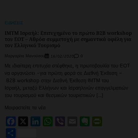
ΕΙΔΉΣΕΙΣ
ΙΜΤΜ Ισραήλ: Επιτυχημένο το πρώτο Β2Β workshop
του ΕΟΤ – Αθρόα συμμετοχή με σημαντικά οφέλη για
τον Ελληνικό Τουρισμό
Μαργαρίτα Μανούσου
0
16/02/2020
Με ιδιαίτερη επιτυχία στέφθηκε, η πρωτοβουλία του ΕΟΤ
να οργανώσει -για πρώτη φορά σε Διεθνή Έκθεση –
B2B workshop στην Διεθνή Έκθεση ΙΜΤΜ του
Ισραήλ, μεταξύ Ελλήνων και Ισραηλινών επαγγελματιών
του τουρισμού και θεσμικών τουριστικών […]
Μοιραστείτε τα νέα
Facebook
X
LinkedIn
WhatsApp
Viber
Email
Evernote
PrintFr
Μοιραστείτε