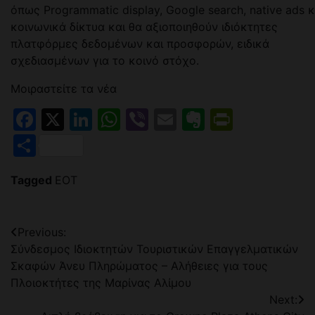
όπως Programmatic display, Google search, native ads κ
κοινωνικά δίκτυα και θα αξιοποιηθούν ιδιόκτητες
πλατφόρμες δεδομένων και προσφορών, ειδικά
σχεδιασμένων για το κοινό στόχο.
Μοιραστείτε τα νέα
Facebook
X
LinkedIn
WhatsApp
Viber
Email
Evernote
PrintFr
Μοιραστείτε
Tagged
ΕΟΤ
Πλοήγηση
Previous:
Σύνδεσμος Ιδιοκτητών Τουριστικών Επαγγελματικών
άρθρων
Σκαφών Άνευ Πληρώματος – Αλήθειες για τους
Πλοιοκτήτες της Μαρίνας Αλίμου
Next: