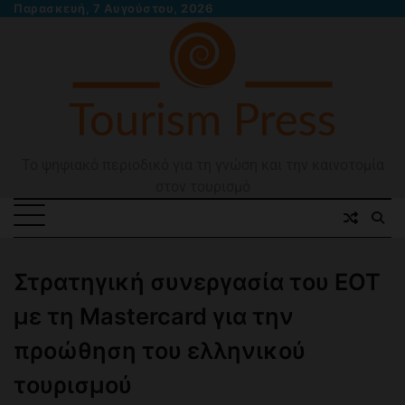
Skip
Παρασκευή, 7 Αυγούστου, 2026
to
content
Το ψηφιακό περιοδικό για τη γνώση και την καινοτομία
στον τουρισμό
Στρατηγική συνεργασία του ΕΟΤ
με τη Mastercard για την
προώθηση του ελληνικού
τουρισμού