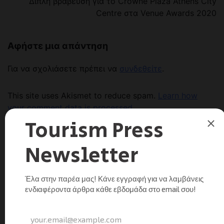
Διπλή βράβευση για το Crowne Plaza Athens City
Centre στα Venue Awards 2020
Αφήστε μια απάντηση
Για να σχολιάσετε πρέπει να
συνδεθείτε
.
This site uses Akismet to reduce spam.
Learn how
your comment data is processed.
Αναζήτηση
Facebook
Instagram
LinkedIn
Twitter
YouTube
Channel
Πρόσφατα Νέα
Τα πρόσφατα στοιχεία της φιλοξενίας και το