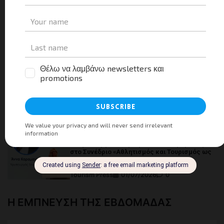
όραμα του ΙΤΕΠ για την επόμενη ημέρα
Tourism Press
13/07/2026
0
Κοινό Πρόγραμμα Δράσης Υπουργείου
Τουρισμού και ΣΕΤΕ
Tourism Press
07/07/2026
0
Εγκαινιάστηκε ο νέος Επιβατικός Σταθμός του
λιμένα Γαΐου στους Παξούς
Tourism Press
07/07/2026
0
Η Υφυπουργός Τουρισμού Άννα Καραμανλή
στο Συνέδριο «Αθλητισμός και Τουρισμός ως
όχημα Κοινωνικής Ανάπτυξης»
Tourism Press
01/07/2026
0
Η ΕΜΠΝΕΥΣΗ ΤΗΣ ΕΒΔΟΜΑΔΑΣ