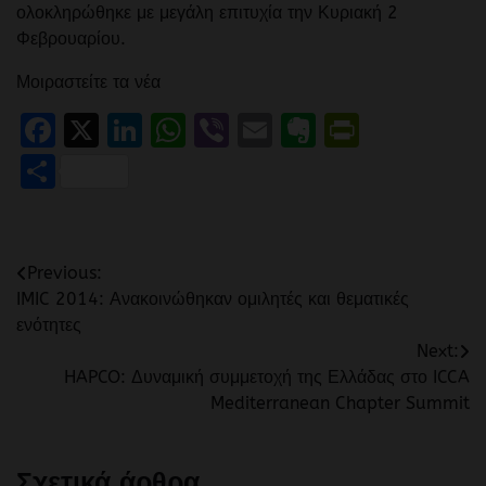
ολοκληρώθηκε με μεγάλη επιτυχία την Κυριακή 2
Φεβρουαρίου.
Μοιραστείτε τα νέα
Facebook
X
LinkedIn
WhatsApp
Viber
Email
Evernote
PrintFr
Μοιραστείτε
Πλοήγηση
Previous:
IMIC 2014: Ανακοινώθηκαν ομιλητές και θεματικές
άρθρων
ενότητες
Next:
HAPCO: Δυναμική συμμετοχή της Ελλάδας στο ICCA
Mediterranean Chapter Summit
Σχετικά άρθρα