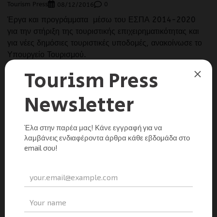
Tourism Press
0
08/12/2016
Έργα και προγράμματα μέσω του ΕΣΠΑ 2014-2020
για την στήριξη της τουριστικής επιχειρηματικότητας και
για νέες δημόσιες τουριστικές υποδομές, ανακοίνωσε το
Υπουργείο Τουρισμού.
Μοιραστείτε τα νέα
Facebook
X
LinkedIn
WhatsApp
Viber
Email
Evernote
PrintFr
Μοιραστείτε