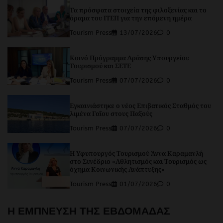
Τα πρόσφατα στοιχεία της φιλοξενίας και το
όραμα του ΙΤΕΠ για την επόμενη ημέρα
Tourism Press
13/07/2026
0
Κοινό Πρόγραμμα Δράσης Υπουργείου
Τουρισμού και ΣΕΤΕ
Tourism Press
07/07/2026
0
Εγκαινιάστηκε ο νέος Επιβατικός Σταθμός του
λιμένα Γαΐου στους Παξούς
Tourism Press
07/07/2026
0
Η Υφυπουργός Τουρισμού Άννα Καραμανλή
στο Συνέδριο «Αθλητισμός και Τουρισμός ως
όχημα Κοινωνικής Ανάπτυξης»
Tourism Press
01/07/2026
0
Η ΕΜΠΝΕΥΣΗ ΤΗΣ ΕΒΔΟΜΑΔΑΣ