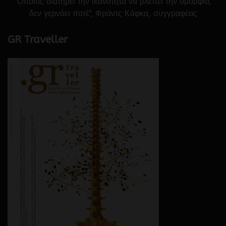
"Όποιος διατηρεί την ικανότητα να βλέπει την ομορφιά,
δεν γερνάει ποτέ", Φράντς Κάφκα, συγγραφέας
GR Traveller