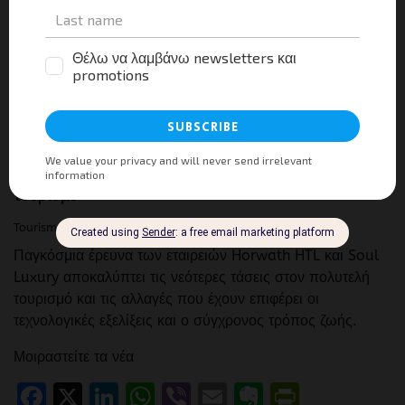
UNCATEGORIZED
Τι αποκαλύπτει παγκόσμια έρευνα για τον πολυτελή
τουρισμό
Tourism Press
0
29/05/2018
Παγκόσμια έρευνα των εταιρειών Horwath HTL και Soul
Luxury αποκαλύπτει τις νεότερες τάσεις στον πολυτελή
τουρισμό και τις αλλαγές που έχουν επιφέρει οι
τεχνολογικές εξελίξεις και ο σύγχρονος τρόπος ζωής.
Μοιραστείτε τα νέα
Facebook
X
LinkedIn
WhatsApp
Viber
Email
Evernote
PrintFr