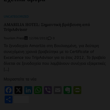
UNCATEGORIZED
ΑMARILIA HOTEL: Σημαντική βράβευση από
TripAdvisor
Tourism Press
0
12/06/2012
Το ξενοδοχείο Amarilia στη Βουλιαγμένη, για δεύτερη
συνεχόμενη χρονιά βραβεύτηκε με το Certificate of
Excellence του TripAdvisor για το έτος 2012. Το βραβείο
δίνεται σε ξενοδοχεία που λαμβάνουν συνέχεια εξαιρετικές
[…]
Μοιραστείτε τα νέα
Facebook
X
LinkedIn
WhatsApp
Viber
Email
Evernote
PrintFr
Μοιραστείτε