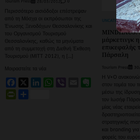
Tourism Press
0
28/03/2012
Περισσότερο αισιόδοξοι επέστρεψαν
από τη Μόσχα οι εκπρόσωποι της
UNCATEGORIZED
Ένωσης Ξενοδόχων Θεσσαλονίκης και
MINDHAUS: Σ
του Οργανισμού Τουρισμού
μάρκετινγκ η
Θεσσαλονίκης, καθώς τα μηνύματα
επικεφαλής 
από τη συμμετοχή στη Διεθνή Έκθεση
Πάρσαλη
Τουρισμού (ΜΙΤΤ 2012), η […]
Tourism Press
30
Μοιραστείτε τα νέα
Η V+O ανακοινών
Facebook
X
LinkedIn
WhatsApp
Viber
Email
Evernote
στον τομέα του 
PrintFriendly
Μοιραστείτε
μέσω της ίδρυση
τον Ιωσήφ Πάρσ
μίας νέας εταιρε
δραστηριοποιείτα
στρατηγικής mar
και branding για
φορείς του ευρύτ