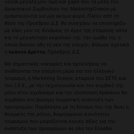
«Είναι μεγάλη μου τιμή και χαρά που τα μέλη του
Διοικητικού Συμβούλιου της MarketingGreece με
εμπιστεύονται για μια ακόμα φορά. Πλέον από τη
θέση της Προέδρου Δ.Σ. θα συνεχίσω να υποστηρίζω
με όλες μου τις δυνάμεις το έργο της εταιρείας αλλά
και το μεγαλύτερο κεφάλαιό της, την ομάδα της η
οποία διανύει ήδη τη νέα της εποχή»,
δήλωσε σχετικά
η
Ιωάννα Δρέττα
, Πρόεδρος Δ.Σ.
Με σημαντικές ευκαιρίες και προκλήσεις να
αναδύονται την επόμενη μέρα για τον ελληνικό
τουρισμό, η Marketing Greece, εταιρεία του ΣΕΤΕ και
του Ξ.Ε.Ε., με την τεχνογνωσία και τον κομβικό της
ρόλο στον σχεδιασμό και την υλοποίηση δράσεων θα
συμβάλει στη βιώσιμη τουριστική ανάπτυξη των
προορισμών. Παράλληλα με τη δύναμη που της δίνει ο
θεσμικός της ρόλος, διαμορφώνει κοινότητες
τουρισμού που μοιράζονται κοινές αξίες για την
ανάπτυξη των προορισμών σε όλη την Ελλάδα.