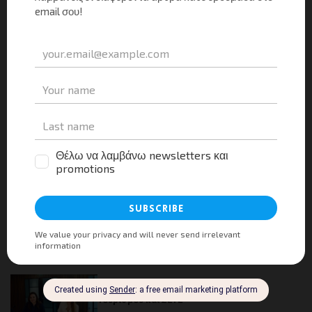
Για να σχολιάσετε πρέπει να
συνδεθείτε
.
This site uses Akismet to reduce spam.
Learn how
your comment data is processed.
Αναζήτηση
Facebook
Instagram
LinkedIn
Twitter
YouTube
Channel
Πρόσφατα Νέα
Τα πρόσφατα στοιχεία της φιλοξενίας και το
όραμα του ΙΤΕΠ για την επόμενη ημέρα
Tourism Press
13/07/2026
0
Κοινό Πρόγραμμα Δράσης Υπουργείου
Τουρισμού και ΣΕΤΕ