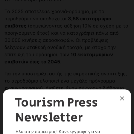
Το 2025 αποτέλεσε χρονιά-ορόσημο, με το
αεροδρόμιο να υποδέχεται
3,58 εκατομμύρια
επιβάτες
(σημειώνοντας αύξηση 10% σε σχέση με το
προηγούμενο έτος) και να καταγράφει πάνω από
30.000 κινήσεις αεροσκαφών. Οι προβλέψεις
δείχνουν σταθερή ανοδική τροχιά, με στόχο την
επίτευξη του ορόσημου των
10 εκατομμυρίων
επιβατών έως το 2045
.
Για την υποστήριξη αυτής της εκρηκτικής ανάπτυξης,
το αεροδρόμιο υλοποιεί ένα μεγάλο πρόγραμμα
εκσυγχρονισμού. Διαθέτει έναν σύγχρονο διάδρομο
2.040 μέτρων και αναβαθμισμένους τερματικούς
σταθμούς αναχωρήσεων και αφίξεων. Τα τρέχοντα
αναπτυξιακά έργα (2025–2031) περιλαμβάνουν την
περαιτέρω
επέκταση του διαδρόμου
, τη δημιουργία
νέου τερματικού σταθμού επιβατών
, νέων χώρων
στάθμευσης αεροσκαφών, καθώς και την κατασκευή