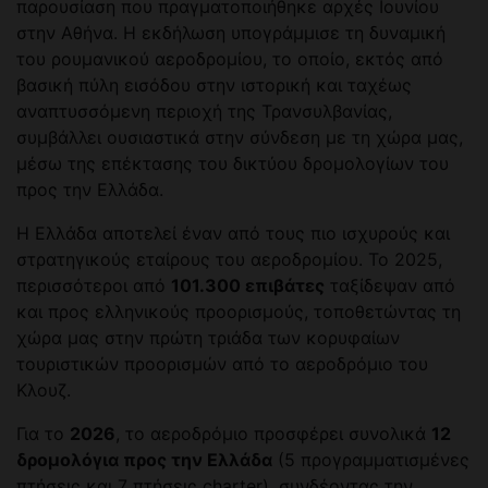
παρουσίαση που πραγματοποιήθηκε αρχές Ιουνίου
στην Αθήνα. Η εκδήλωση υπογράμμισε τη δυναμική
του ρουμανικού αεροδρομίου, το οποίο, εκτός από
βασική πύλη εισόδου στην ιστορική και ταχέως
αναπτυσσόμενη περιοχή της Τρανσυλβανίας,
συμβάλλει ουσιαστικά στην σύνδεση με τη χώρα μας,
μέσω της επέκτασης του δικτύου δρομολογίων του
προς την Ελλάδα.
Η Ελλάδα αποτελεί έναν από τους πιο ισχυρούς και
στρατηγικούς εταίρους του αεροδρομίου. Το 2025,
περισσότεροι από
101.300 επιβάτες
ταξίδεψαν από
και προς ελληνικούς προορισμούς, τοποθετώντας τη
χώρα μας στην πρώτη τριάδα των κορυφαίων
τουριστικών προορισμών από το αεροδρόμιο του
Κλουζ.
Για το
2026
, το αεροδρόμιο προσφέρει συνολικά
12
δρομολόγια προς την Ελλάδα
(5 προγραμματισμένες
πτήσεις και 7 πτήσεις charter), συνδέοντας την