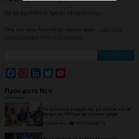
Για να σχολιάσετε πρέπει να
συνδεθείτε
.
This site uses Akismet to reduce spam.
Learn how
your comment data is processed.
Αναζήτηση
Facebook
Instagram
LinkedIn
Twitter
YouTube
Channel
Πρόσφατα Νέα
Τα πρόσφατα στοιχεία της φιλοξενίας και το
όραμα του ΙΤΕΠ για την επόμενη ημέρα
Tourism Press
13/07/2026
0
Κοινό Πρόγραμμα Δράσης Υπουργείου