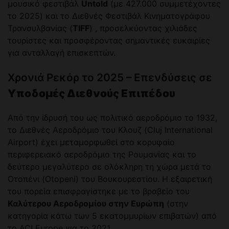
μουσικό φεστιβάλ
Untold
(με 427.000 συμμετέχοντες
το 2025) και το Διεθνές Φεστιβάλ Κινηματογράφου
Τρανσυλβανίας (
TIFF
) , προσελκύοντας χιλιάδες
τουρίστες και προσφέροντας σημαντικές ευκαιρίες
για ανταλλαγή επισκεπτών.
Χρονιά Ρεκόρ το 2025 – Επενδύσεις σε
Υποδομές Διεθνούς Επιπέδου
Από την ίδρυσή του ως πολιτικό αεροδρόμιο το 1932,
το Διεθνές Αεροδρόμιο του Κλουζ (Cluj International
Airport) έχει μεταμορφωθεί στο κορυφαίο
περιφερειακό αεροδρόμιο της Ρουμανίας και το
δεύτερο μεγαλύτερο σε ολόκληρη τη χώρα μετά το
Οτοπένι (Otopeni) του Βουκουρεστίου. Η εξαιρετική
του πορεία επισφραγίστηκε με το βραβείο του
Καλύτερου Αεροδρομίου στην Ευρώπη
(στην
κατηγορία κάτω των 5 εκατομμυρίων επιβατών) από
το ACI Europe για το 2021.