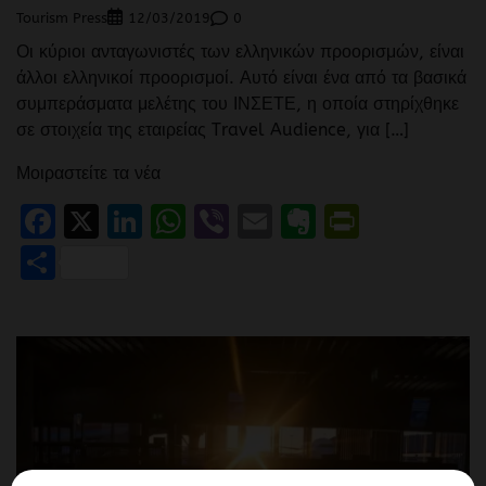
Tourism Press
0
12/03/2019
Οι κύριοι ανταγωνιστές των ελληνικών προορισμών, είναι
άλλοι ελληνικοί προορισμοί. Αυτό είναι ένα από τα βασικά
συμπεράσματα μελέτης του ΙΝΣΕΤΕ, η οποία στηρίχθηκε
σε στοιχεία της εταιρείας Travel Audience, για […]
Μοιραστείτε τα νέα
Facebook
X
LinkedIn
WhatsApp
Viber
Email
Evernote
PrintFr
Μοιραστείτε