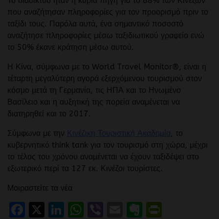
Το διαδίκτυο ήταν η κύρια πηγή για το 88% των Κινέζων
που αναζήτησαν πληροφορίες για τον προορισμό πριν το
ταξίδι τους. Παρόλα αυτά, ένα σημαντικό ποσοστό
αναζήτησε πληροφορίες μέσω ταξιδιωτικού γραφείο ενώ
το 50% έκανε κράτηση μέσω αυτού.
Η Κίνα, σύμφωνα με το World Travel Monitor®, είναι η
τέταρτη μεγαλύτερη αγορά εξερχόμενου τουρισμού στον
κόσμο μετά τη Γερμανία, τις ΗΠΑ και το Ηνωμένο
Βασίλειο και η αυξητική της πορεία αναμένεται να
διατηρηθεί και το 2017.
Σύμφωνα με την
Κινέζικη Τουριστική Ακαδημία
, το
κυβερνητικό think tank για τον τουρισμό στη χώρα, μέχρι
το τέλος του χρόνου αναμένεται να έχουν ταξιδέψει στο
εξωτερικό περί τα 127 εκ. Κινέζοι τουρίστες.
Μοιραστείτε τα νέα
Facebook
X
LinkedIn
WhatsApp
Viber
Email
Evernote
PrintFr