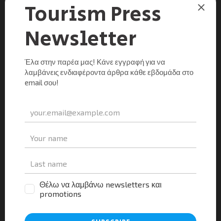
ΜΕΛΈΤΕΣ - ΈΡΕΥΝΕΣ
Sleeping in Airports: Η συνολική εμπειρία των
επιβατών στα αεροδρόμια της Ελλάδας
Παναγιώτα Σουρτζή
0
18/10/2016
ή γιατί τρία ελληνικά αεροδρόμια βρίσκονται στα χειρότερα
του κόσμου ενώ το Ελ. Βενιζέλος διαπρέπει στην
Ευρώπη, σύμφωνα με έρευνα του οδηγού Sleeping in
Airports.
Μοιραστείτε τα νέα
Facebook
X
LinkedIn
WhatsApp
Viber
Email
Evernote
PrintFr