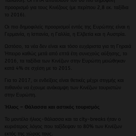
Ταϊλάνδη. Οι ΗΠΑ αποτελούν τον 6ο πιο δημοφιλή
προορισμό για τους Κινέζους (με περίπου 2,8 εκ. ταξίδια
το 2016).
Οι πιο δημοφιλείς προορισμοί εντός της Ευρώπης είναι η
Γερμανία, η Ισπανία, η Γαλλία, η Ελβετία και η Αυστρία.
Ωστόσο, τα νέα δεν είναι και τόσο ευχάριστα για τη Γηραιά
Ήπειρο καθώς μετά από επτά έτη συνεχούς αύξησης, το
2016, τα ταξίδια των Κινέζων στην Ευρώπη μειώθηκαν
κατά 4% σε σχέση με το 2015.
Για το 2017, οι ενδείξεις είναι θετικές μέχρι στιγμής και
πιθανόν να έχουμε ανάκαμψη των Κινέζων τουριστών
στην Ευρώπη.
Ήλιος – Θάλασσα και αστικός τουρισμός
Το μοντέλο ήλιος-θάλασσα και τα city-breaks ήταν ο
κυριότερος λόγος που ταξίδεψαν το 80% των Κινέζων
εκτός της χώρας τους.