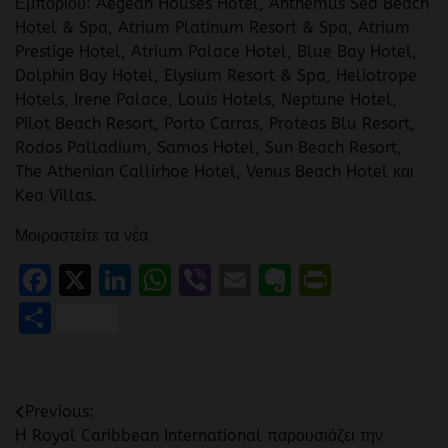
Εμπορίου: Aegean Houses Hotel, Anthemus Sea Beach
Hotel & Spa, Atrium Platinum Resort & Spa, Atrium
Prestige Hotel, Atrium Palace Hotel, Blue Bay Hotel,
Dolphin Bay Hotel, Elysium Resort & Spa, Heliotrope
Hotels, Irene Palace, Louis Hotels, Neptune Hotel,
Pilot Beach Resort, Porto Carras, Proteas Blu Resort,
Rodos Palladium, Samos Hotel, Sun Beach Resort,
The Athenian Callirhoe Hotel, Venus Beach Hotel και
Kea Villas.
Μοιραστείτε τα νέα
Facebook
X
LinkedIn
WhatsApp
Viber
Email
Evernote
PrintFr
Μοιραστείτε
Πλοήγηση
Previous:
Η Royal Caribbean International παρουσιάζει την
άρθρων