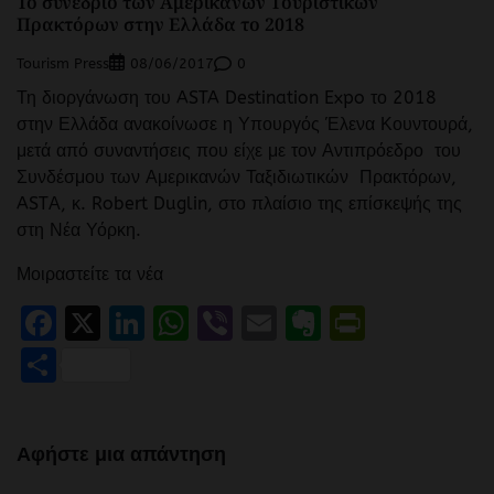
To συνέδριο των Αμερικανών Τουριστικών
Πρακτόρων στην Ελλάδα το 2018
Tourism Press
0
08/06/2017
Τη διοργάνωση του ASTA Destination Expo το 2018
στην Ελλάδα ανακοίνωσε η Υπουργός Έλενα Κουντουρά,
μετά από συναντήσεις που είχε με τον Αντιπρόεδρο του
Συνδέσμου των Αμερικανών Ταξιδιωτικών Πρακτόρων,
ASTΑ, κ. Robert Duglin, στο πλαίσιο της επίσκεψής της
στη Νέα Υόρκη.
Μοιραστείτε τα νέα
Facebook
X
LinkedIn
WhatsApp
Viber
Email
Evernote
PrintFr
Μοιραστείτε
Αφήστε μια απάντηση