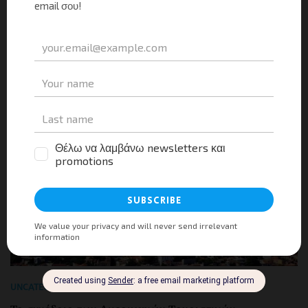
Facebook
X
LinkedIn
WhatsApp
Viber
Email
Evernote
PrintFr
Μοιραστείτε
UNCATEGORIZED