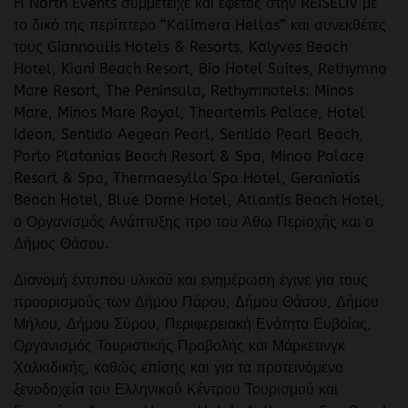
Η North Events συμμετείχε και εφέτος στην REISELIV με
το δικό της περίπτερο “Kalimera Hellas” και συνεκθέτες
τους Giannoulis Hotels & Resorts, Kalyves Beach
Hotel, Kiani Beach Resort, Bio Hotel Suites, Rethymno
Mare Resort, The Peninsula, Rethymnotels: Minos
Mare, Minos Mare Royal, Theartemis Palace, Hotel
Ideon, Sentido Aegean Pearl, Sentido Pearl Beach,
Porto Platanias Beach Resort & Spa, Minoa Palace
Resort & Spa, Thermaesylla Spa Hotel, Geraniotis
Beach Hotel, Blue Dome Hotel, Atlantis Beach Hotel,
ο Οργανισμός Ανάπτυξης προ του Άθω Περιοχής και ο
Δήμος Θάσου.
Διανομή έντυπου υλικού και ενημέρωση έγινε για τους
προορισμούς των Δήμου Πάρου, Δήμου Θάσου, Δήμου
Μήλου, Δήμου Σύρου, Περιφερειακή Ενότητα Ευβοίας,
Οργανισμός Τουριστικής Προβολής και Μάρκετινγκ
Χαλκιδικής, καθώς επίσης και για τα προτεινόμενα
ξενοδοχεία του Ελληνικού Κέντρου Τουρισμού και