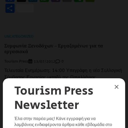
Μοιραστείτε
UNCATEGORIZED
Συμφωνία Ξενοδόχων – Εργαζομένων για τα
εργασιακά
Tourism Press
0
13/07/2012
Τελευταία Ενημέρωση: 14:00 Υπεγράφη η νέα Συλλογική
Σύμβασης Εργασίας μεταξύ της Πανελλήνιας
Ομοσπονδίας Ξενοδόχων (ΠΟΞ) και των
Ξενοδοχοϋπαλλήλων που εκπροσωπεί η ΠΟΕΕ-ΥΤΕ,
μετά από διαπραγματεύσεις πέντε μηνών, που κατέληξαν
στη διατύπωση πρότασης […]
Μοιραστείτε τα νέα