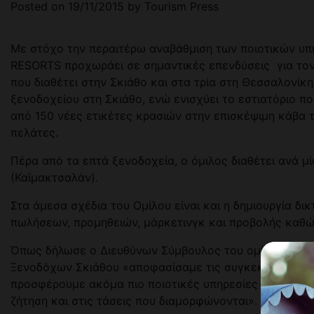
Posted on
19/11/2015
by
Tourism Press
Με στόχο την περαιτέρω αναβάθμιση των ποιοτικών υπ
RESORTS προχωράει σε σημαντικές επενδύσεις για το
που διαθέτει στην Σκιάθο και στα τρία στη Θεσσαλονί
ξενοδοχείου στη Σκιάθο, ενώ ενισχύει το εστιατόριο πο
από 150 νέες ετικέτες κρασιών στην επισκέψιμη κάβα 
πελάτες.
Πέρα από τα επτά ξενοδοχεία, ο όμιλος διαθέτει ανά μί
(Καϊμακτσαλάν).
Στα άμεσα σχέδια του Ομίλου είναι και η δημιουργία 
πωλήσεων, προμηθειών, μάρκετινγκ και προβολής καθώ
Όπως δήλωσε ο Διευθύνων Σύμβουλος του ομίλου κ. Μά
Ξενοδόχων Σκιάθου «αποφασίσαμε τις συγκεκριμένες ε
προσφέρουμε ακόμα πιο ποιοτικές υπηρεσίες στους πε
ζήτηση και στις τάσεις που διαμορφώνονται».