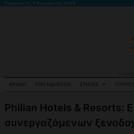
Skip
Παρασκευή, 7 Αυγούστου, 2026
to
content
Το ψηφ
ΑΡΧΙΚΉ
ΡΟΉ ΕΙΔΉΣΕΩΝ
ΣΤΉΛΕΣ
ΤΟΥΡΙΣΤ
Philian Hotels & Resorts:
συνεργαζόμενων ξενοδοχ