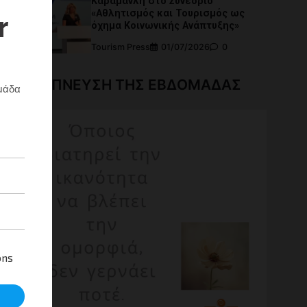
Καραμανλή στο Συνέδριο
«Αθλητισμός και Τουρισμός ως
όχημα Κοινωνικής Ανάπτυξης»
ν
Tourism Press
01/07/2026
0
ίες
Η ΕΜΠΝΕΥΣΗ ΤΗΣ ΕΒΔΟΜΑΔΑΣ
που