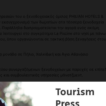
ηρεσιών του ο ξενοδοχειακός όμιλος PHILIAN HOTELS &
ν εκσυγχρονισμό των δωματίων στα τέσσερα ξενοδοχεία
κη. Παράλληλα διαπραγματεύεται την αγορά ενός ακόμη
υ λειτουργεί στο συγκρότημα La Piscine στο νησί με πάνω
του, όπου οργανώνονται σε τακτική βάση ξεναγήσεις στο
α μονάδα σε Πήλιο, Χαλκιδική και Άγιο Αθανάσιο
δικτύου συνεργαζόμενων ξενοδοχείων με παροχές σε επίπε
ς και συμβουλευτικές υπηρεσίες μάνατζμεντ.
κης Κουκουλάκης που είναι και Πρόεδρος της Ένωσης
πενδύσεις, παρά τους δύσκολους καιρούς για να
λάτες μας, προκειμένου να ανταποκριθούμε στη διεθνή