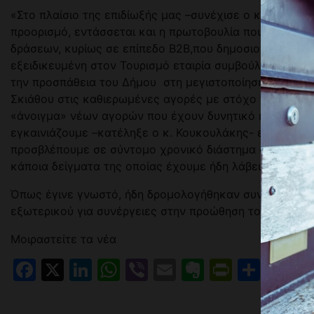
«Στο πλαίσιο της επιδίωξής μας –συνέχισε ο κ. Κουκο
προορισμό, εντάσσεται και η πρωτοβουλία που αναλάβ
δράσεων, κυρίως σε επίπεδο Β2Β,που δημοσιοποιήσαμε
εξειδικευμένη στον Τουρισμό εταιρία συμβούλων MTC 
την προσπάθεια του Δήμου στη μεγιστοποίηση των απο
Σκιάθου στις καθιερωμένες αγορές με στόχο την επέκτα
«άνοιγμα» νέων αγορών που έχουν δυνητικό ενδιαφέρον
εγκαινιάζουμε –κατέληξε ο κ. Κουκουλάκης- επιστρατεύ
προσβλέπουμε σε σύντομο χρονικό διάστημα σε θετικά
κάποια δείγματα της οποίας έχουμε ήδη λάβει».
Όπως έγινε γνωστό, ήδη δρομολογήθηκαν συνεννοήσεις 
εξωτερικού για συνέργειες στην προώθηση του τουριστι
Μοιραστείτε τα νέα
Facebook
X
LinkedIn
WhatsApp
Viber
Email
Evernote
PrintFr
Μοιρ