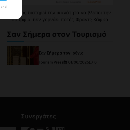
t:
"Όποιος διατηρεί την ικανότητα να βλέπει την
σία
ομορφιά, δεν γερνάει ποτέ", Φραντς Κάφκα
Σαν Σήμερα στον Τουρισμό
Σαν Σήμερα τον Ιούνιο
Tourism Press
01/06/2025
0
Συνεργάτες