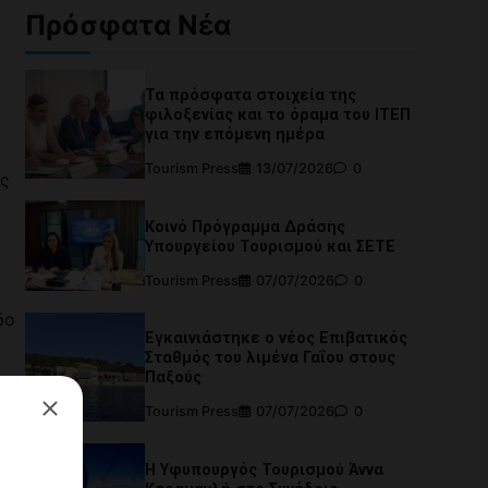
Πρόσφατα Νέα
Τα πρόσφατα στοιχεία της
φιλοξενίας και το όραμα του ΙΤΕΠ
για την επόμενη ημέρα
Tourism Press
13/07/2026
0
υς
Κοινό Πρόγραμμα Δράσης
Υπουργείου Τουρισμού και ΣΕΤΕ
Tourism Press
07/07/2026
0
δο
Εγκαινιάστηκε ο νέος Επιβατικός
Σταθμός του λιμένα Γαΐου στους
Παξούς
Tourism Press
07/07/2026
0
Η Υφυπουργός Τουρισμού Άννα