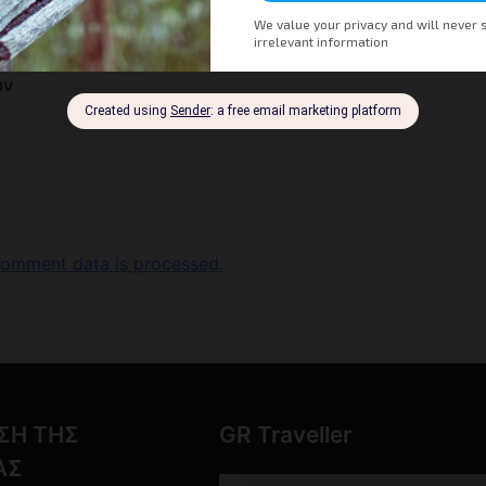
Nex
Τουριστική τεχνογνωσία στην Ινδονη
ών
omment data is processed.
ΣΗ ΤΗΣ
GR Traveller
ΑΣ