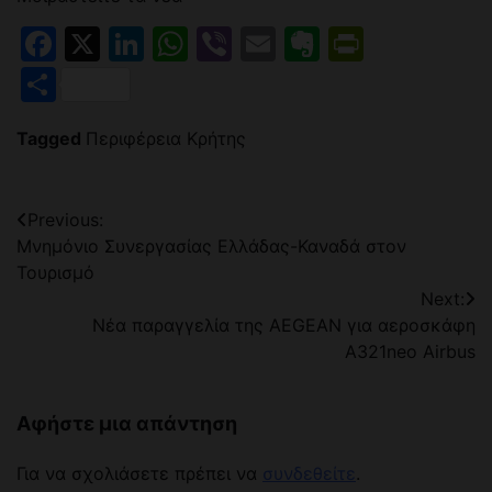
Facebook
X
LinkedIn
WhatsApp
Viber
Email
Evernote
PrintFr
Μοιραστείτε
Tagged
Περιφέρεια Κρήτης
Πλοήγηση
Previous:
Μνημόνιο Συνεργασίας Ελλάδας-Καναδά στον
άρθρων
Τουρισμό
Next:
Νέα παραγγελία της AEGEAN για αεροσκάφη
A321neo Airbus
Αφήστε μια απάντηση
Για να σχολιάσετε πρέπει να
συνδεθείτε
.