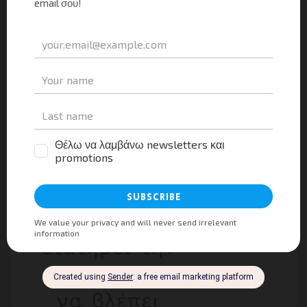
Εγκαινιάστηκε ο νέος Επιβατικός Σταθμός του
λιμένα Γαΐου στους Παξούς
Tourism Press
07/07/2026
0
Η Υφυπουργός Τουρισμού Άννα Καραμανλή στο
Συνέδριο «Αθλητισμός και Τουρισμός ως όχημα
Κοινωνικής Ανάπτυξης»
Tourism Press
01/07/2026
0
Η ΕΜΠΝΕΥΣΗ ΤΗΣ ΕΒΔΟΜΑΔΑΣ