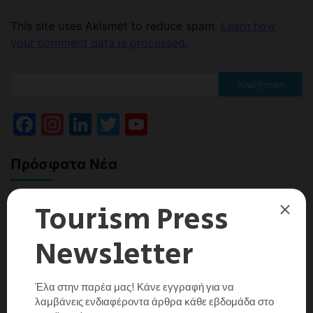
This site uses Akismet to reduce spam.
Learn how
your comment data is processed.
Αναζήτηση
Facebook
Instagram
LinkedIn
Twitter
YouTube
Channel
Πρόσφατα Νέα
Τα πρόσφατα στοιχεία της φιλοξενίας και το
όραμα του ΙΤΕΠ για την επόμενη ημέρα
Tourism Press
13/07/2026
0
Κοινό Πρόγραμμα Δράσης Υπουργείου Τουρισμού
και ΣΕΤΕ
Tourism Press
07/07/2026
0