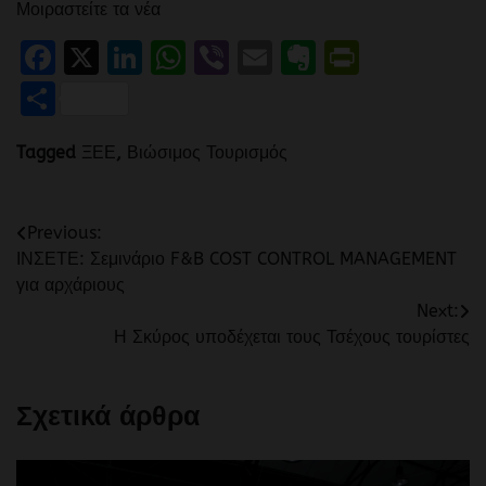
Μοιραστείτε τα νέα
Facebook
X
LinkedIn
WhatsApp
Viber
Email
Evernote
PrintFr
Μοιραστείτε
Tagged
ΞΕΕ
,
Βιώσιμος Τουρισμός
Πλοήγηση
Previous:
ΙΝΣΕΤΕ: Σεμινάριο F&B COST CONTROL MANAGEMENT
άρθρων
για αρχάριους
Next:
Η Σκύρος υποδέχεται τους Τσέχους τουρίστες
Σχετικά άρθρα