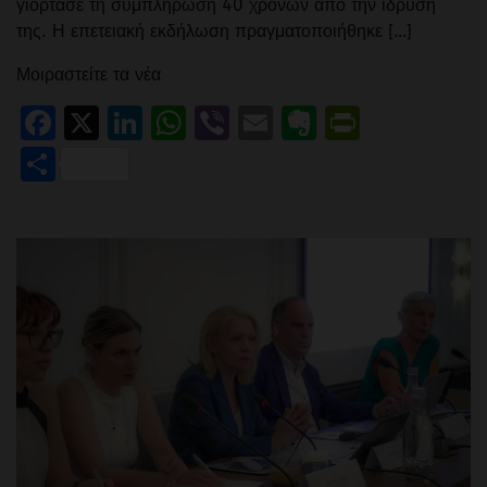
γιόρτασε τη συμπλήρωση 40 χρόνων από την ίδρυσή
της. Η επετειακή εκδήλωση πραγματοποιήθηκε […]
Μοιραστείτε τα νέα
Facebook
X
LinkedIn
WhatsApp
Viber
Email
Evernote
PrintFr
Μοιραστείτε