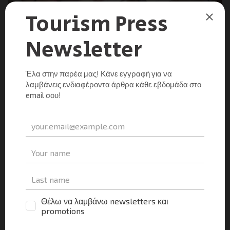
ΕΙΔΉΣΕΙΣ
ΠΡΩΤΟΣΈΛΙΔΑ
Τα πρόσφατα στοιχεία της φιλοξενίας και το όραμα
του ΙΤΕΠ για την επόμενη ημέρα
Tourism Press
0
13/07/2026
Με αφορμή τη συμπλήρωση 30 χρόνων αδιάλειπτης
επιστημονικής παρουσίας του Ινστιτούτου Τουριστικών
Ερευνών και Προβλέψεων (ΙΤΕΠ), η διοίκηση του φορέα
πραγματοποίησε ειδική Συνέντευξη Τύπου τη Δευτέρα, 13
Ιουνίου στο ξενοδοχείο […]
Μοιραστείτε τα νέα
Facebook
X
LinkedIn
WhatsApp
Viber
Email
Evernote
PrintFr
Μοιραστείτε