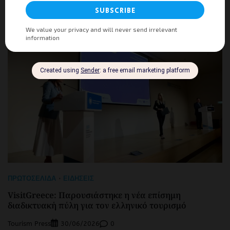
ΠΡΩΤΟΣΈΛΙΔΑ
ΕΙΔΉΣΕΙΣ
VisitGreece: Παρουσιάστηκε η νέα επίσημη
διαδικτυακή πύλη για τον ελληνικό τουρισμό
Tourism Press
0
30/06/2026