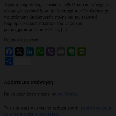
Τεχνητή νοημοσύνη, εικονικά περιβάλλοντα και σύγχρονες
εφαρμογές εγκαινιάζουν τη νέα εποχή του VisitGreece.gr,
της επίσημης διαδικτυακής πύλης για τον ελληνικό
τουρισμό, και κατ’ επέκταση του ψηφιακού
μετασχηματισμού του ΕΟΤ ως […]
Μοιραστείτε τα νέα
Facebook
X
LinkedIn
WhatsApp
Viber
Email
Evernote
PrintFr
Μοιραστείτε
Αφήστε μια απάντηση
Για να σχολιάσετε πρέπει να
συνδεθείτε
.
This site uses Akismet to reduce spam.
Learn how your
comment data is processed.