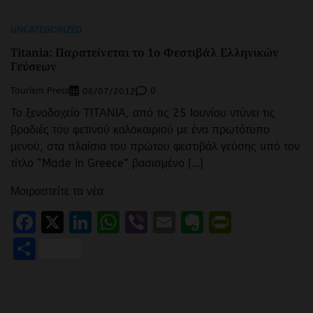
UNCATEGORIZED
Titania: Παρατείνεται το 1ο Φεστιβάλ Ελληνικών
Γεύσεων
Tourism Press
0
06/07/2012
Το ξενοδοχείο ΤΙΤΑΝΙΑ, από τις 25 Ιουνίου ντύνει τις
βραδιές του φετινού καλοκαιριού με ένα πρωτότυπο
μενού, στα πλαίσια του πρώτου φεστιβάλ γεύσης υπό τον
τίτλο “Made In Greece” βασισμένο […]
Μοιραστείτε τα νέα
Facebook
X
LinkedIn
WhatsApp
Viber
Email
Evernote
PrintFr
Μοιραστείτε