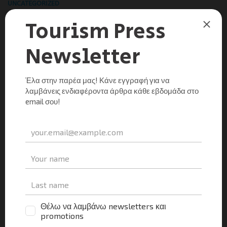
UNCATEGORIZED
Συνεργασία Κρήτης & Κύπρου για την κρουαζιέρα
Tourism Press
0
06/12/2013
Η ανάπτυξη της κρουαζιέρας και η στενή συνεργασία για
τη διεκδίκηση ευρωπαϊκών προγραμμάτων συζητήθηκαν
μεταξύ άλλων στη δημόσια διαβούλευση που οργάνωσε η
Αρχή Λιμένων Κύπρου και στην οποία συμμετείχε ο […]
Μοιραστείτε τα νέα
Facebook
X
LinkedIn
WhatsApp
Viber
Email
Evernote
PrintFr
Μοιραστείτε
UNCATEGORIZED
Ο κόσμος το έχει τούμπανο…αλλά ο ΟΤΕΚ το ξέρει;