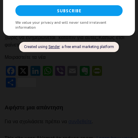
Tourism Press
0
20/06/2012
Μπορεί το Διοικητικό Συμβούλιο ενός δημόσιου
οργανισμού να συνάπτει συμφωνίες χωρίς να το γνωρίζει
η ίδια υπηρεσία για να κάνει την απαραίτητη εισήγηση και
χωρίς να ενημερώνεται κατόπιν για αυτές;Κάπως έτσι
φαίνεται […]
Μοιραστείτε τα νέα
Facebook
X
LinkedIn
WhatsApp
Viber
Email
Evernote
PrintFr
Μοιραστείτε
Αφήστε μια απάντηση
Για να σχολιάσετε πρέπει να
συνδεθείτε
.