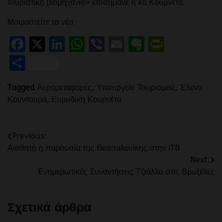
τουριστική βιομηχανία» επισήμανε η κα Κουρνέτα.
Μοιραστείτε τα νέα
Facebook
X
LinkedIn
WhatsApp
Viber
Email
Evernote
PrintFr
Μοιραστείτε
Tagged
Αερομεταφορές
,
Υπουργείο Τουρισμού
,
Έλενα
Κουντουρά
,
Ευρυδίκη Κουρνέτα
Πλοήγηση
Previous:
Αισθητή η παρουσία της Θεσσαλονίκης στην ITB
άρθρων
Next:
Ενημερωτικές Συναντήσεις Τζιάλλα στις Βρυξέλες
Σχετικά άρθρα