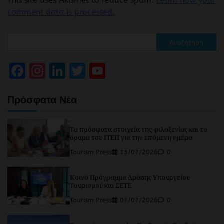
This site uses Akismet to reduce spam.
Learn how your
comment data is processed.
Αναζήτηση
Facebook
Instagram
LinkedIn
Twitter
YouTube
Channel
Πρόσφατα Νέα
Τα πρόσφατα στοιχεία της φιλοξενίας και το
όραμα του ΙΤΕΠ για την επόμενη ημέρα
Tourism Press
13/07/2026
0
Κοινό Πρόγραμμα Δράσης Υπουργείου
Τουρισμού και ΣΕΤΕ
Tourism Press
07/07/2026
0