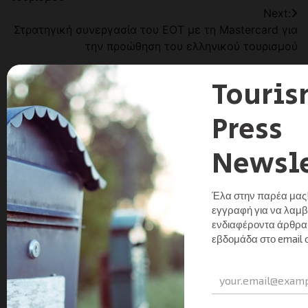
Next:
Στρατηγική συνεργασία του ΕΟΤ με τη Mastercard για
την προώθηση του ελληνικού τουρισμού
Αφήστε μια απάντηση
Για να σχολιάσετε πρέπει να
συνδεθείτε
.
This site uses Akismet to reduce spam.
Learn how
your comment data is processed.
Αναζήτηση
Facebook
Instagram
LinkedIn
Twitter
YouTube
Channel
Πρόσφατα Νέα