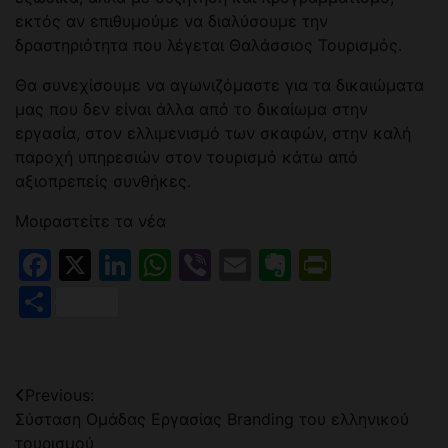
εκτός αν επιθυμούμε να διαλύσουμε την
δραστηριότητα που λέγεται Θαλάσσιος Τουρισμός.
Θα συνεχίσουμε να αγωνιζόμαστε για τα δικαιώματα
μας που δεν είναι άλλα από το δικαίωμα στην
εργασία, στον ελλιμενισμό των σκαφών, στην καλή
παροχή υπηρεσιών στον τουρισμό κάτω από
αξιοπρεπείς συνθήκες.
Μοιραστείτε τα νέα
Facebook
X
LinkedIn
WhatsApp
Viber
Email
Evernote
PrintFr
Μοιραστείτε
Πλοήγηση
Previous:
Σύσταση Ομάδας Εργασίας Branding του ελληνικού
άρθρων
τουρισμού