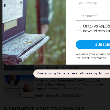
Τα πρόσφατα στοιχεία της φιλοξενίας και το
όραμα του ΙΤΕΠ για την επόμενη ημέρα
Tourism Press
13/07/2026
0
Κοινό Πρόγραμμα Δράσης Υπουργείου
Τουρισμού και ΣΕΤΕ
Tourism Press
07/07/2026
0
Εγκαινιάστηκε ο νέος Επιβατικός Σταθμός του
λιμένα Γαΐου στους Παξούς
Tourism Press
07/07/2026
0
Η Υφυπουργός Τουρισμού Άννα Καραμανλή
στο Συνέδριο «Αθλητισμός και Τουρισμός ως
όχημα Κοινωνικής Ανάπτυξης»
Tourism Press
01/07/2026
0
Η ΕΜΠΝΕΥΣΗ ΤΗΣ ΕΒΔΟΜΑΔΑΣ