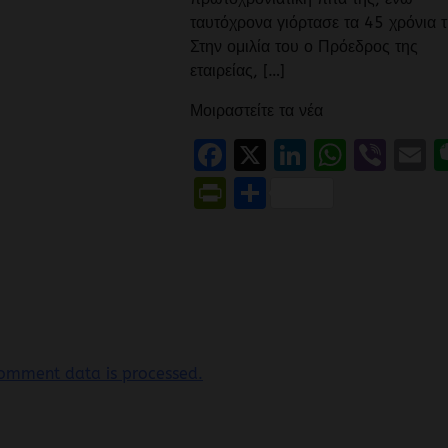
ταυτόχρονα γιόρτασε τα 45 χρόνια τ
Στην ομιλία του ο Πρόεδρος της
εταιρείας, […]
Μοιραστείτε τα νέα
Facebook
X
LinkedIn
Whats
Vibe
E
PrintFriendly
Μοιραστείτε
omment data is processed.