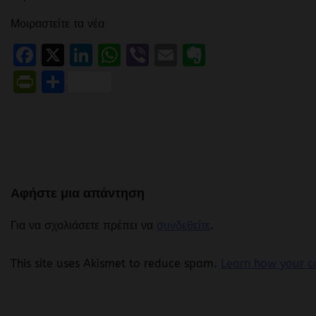
Μοιραστείτε τα νέα
Facebook
X
LinkedIn
WhatsApp
Viber
Email
Evernote
PrintFriendly
Μοιραστείτε
Αφήστε μια απάντηση
Για να σχολιάσετε πρέπει να
συνδεθείτε
.
This site uses Akismet to reduce spam.
Learn how your c