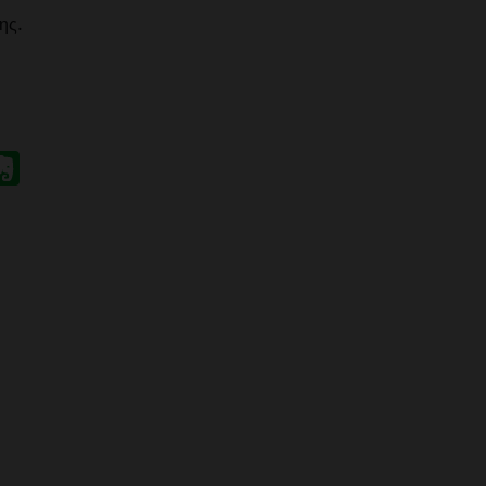
ης.
App
r
mail
Evernote