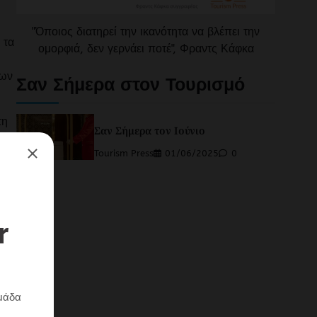
"Όποιος διατηρεί την ικανότητα να βλέπει την
 τα
ομορφιά, δεν γερνάει ποτέ", Φραντς Κάφκα
των
Σαν Σήμερα στον Τουρισμό
τη
Σαν Σήμερα τον Ιούνιο
Tourism Press
01/06/2025
0
ρια
ία