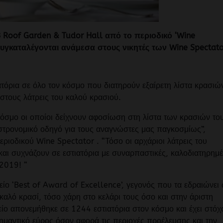
B Roof Garden & Tudor Hall από το περιοδικό ‘Wine
 συγκαταλέγονται ανάμεσα στους νικητές των Wine Spectato
όρια σε όλο τον κόσμο που διατηρούν εξαίρετη λίστα κρασιών
ή στους λάτρεις του καλού κρασιού.
όσμο οι οποίοι δείχνουν αφοσίωση στη λίστα των κρασιών το
αστρονομικό οδηγό για τους αναγνώστες μας παγκοσμίως”,
ριοδικού Wine Spectator . “Τόσο οι αρχάριοι λάτρεις του
και συχνάζουν σε εστιατόρια με συναρπαστικές, καλοδιατηρημ
 2019! “
βείο ‘Best of Award of Excellence’, γεγονός που τα εδραιώνει
λό κρασί, τόσο χάρη στο κελάρι τους όσο και στην άριστη
είο απονεμήθηκε σε 1244 εστιατόρια στον κόσμο και έχει στόχ
σημαντικό εύρος όσον αφορά τις περιοχές προέλευσης και την