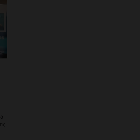
κό
τις