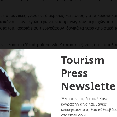
σημαντικές γνώσεις, διακρίσεις και πάθος για τα κρασιά και
απεικόνιση των μεγαλύτερων οινοπαραγωγικών περιοχών του
λίστα του, κρασιά που περιγράφουν ιδανικά τα χαρακτηριστικά 
ν φιλοσοφία ‘food pairing wine’ υποστηρίζοντας ότι η απόλυ
ού φαγητού με το ποιοτικό κρασί. Αποτελούν τα μοναδικά
ιοδικού ‘Wine Spectator’ και βρίσκονται ανάμεσα στα εστιατό
μητική διάκριση του εστιατορίου αποτελεί πηγή έμπνευσης για
 της αδιάκοπης προσπάθειας των Ξενοδοχείων Μεγάλη Βρετανν
ηρεσίες στους επισκέπτες τους.
ό το κρασί. Εκτός από το Wine Spectator magazine, έκδοση
ς, περιλαμβάνει επίσης τον πιο ολοκληρωμένο ιστότοπο
ια σειρά θεματικών εκδηλώσεων. Το Wine Spectator εξετάζει
 εξερευνώντας τον ρόλο του στη σύγχρονη εποχή και
 18.000 κρασιών ετησίως. Ο πλήρης κατάλογος των νικητών