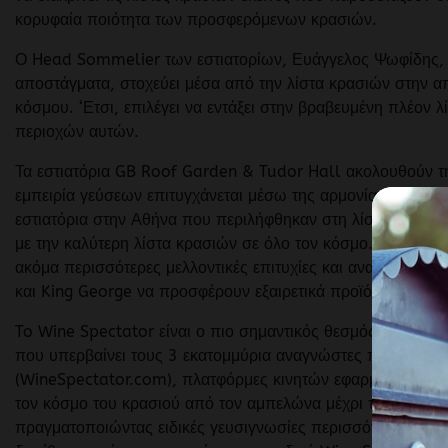
κορυφαία ποιότητα των προσφερόμενων κρασιών.
Ο Head Sommelier των εστιατορίων, Ευάγγελος Ψωφίδης, με 
αποστάγματα, στοχεύει μέσα από την λίστα κρασιών στην 
κόσμου. ‘Ετσι, επιλέγει να εντάξει στην βραβευμένη πλέον 
περιοχών αυτών.
Τα εστιατόρια GB Roof Garden & Tudor Hall ακολουθούν τη
εμπειρία γεύσεων επιτυγχάνεται μέσω της αρμονίας του καλ
εστιατόρια στην Αθήνα που περιλήφθηκαν στη λίστα του περ
με την καλύτερη λίστα κρασιών σε όλο τον κόσμο. Αυτή η τι
ακόμα περισσότερες μελλοντικές επιτυχίες και αναγνώριση
και King George να προσφέρουν εξαιρετικά προϊόντα και υπ
To Wine Spectator είναι ο πιο σημαντικός θεσμός γύρω απ
που υπερβαίνει τους 3 εκατομμύρια αναγνώστες παγκοσμίω
(WineSpectator.com), πλατφόρμες κινητών εφαρμογών και μ
τον κόσμο του κρασιού από τον αμπελώνα μέχρι το τραπέζι,
πραγματοποιώντας ειδικές γευσιγνωσίες περισσότερων από