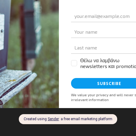
ου Αυγούστου, σε εφημερίδες από τις 16 Ιουλίου και online σ
ούν να αναζητήσουν πληροφορίες και για τα 3.800 βραβευμέ
iendly
αστείτε
Nex
Ξενοδοχεία Θεσσαλονίκης: Μείωση στις διανυκτερεύσεις τ
εξάμηνο 2