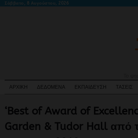
Skip
Σάββατο, 8 Αυγούστου, 2026
to
content
Το ψηφ
ΑΡΧΙΚΉ
ΔΕΔΟΜΈΝΑ
ΕΚΠΑΊΔΕΥΣΗ
ΤΆΣΕΙΣ
‘Best of Award of Excellen
Garden & Tudor Hall από τ