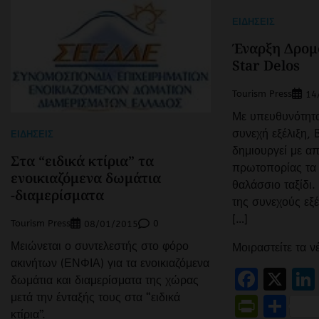
ΕΙΔΉΣΕΙΣ
Έναρξη Δρομ
Star Delos
Tourism Press
14
Με υπευθυνότητα
συνεχή εξέλιξη, 
ΕΙΔΉΣΕΙΣ
δημιουργεί με α
Στα “ειδικά κτίρια” τα
πρωτοπορίας τα 
ενοικιαζόμενα δωμάτια
θαλάσσιο ταξίδι.
-διαμερίσματα
της συνεχούς εξέ
[…]
Tourism Press
0
08/01/2015
Μειώνεται ο συντελεστής στο φόρο
Μοιραστείτε τα ν
ακινήτων (ΕΝΦΙΑ) για τα ενοικιαζόμενα
Face
X
δωμάτια και διαμερίσματα της χώρας
μετά την ένταξής τους στα “ειδικά
Print
Μο
κτίρια”.