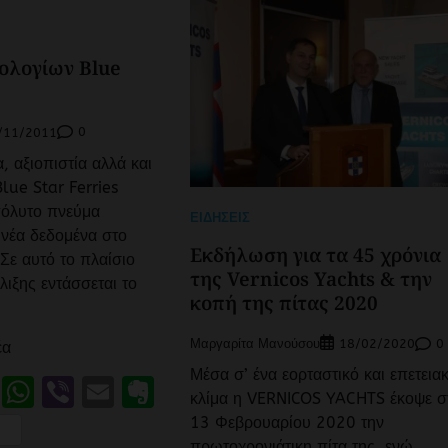
ολογίων Blue
0
/11/2011
, αξιοπιστία αλλά και
Blue Star Ferries
πόλυτο πνεύμα
ΕΙΔΉΣΕΙΣ
νέα δεδομένα στο
Εκδήλωση για τα 45 χρόνια
 Σε αυτό το πλαίσιο
της Vernicos Yachts & την
λιξης εντάσσεται το
κοπή της πίτας 2020
Μαργαρίτα Μανούσου
0
18/02/2020
έα
Μέσα σ’ ένα εορταστικό και επετεια
book
LinkedIn
WhatsApp
Viber
Email
Evernote
κλίμα η VERNICOS YACHTS έκοψε σ
Friendly
ιραστείτε
13 Φεβρουαρίου 2020 την
πρωτοχρονιάτικη πίτα της, ενώ