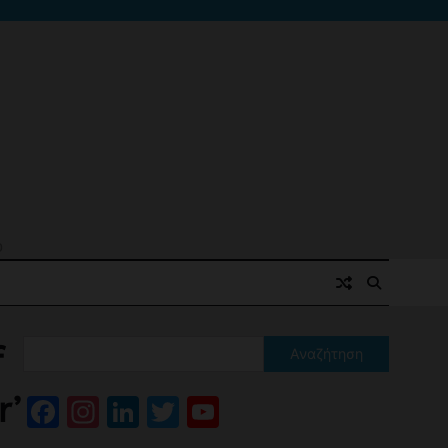
ό
f
Αναζήτηση
r’
Facebook
Instagram
LinkedIn
Twitter
YouTube
Channel