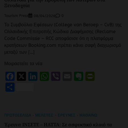
Ξενοδοχεία
Tourism Press
0
08/04/2026
Το Συμβούλιο Εφέσεων (College van Beroep – CvB) της
Ολλανδικής Επιτροπής Κώδικα Διαφήμισης (Reclame
Code Commissie – RCC αποφάσισε ότι η πλατφόρμα
κρατήσεων Booking.com πρέπει κάνει σαφή διαχωρισμό
μεταξύ των […]
Μοιραστείτε τα νέα
Facebook
X
LinkedIn
WhatsApp
Viber
Email
Evernote
PrintFr
Μοιραστείτε
ΠΡΩΤΟΣΈΛΙΔΑ
ΜΕΛΈΤΕΣ - ΈΡΕΥΝΕΣ
ΜΑΘΑΊΝΩ
Έρευνα ΙΝΣΕΤΕ – ΗΑΤΤΑ: Σε ασφυκτικό κλοιό τα