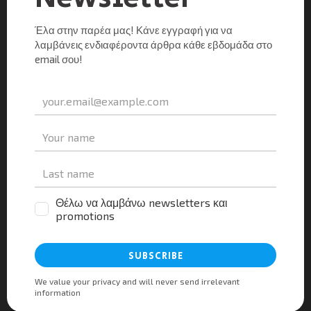
Tourism Press
0
19/03/2026
Σε μια περίοδο όπου η ταχύτητα, η ενοποίηση
δεδομένων, η αυτοματοποίηση και η αξιοποίηση της
τεχνητής νοημοσύνης επαναπροσδιορίζουν τον τρόπο
λειτουργίας των τουριστικών επιχειρήσεων, τα συστήματα
γραφείου αποκτούν έναν πολύ […]
Μοιραστείτε τα νέα
Facebook
X
LinkedIn
WhatsApp
Viber
Email
Evernote
PrintFr
Μοιραστείτε
ΠΡΩΤΟΣΈΛΙΔΑ
ΕΙΔΉΣΕΙΣ
Trekking Hellas: 40 Χρόνια Πρωτοπορίας και η Νέα
Εποχή με το “Outdoors Greece”