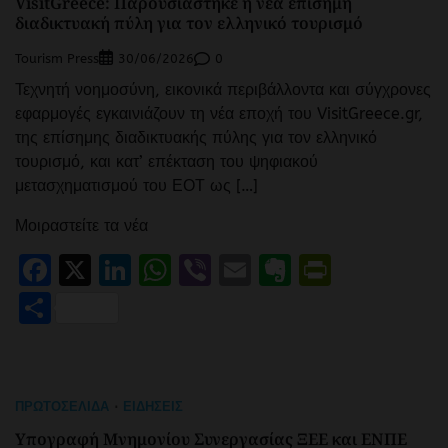
VisitGreece: Παρουσιάστηκε η νέα επίσημη
διαδικτυακή πύλη για τον ελληνικό τουρισμό
Tourism Press
0
30/06/2026
Τεχνητή νοημοσύνη, εικονικά περιβάλλοντα και σύγχρονες
εφαρμογές εγκαινιάζουν τη νέα εποχή του VisitGreece.gr,
της επίσημης διαδικτυακής πύλης για τον ελληνικό
τουρισμό, και κατ’ επέκταση του ψηφιακού
μετασχηματισμού του ΕΟΤ ως […]
Μοιραστείτε τα νέα
Facebook
X
LinkedIn
WhatsApp
Viber
Email
Evernote
PrintFr
Μοιραστείτε
ΠΡΩΤΟΣΈΛΙΔΑ
ΕΙΔΉΣΕΙΣ
Υπογραφή Μνημονίου Συνεργασίας ΞΕΕ και ΕΝΠΕ