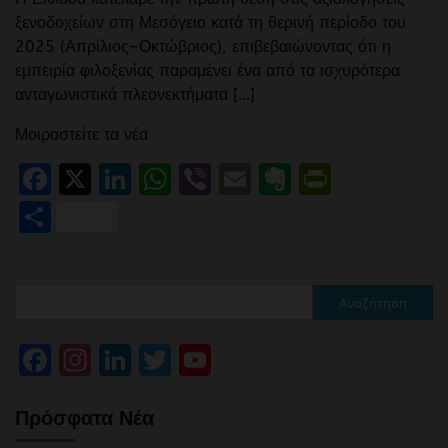
ξενοδοχείων στη Μεσόγειο κατά τη θερινή περίοδο του
2025 (Απρίλιος–Οκτώβριος), επιβεβαιώνοντας ότι η
εμπειρία φιλοξενίας παραμένει ένα από τα ισχυρότερα
ανταγωνιστικά πλεονεκτήματα […]
Μοιραστείτε τα νέα
Facebook
X
LinkedIn
WhatsApp
Viber
Email
Evernote
PrintFr
Μοιραστείτε
Αναζήτηση
Facebook
Instagram
LinkedIn
Twitter
YouTube
Channel
Πρόσφατα Νέα