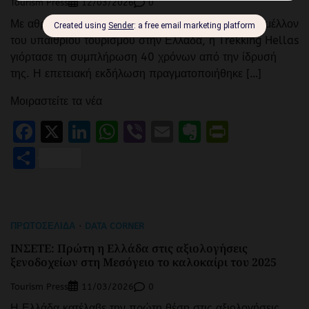
Tourism Press
0
12/03/2026
Με αθρόα συμμετοχή και το βλέμμα στραμμένο στο μέλλον
του υπαίθριου τουρισμού στην Ελλάδα, η Trekking Hellas
γιόρτασε τη συμπλήρωση 40 χρόνων από την ίδρυσή
της. Η επετειακή εκδήλωση πραγματοποιήθηκε […]
Μοιραστείτε τα νέα
Facebook
X
LinkedIn
WhatsApp
Viber
Email
Evernote
PrintFr
Μοιραστείτε
ΠΡΩΤΟΣΈΛΙΔΑ
DATA CORNER
ΙΝΣΕΤΕ: Πρώτη η Ελλάδα στις αξιολογήσεις
ξενοδοχείων στη Μεσόγειο το καλοκαίρι του 2025
Tourism Press
0
11/03/2026
Η Ελλάδα κατέλαβε την πρώτη θέση στις αξιολογήσεις