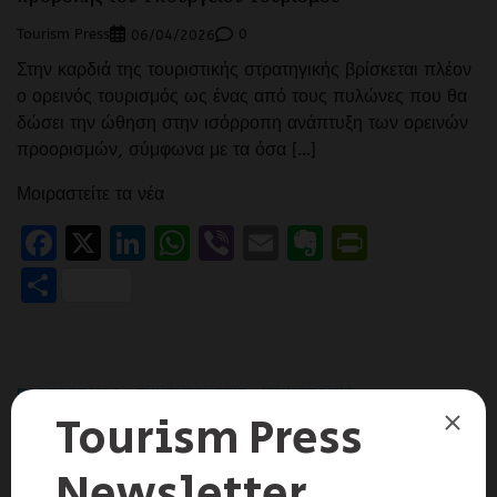
Tourism Press
0
06/04/2026
Στην καρδιά της τουριστικής στρατηγικής βρίσκεται πλέον
ο ορεινός τουρισμός ως ένας από τους πυλώνες που θα
δώσει την ώθηση στην ισόρροπη ανάπτυξη των ορεινών
προορισμών, σύμφωνα με τα όσα […]
Μοιραστείτε τα νέα
Facebook
X
LinkedIn
WhatsApp
Viber
Email
Evernote
PrintFr
Μοιραστείτε
ΠΡΩΤΟΣΈΛΙΔΑ
ΣΥΝΕΝΤΕΎΞΕΙΣ
ΚΑΙΝΟΤΟΜΊΑ
Δημ. Γουγούλης, MetaByte Software: Πώς το back
office μετατρέπεται σε κέντρο αποφάσεων για τον
τουρισμό