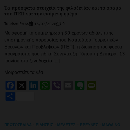
Τα πρόσφατα στοιχεία της φιλοξενίας και το όραμα
του ΙΤΕΠ για την επόμενη ημέρα
Tourism Press
0
13/07/2026
Με αφορμή τη συμπλήρωση 30 χρόνων αδιάλειπτης
επιστημονικής παρουσίας του Ινστιτούτου Τουριστικών
Ερευνών και Προβλέψεων (ΙΤΕΠ), η διοίκηση του φορέα
πραγματοποίησε ειδική Συνέντευξη Τύπου τη Δευτέρα, 13
Ιουνίου στο ξενοδοχείο […]
Μοιραστείτε τα νέα
Facebook
X
LinkedIn
WhatsApp
Viber
Email
Evernote
PrintFr
Μοιραστείτε
ΠΡΩΤΟΣΈΛΙΔΑ
ΕΙΔΉΣΕΙΣ
ΜΕΛΈΤΕΣ - ΈΡΕΥΝΕΣ
ΜΑΘΑΊΝΩ