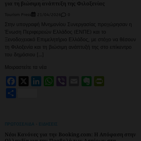
για τη βιώσιμη ανάπτυξη της Φιλοξενίας
Tourism Press
0
21/04/2026
Στην υπογραφή Μνημονίου Συνεργασίας προχώρησαν η
Ένωση Περιφερειών Ελλάδος (ΕΝΠΕ) και το
Ξενοδοχειακό Επιμελητήριο Ελλάδος, με στόχο να θέσουν
τη Φιλοξενία και τη βιώσιμη ανάπτυξή της στο επίκεντρο
του δημόσιου […]
Μοιραστείτε τα νέα
Facebook
X
LinkedIn
WhatsApp
Viber
Email
Evernote
PrintFr
Μοιραστείτε
ΠΡΩΤΟΣΈΛΙΔΑ
ΕΙΔΉΣΕΙΣ
Νέοι Κανόνες για την Booking.com: Η Απόφαση στην
Ολλανδία για την Προβολή των Αστέρων στα