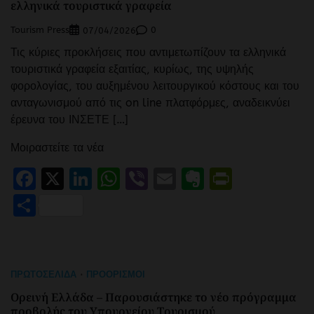
ελληνικά τουριστικά γραφεία
Tourism Press
0
07/04/2026
Τις κύριες προκλήσεις που αντιμετωπίζουν τα ελληνικά
τουριστικά γραφεία εξαιτίας, κυρίως, της υψηλής
φορολογίας, του αυξημένου λειτουργικού κόστους και του
ανταγωνισμού από τις on line πλατφόρμες, αναδεικνύει
έρευνα του ΙΝΣΕΤΕ […]
Μοιραστείτε τα νέα
Facebook
X
LinkedIn
WhatsApp
Viber
Email
Evernote
PrintFr
Μοιραστείτε
ΠΡΩΤΟΣΈΛΙΔΑ
ΠΡΟΟΡΙΣΜΟΊ
Ορεινή Ελλάδα – Παρουσιάστηκε το νέο πρόγραμμα
προβολής του Υπουργείου Τουρισμού