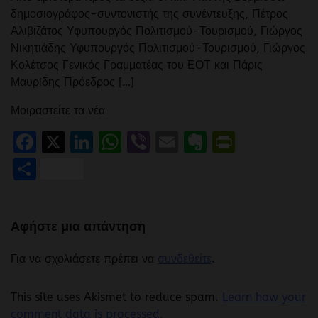
δημοσιογράφος-συντονιστής της συνέντευξης, Πέτρος
Αλιβιζάτος Υφυπουργός Πολιτισμού-Τουρισμού, Γιώργος
Νικητιάδης Υφυπουργός Πολιτισμού-Τουρισμού, Γιώργος
Κολέτσος Γενικός Γραμματέας του ΕΟΤ και Πάρις
Μαυρίδης Πρόεδρος […]
Μοιραστείτε τα νέα
Facebook
X
LinkedIn
WhatsApp
Viber
Email
Evernote
PrintFr
Μοιραστείτε
Αφήστε μια απάντηση
Για να σχολιάσετε πρέπει να
συνδεθείτε
.
This site uses Akismet to reduce spam.
Learn how your
comment data is processed.