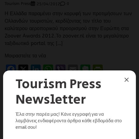
Tourism Press
0
25/04/2012
Η Ελλάδα παραμένει στην κορυφή των προτιμήσεων των
Ολλανδών τουριστών, κερδίζοντας τον τίτλο του
καλύτερου αεροπορικού προορισμού στην Ευρώπη στα
Zoover Awards 2012.Το zoover.nl είναι το μεγαλύτερο
ταξιδιωτικό portal της […]
Μοιραστείτε τα νέα
Facebook
X
LinkedIn
WhatsApp
Viber
Email
Evernote
PrintFr
Μοιραστείτε
UNCATEGORIZED
ΕΙΔΉΣΕΙΣ
Google Travel Forum: Μεγάλες προοπτικές
ανάπτυξης του online τουρισμού
Tourism Press
0