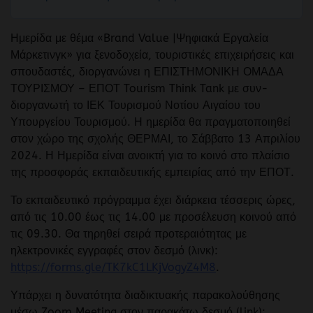
Ημερίδα με θέμα «Brand Value |Ψηφιακά Εργαλεία
Μάρκετινγκ» για ξενοδοχεία, τουριστικές επιχειρήσεις και
σπουδαστές, διοργανώνει η ΕΠΙΣΤΗΜΟΝΙΚΗ ΟΜΑΔΑ
ΤΟΥΡΙΣΜΟΥ – ΕΠΟΤ Tourism Think Tank με συν-
διοργανωτή το ΙΕΚ Τουρισμού Νοτίου Αιγαίου του
Υπουργείου Τουρισμού. Η ημερίδα θα πραγματοποιηθεί
στον χώρο της σχολής ΘΕΡΜΑΙ, το Σάββατο 13 Απριλίου
2024. Η Ημερίδα είναι ανοικτή για το κοινό στο πλαίσιο
της προσφοράς εκπαιδευτικής εμπειρίας από την ΕΠΟΤ.
Το εκπαιδευτικό πρόγραμμα έχει διάρκεια τέσσερις ώρες,
από τις 10.00 έως τις 14.00 με προσέλευση κοινού από
τις 09.30. Θα τηρηθεί σειρά προτεραιότητας με
ηλεκτρονικές εγγραφές στον δεσμό (λινκ):
https://forms.gle/TK7kC1LKjVogyZ4M8
.
Υπάρχει η δυνατότητα διαδικτυακής παρακολούθησης
μέσω Zoom Meeting στον παρακάτω δεσμό (link):