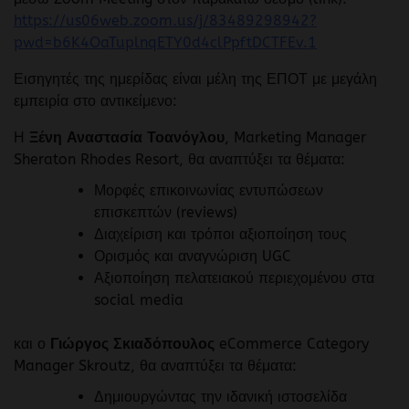
https://us06web.zoom.us/j/83489298942?
pwd=b6K4OaTuplnqETY0d4clPpftDCTFEv.1
Εισηγητές της ημερίδας είναι μέλη της ΕΠΟΤ με μεγάλη
εμπειρία στο αντικείμενο:
Η
Ξένη Αναστασία Τοανόγλου
, Marketing Manager
Sheraton Rhodes Resort, θα αναπτύξει τα θέματα:
Μορφές επικοινωνίας εντυπώσεων
επισκεπτών (reviews)
Διαχείριση και τρόποι αξιοποίηση τους
Ορισμός και αναγνώριση UGC
Αξιοποίηση πελατειακού περιεχομένου στα
social media
και ο
Γιώργος Σκιαδόπουλος
eCommerce Category
Manager Skroutz, θα αναπτύξει τα θέματα:
Δημιουργώντας την ιδανική ιστοσελίδα