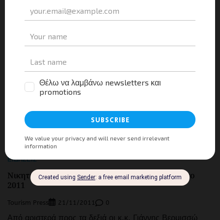
03/02/2012
Σε 1 τρις δολάρια ανέρχονται τα έσοδα από τον online
τουρισμό ενώ την ίδια στιγμή 8 στους 10 ταξιδιώτες
ενημερώνονται μέσω διαδικτύου από μηχανές αναζήτησης
για τους προορισμούς και […]
Μοιραστείτε τα νέα
Facebook
X
LinkedIn
WhatsApp
Viber
Email
Evernote
PrintFr
Μοιραστείτε
ΕΙΔΉΣΕΙΣ
Νικητιάδης: Ιστορική χρονιά για τον τουρισμό το
2011
Tourism Press
0
21/11/2011
Από αριστερά προς τα δεξιά οι κ.κ. Γιάννης Βερμισσώ