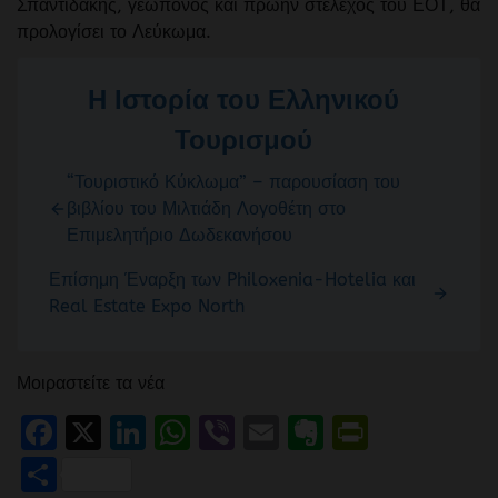
Σπαντιδάκης, γεωπόνος και πρώην στέλεχος του ΕΟΤ, θα
προλογίσει το Λεύκωμα.
Η Ιστορία του Ελληνικού
Τουρισμού
“Τουριστικό Κύκλωμα” – παρουσίαση του
βιβλίου του Μιλτιάδη Λογοθέτη στο
Επιμελητήριο Δωδεκανήσου
Επίσημη Έναρξη των Philoxenia-Hotelia και
Real Estate Expo North
Μοιραστείτε τα νέα
Facebook
X
LinkedIn
WhatsApp
Viber
Email
Evernote
PrintFr
Μοιραστείτε