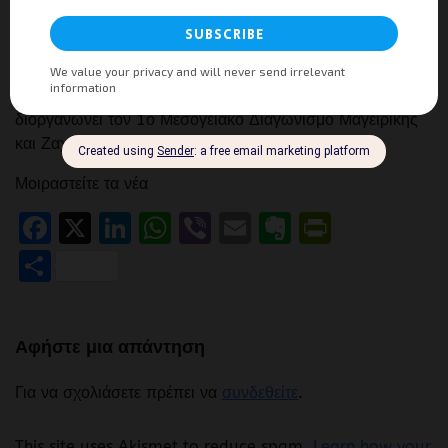
This entry is μέρος 77 από 105 in the series
Η
Ιστορία του Ελληνικού Τουρισμού
This entry is μέρος 77 από 105 in the series Η Ιστορία
του Ελληνικού ΤουρισμούΗ Λέσχη Αρχιμαγείρων Ελλάδος
διοργανώνει τον 1ο Μεσογειακό Διαγωνισμό Μαγειρικής
και Ζαχαροπλαστικής 17 – 19 Ιανουαρίου […]
Μοιραστείτε τα νέα
Facebook
X
LinkedIn
WhatsApp
Viber
Email
Evernote
PrintFr
Μοιραστείτε
Αφήστε μια απάντηση
Για να σχολιάσετε πρέπει να
συνδεθείτε
.
This site uses Akismet to reduce spam.
Learn how your