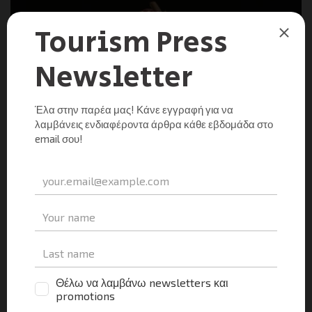
ΕΙΔΉΣΕΙΣ
Η Λέσχη Αρχιμαγείρων Ελλάδος διοργανώνει τον 1ο
Μεσογειακό Διαγωνισμό Μαγειρικής και
Ζαχαροπλαστικής 17 – 19 Ιανουαρίου 2020 στο Σ.Ε.Φ.
Μαργαρίτα Μανούσου
0
30/11/2019