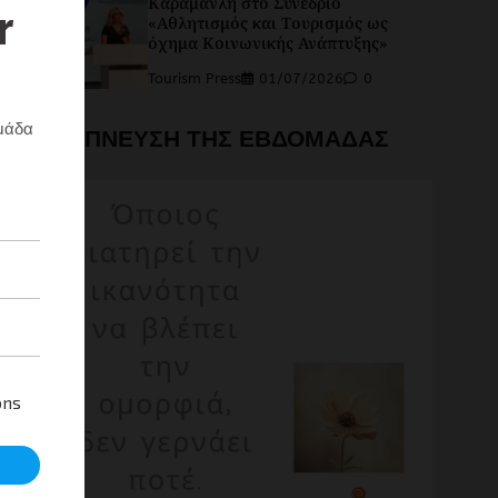
Καραμανλή στο Συνέδριο
«Αθλητισμός και Τουρισμός ως
όχημα Κοινωνικής Ανάπτυξης»
Tourism Press
01/07/2026
0
Η ΕΜΠΝΕΥΣΗ ΤΗΣ ΕΒΔΟΜΑΔΑΣ