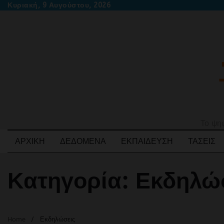
Skip
Κυριακή, 9 Αυγούστου, 2026
to
content
Το ψηφ
ΑΡΧΙΚΉ
ΔΕΔΟΜΈΝΑ
ΕΚΠΑΊΔΕΥΣΗ
ΤΆΣΕΙΣ
Κατηγορία:
Εκδηλώ
Home
Εκδηλώσεις