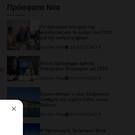
Πρόσφατα Νέα
&
Τα πρόσφατα στοιχεία της
φιλοξενίας και το όραμα του ΙΤΕΠ
για την επόμενη ημέρα
Tourism Press
13/07/2026
0
Κοινό Πρόγραμμα Δράσης
Υπουργείου Τουρισμού και ΣΕΤΕ
CO
Tourism Press
07/07/2026
0
Εγκαινιάστηκε ο νέος Επιβατικός
Σταθμός του λιμένα Γαΐου στους
Παξούς
riendly
ραστείτε
Tourism Press
07/07/2026
0
Η Υφυπουργός Τουρισμού Άννα