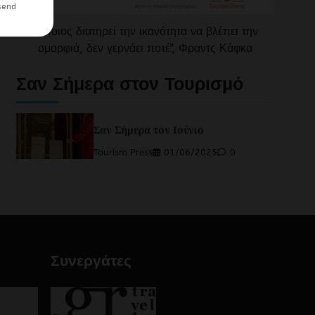
"Όποιος διατηρεί την ικανότητα να βλέπει την
ομορφιά, δεν γερνάει ποτέ", Φραντς Κάφκα
Σαν Σήμερα στον Τουρισμό
Σαν Σήμερα τον Ιούνιο
Tourism Press
01/06/2025
0
Συνεργάτες