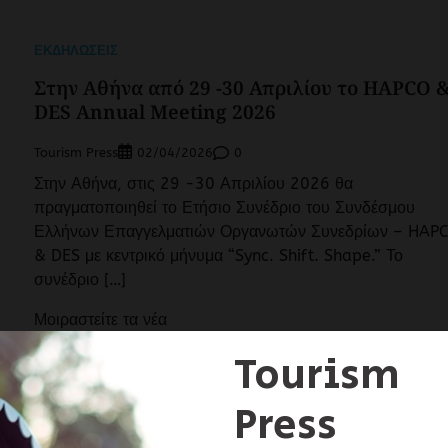
ΕΚΔΗΛΏΣΕΙΣ
Στην Αθήνα από 29 -30 Απριλίου το HAPCO 
DES Annual Meeting 2026
Tourism Press
0
02/04/2026
Στην Αθήνα, στις 29 -30 Απριλίου 2026 θα
πραγματοποιηθεί το Ετήσιο Συνέδριο του Συνδέσμου
Ελλήνων Επαγγελματιών Οργανωτών Συνεδρίων – HAP
& DES με κεντρικό μήνυμα “Sync. Shift. Shape.” Το
συνέδριο […]
Μοιραστείτε τα νέα
iendly
αστείτε
Facebook
X
LinkedIn
WhatsApp
Viber
Email
Evernote
PrintF
Μοι