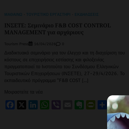
ΜΑΘΑΊΝΩ
ΤΟΥΡΙΣΤΙΚΌ ΕΡΓΑΣΤΉΡΙ
ΕΚΔΗΛΏΣΕΙΣ
ΙΝΣΕΤΕ: Σεμινάριο F&B COST CONTROL
MANAGEMENT για αρχάριους
Tourism Press
0
16/04/2026
Διαδικτυακό σεμινάριο για τον έλεγχο και τη διαχείριση του
κόστους σε επιχειρήσεις εστίασης και φιλοξενίας
πραγματοποιεί το Ινστιτούτο του Συνδέσμου Ελληνικών
Τουριστικών Επιχειρήσεων (ΙΝΣΕΤΕ), 27-29/4/2026. Το
εκπαιδευτικό πρόγραμμα “F&B COST […]
Μοιραστείτε τα νέα
Facebook
X
LinkedIn
WhatsApp
Viber
Email
Evernote
PrintFr
Μοιρ