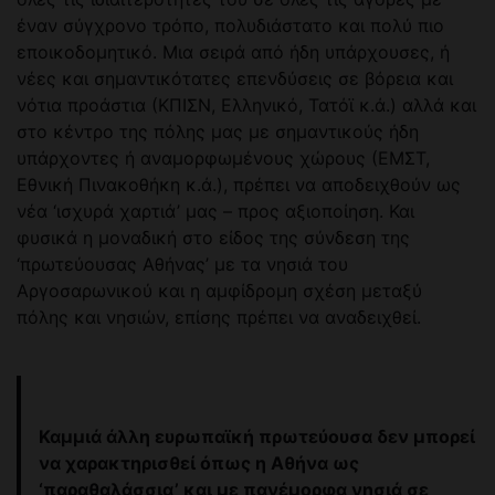
έναν σύγχρονο τρόπο, πολυδιάστατο και πολύ πιο
εποικοδομητικό. Μια σειρά από ήδη υπάρχουσες, ή
νέες και σημαντικότατες επενδύσεις σε βόρεια και
νότια προάστια (ΚΠΙΣΝ, Ελληνικό, Τατόϊ κ.ά.) αλλά και
στο κέντρο της πόλης μας με σημαντικούς ήδη
υπάρχοντες ή αναμορφωμένους χώρους (ΕΜΣΤ,
Εθνική Πινακοθήκη κ.ά.), πρέπει να αποδειχθούν ως
νέα ‘ισχυρά χαρτιά’ μας – προς αξιοποίηση. Και
φυσικά η μοναδική στο είδος της σύνδεση της
‘πρωτεύουσας Αθήνας’ με τα νησιά του
Αργοσαρωνικού και η αμφίδρομη σχέση μεταξύ
πόλης και νησιών, επίσης πρέπει να αναδειχθεί.
Καμμιά άλλη ευρωπαϊκή πρωτεύουσα δεν μπορεί
να χαρακτηρισθεί όπως η Αθήνα ως
‘παραθαλάσσια’ και με πανέμορφα νησιά σε