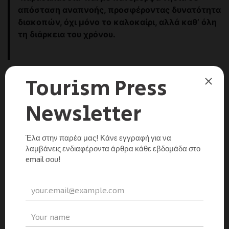
απόσταση αναπνοής, προσφέροντας δυνατότητα
διακοπών, όχι μόνο το καλοκαίρι, αλλά καθ’ όλη
τη διάρκεια του χρόνου.
Έχουμε όλα τα ‘υλικά’ για την απόλυτη επιτυχία, αλλά
αυτό που χρειάζεται είναι ‘να συνθέσουμε’ σωστά με
αυτά τα υλικά, δηλαδή όλα τα επιμέρους προϊόντα
που επιθυμούμε και μπορούμε να προσφέρουμε στον
επισκέπτη όλο το χρόνο. Φυσικά, ταυτόχρονα, είναι
αναγκαίο να αναδείξουμε διεθνώς τα πολλά και
διαφορετικά πρόσωπα της Αθήνας μας, με φρέσκους
τρόπους και με νέα στρατηγική προβολής. Τέλος, θα
πρόσθετα πως και η Πολιτεία από τη πλευρά της,
οφείλει να σκύψει με πραγματικό ενδιαφέρον στις
εγγενείς αδυναμίες του προορισμού επιλύοντας
χρόνια θέματα υποδομής, ασφάλειας, περιβάλλοντος