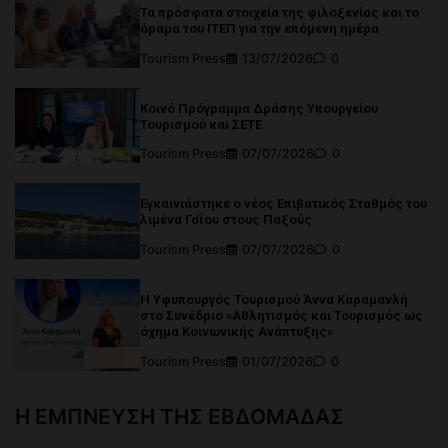
Τα πρόσφατα στοιχεία της φιλοξενίας και το
όραμα του ΙΤΕΠ για την επόμενη ημέρα
Tourism Press
13/07/2026
0
Κοινό Πρόγραμμα Δράσης Υπουργείου
Τουρισμού και ΣΕΤΕ
Tourism Press
07/07/2026
0
Εγκαινιάστηκε ο νέος Επιβατικός Σταθμός του
λιμένα Γαΐου στους Παξούς
Tourism Press
07/07/2026
0
Η Υφυπουργός Τουρισμού Άννα Καραμανλή
στο Συνέδριο «Αθλητισμός και Τουρισμός ως
όχημα Κοινωνικής Ανάπτυξης»
Tourism Press
01/07/2026
0
Η ΕΜΠΝΕΥΣΗ ΤΗΣ ΕΒΔΟΜΑΔΑΣ