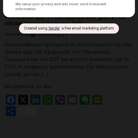
Visit Greece app: 1,7 εκατομμύρια νέοι χρήστες και
400.000 “stories” εντός του 2021
Tourism Press
0
14/01/2022
Ανακοινώθηκαν πρόσφατα τα αποτελέσματα της Visit
Greece app, της εφαρμογής του Υπουργείου
Τουρισμού και του ΕΟΤ για κινητές συσκευές, για το
2021. Η εφαρμογή εμπλουτίστηκε την προηγούμενη
χρονιά, με νέο […]
Μοιραστείτε τα νέα
Facebook
X
LinkedIn
WhatsApp
Viber
Email
Evernote
PrintFr
Μοιραστείτε