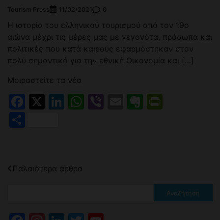
Tourism Press
0
11/02/2021
Η ιστορία του ελληνικού τουρισμού από τον 19ο
αιώνα μέχρι τις μέρες μας με γεγονότα, πρόσωπα και
πολιτικές που κατά καιρούς εφαρμόστηκαν στον
πολύ σημαντικό για την εθνική Οικονομία και […]
Μοιραστείτε τα νέα
Facebook
X
LinkedIn
WhatsApp
Viber
Email
Evernote
PrintFr
Μοιραστείτε
Πλοήγηση
Παλαιότερα άρθρα
άρθρων
Αναζήτηση