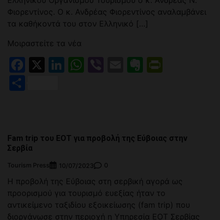
Φιορεντίνος. Ο κ. Ανδρέας Φιορεντίνος αναλαμβάνει
τα καθήκοντά του στον Ελληνικό […]
Μοιραστείτε τα νέα
Facebook
X
LinkedIn
WhatsApp
Viber
Email
Evernote
PrintFr
Μοιραστείτε
Fam trip του ΕΟΤ για προβολή της Εύβοιας στην
Σερβία
Tourism Press
0
10/07/2023
Η προβολή της Εύβοιας στη σερβική αγορά ως
προορισμού για τουρισμό ευεξίας ήταν το
αντικείμενο ταξιδίου εξοικείωσης (fam trip) που
διοργάνωσε στην περιοχή η Υπηρεσία ΕΟΤ Σερβίας