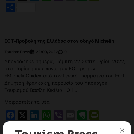
Μοιραστείτε
ΕΟΤ-Προβολή της Ελλάδας στον οδηγό Michelin
Tourism Press
0
22/09/2022
Υπογράφηκε σήμερα, Πέμπτη 22 Σεπτεμβρίου 2022,
στο Παρίσι η συμφωνία του ΕΟΤ με τον
«MichelinGuide» από τον Γενικό Γραμματέα του ΕΟΤ
Δημήτρη Φραγκάκη, παρουσία του Υπουργού
Τουρισμού Βασίλη Κικίλια. Ο […]
Μοιραστείτε τα νέα
Facebook
X
LinkedIn
WhatsApp
Viber
Email
Evernote
PrintFr
Μοιραστείτε