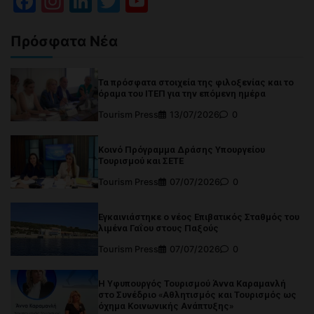
Facebook
Instagram
LinkedIn
Twitter
YouTube
Channel
Πρόσφατα Νέα
Τα πρόσφατα στοιχεία της φιλοξενίας και το
όραμα του ΙΤΕΠ για την επόμενη ημέρα
Tourism Press
13/07/2026
0
Κοινό Πρόγραμμα Δράσης Υπουργείου
Τουρισμού και ΣΕΤΕ
Tourism Press
07/07/2026
0
Εγκαινιάστηκε ο νέος Επιβατικός Σταθμός του
λιμένα Γαΐου στους Παξούς
Tourism Press
07/07/2026
0
Η Υφυπουργός Τουρισμού Άννα Καραμανλή
στο Συνέδριο «Αθλητισμός και Τουρισμός ως
όχημα Κοινωνικής Ανάπτυξης»