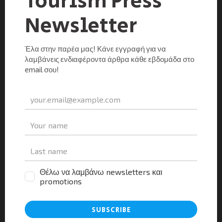
Προβολή στρατιωτικού τουρισμού από ΕΟΤ και
Πολεμικό Μουσείο
Tourism Press
0
19/01/2022
Δράσεις προβολής των πολεμικών μουσείων και
μνημείων της χώρας συμφωνήθηκαν μεταξύ του ΕΟΤ
και του Πολεμικού Μουσείου, με στόχο την
προώθηση του στρατιωτικού τουρισμού.
Συγκεκριμένα, στην επίσημη ιστοσελίδα του ΕΟΤ […]
Μοιραστείτε τα νέα
Facebook
X
LinkedIn
WhatsApp
Viber
Email
Evernote
PrintFr
Μοιραστείτε