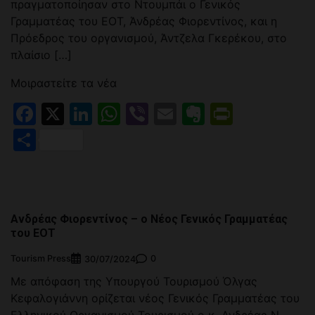
πραγματοποίησαν στο Ντουμπάι ο Γενικός
Γραμματέας του ΕΟΤ, Άνδρέας Φιορεντίνος, και η
Πρόεδρος του οργανισμού, Άντζελα Γκερέκου, στο
πλαίσιο […]
Μοιραστείτε τα νέα
Facebook
X
LinkedIn
WhatsApp
Viber
Email
Evernote
PrintFr
Μοιραστείτε
Ανδρέας Φιορεντίνος – ο Νέος Γενικός Γραμματέας
του ΕΟΤ
Tourism Press
0
30/07/2024
Με απόφαση της Υπουργού Τουρισμού Όλγας
Κεφαλογιάννη ορίζεται νέος Γενικός Γραμματέας του
Ελληνικού Οργανισμού Τουρισμού ο κ. Ανδρέας Ν.