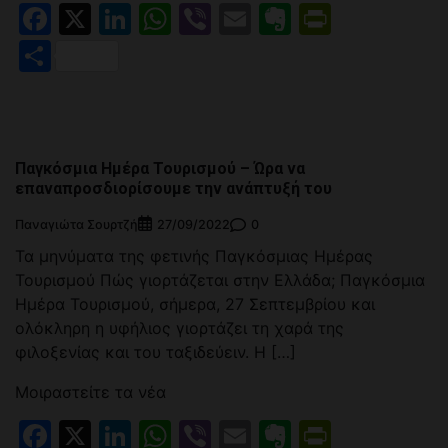
Facebook
X
LinkedIn
WhatsApp
Viber
Email
Evernote
PrintFr
Μοιραστείτε
Παγκόσμια Ημέρα Τουρισμού – Ώρα να
επαναπροσδιορίσουμε την ανάπτυξή του
Παναγιώτα Σουρτζή
0
27/09/2022
Τα μηνύματα της φετινής Παγκόσμιας Ημέρας
Τουρισμού Πώς γιορτάζεται στην Ελλάδα; Παγκόσμια
Ημέρα Τουρισμού, σήμερα, 27 Σεπτεμβρίου και
ολόκληρη η υφήλιος γιορτάζει τη χαρά της
φιλοξενίας και του ταξιδεύειν. Η […]
Μοιραστείτε τα νέα
Facebook
X
LinkedIn
WhatsApp
Viber
Email
Evernote
PrintFr