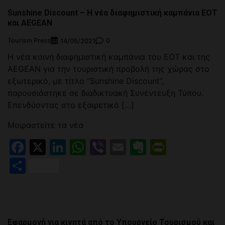
Sunshine Discount – Η νέα διαφημιστική καμπάνια ΕΟΤ
και AEGEAN
Tourism Press
0
14/05/2021
Η νέα κοινή διαφημιστική καμπάνια του ΕΟΤ και της
AEGEAN για την τουριστική προβολή της χώρας στο
εξωτερικό, με τίτλο “Sunshine Discount”,
παρουσιάστηκε σε διαδικτυακή Συνέντευξη Τύπου.
Επενδύοντας στο εξαιρετικό […]
Μοιραστείτε τα νέα
Facebook
X
LinkedIn
WhatsApp
Viber
Email
Evernote
PrintFr
Μοιραστείτε
Εφαρμογή για κινητά από το Υπουργείο Τουρισμού και