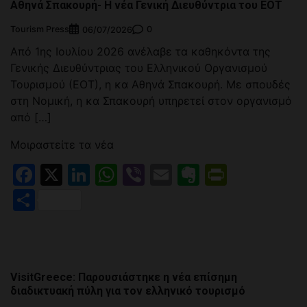
Αθηνά Σπακουρή- Η νέα Γενική Διευθύντρια του ΕΟΤ
Tourism Press
0
06/07/2026
Από 1ης Ιουλίου 2026 ανέλαβε τα καθηκόντα της
Γενικής Διευθύντριας του Ελληνικού Οργανισμού
Τουρισμού (ΕΟΤ), η κα Αθηνά Σπακουρή. Με σπουδές
στη Νομική, η κα Σπακουρή υπηρετεί στον οργανισμό
από […]
Μοιραστείτε τα νέα
Facebook
X
LinkedIn
WhatsApp
Viber
Email
Evernote
PrintFr
Μοιραστείτε
VisitGreece: Παρουσιάστηκε η νέα επίσημη
διαδικτυακή πύλη για τον ελληνικό τουρισμό