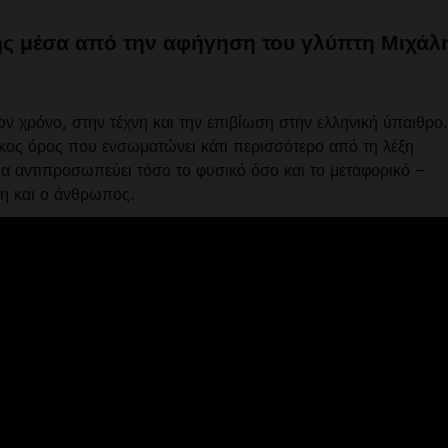
ς μέσα από την αφήγηση του γλύπτη Μιχάλ
τον χρόνο, στην τέχνη και την επιβίωση στην ελληνική ύπαιθρο
άτικος όρος που ενσωματώνει κάτι περισσότερο από τη λέξη
α αντιπροσωπεύει τόσο το φυσικό όσο και το μεταφορικό –
ση και ο άνθρωπος.