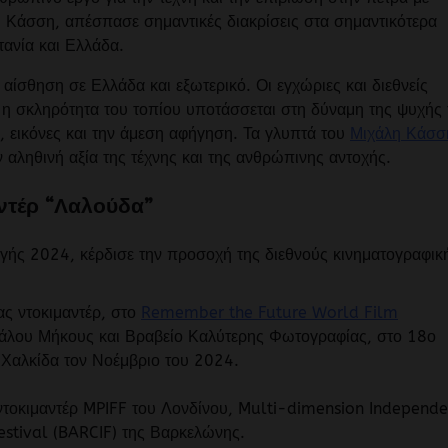
 Κάσση, απέσπασε σημαντικές διακρίσεις στα σημαντικότερα
τανία και Ελλάδα.
 αίσθηση σε Ελλάδα και εξωτερικό. Οι εγχώριες και διεθνείς
 η σκληρότητα του τοπίου υποτάσσεται στη δύναμη της ψυχής 
, εικόνες και την άμεση αφήγηση. Τα γλυπτά του
Μιχάλη Κάσσ
ν αληθινή αξία της τέχνης και της ανθρώπινης αντοχής.
αντέρ “Λαλούδα”
ωγής 2024, κέρδισε την προσοχή της διεθνούς κινηματογραφικ
ς ντοκιμαντέρ, στο
Remember the Future World Film
γάλου Μήκους και Βραβείο Καλύτερης Φωτογραφίας, στο 18ο
 Χαλκίδα τον Νοέμβριο του 2024.
 ντοκιμαντέρ MPIFF του Λονδίνου, Multi-dimension Independe
estival (BARCIF) της Βαρκελώνης.