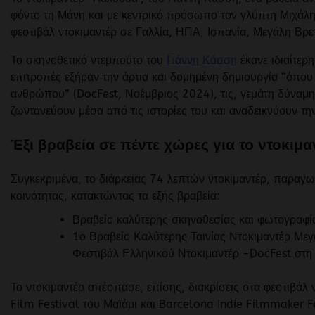
φόντο τη Μάνη και με κεντρικό πρόσωπο τον γλύπτη Μιχάλη
φεστιβάλ ντοκιμαντέρ σε Γαλλία, ΗΠΑ, Ισπανία, Μεγάλη Βρε
Το σκηνοθετικό ντεμπούτο του
Γιάννη Κάσση
έκανε ιδιαίτερη
επιτροπές εξήραν την άρτια και δομημένη δημιουργία “όπου
ανθρώπου” (DocFest, Νοέμβριος 2024), τις, γεμάτη δύναμη
ζωντανεύουν μέσα από τις ιστορίες του και αναδεικνύουν τη
Έξι βραβεία σε πέντε χώρες για το ντοκιμ
Συγκεκριμένα, το διάρκειας 74 λεπτών ντοκιμαντέρ, παραγ
κοινότητας, κατακτώντας τα εξής βραβεία:
Βραβείο καλύτερης σκηνοθεσίας και φωτογραφία
1ο Βραβείο Καλύτερης Ταινίας Ντοκιμαντέρ Με
Φεστιβάλ Ελληνικού Ντοκιμαντέρ -DocFest στη
Το ντοκιμαντέρ απέσπασε, επίσης, διακρίσεις στα φεστιβάλ
Film Festival του Μαϊάμι και Barcelona Indie Filmmaker F