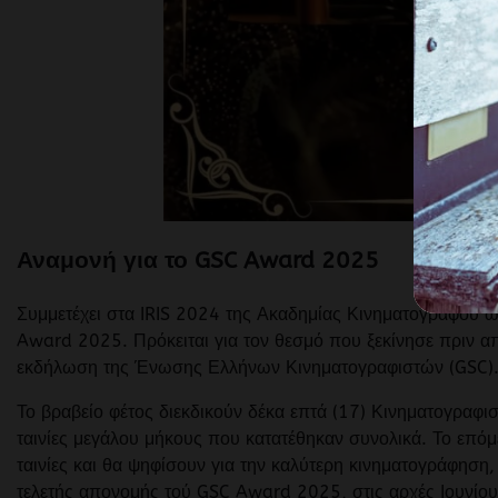
Αναμονή για το GSC Award 2025
Συμμετέχει στα IRIS 2024 της Ακαδημίας Κινηματογράφου ω
Award 2025. Πρόκειται για τον θεσμό που ξεκίνησε πριν από
εκδήλωση της Ένωσης Ελλήνων Κινηματογραφιστών (GSC)
Το βραβείο φέτος διεκδικούν δέκα επτά (17) Κινηματογραφισ
ταινίες μεγάλου μήκους που κατατέθηκαν συνολικά. Το επό
ταινίες και θα ψηφίσουν για την καλύτερη κινηματογράφηση,
τελετής απονομής τού GSC Award 2025, στις αρχές Ιουνίου