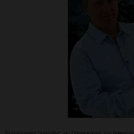
Το ντοκιμαντέρ “Λαλούδα”, του Γιάννη Κάσση, ένα βαθειά αν