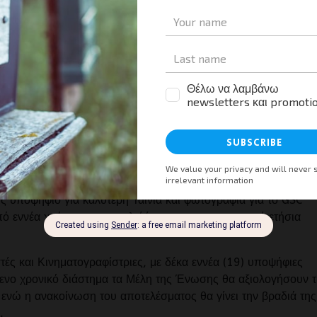
ς υποψήφιο για καλύτερη Ταινία και φωτογραφία για το GSC
 εννέα χρόνια και αποτελεί ίσως την πιο σημαντική ετήσια
.
τές και Κινηματογραφίστριες, με δέκα εννέα (19) υποψήφιες
μενο χρονικό διάστημα τα Μέλη της Ένωσης θα αξιολογήσουν τ
 ενώ η ανακοίνωση του αποτελέσματος θα γίνει την βραδιά της
.