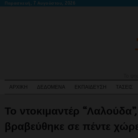
Skip
Παρασκευή, 7 Αυγούστου, 2026
to
content
Το ψηφ
ΑΡΧΙΚΉ
ΔΕΔΟΜΈΝΑ
ΕΚΠΑΊΔΕΥΣΗ
ΤΆΣΕΙΣ
Το ντοκιμαντέρ “Λαλούδα”
βραβεύθηκε σε πέντε χώρ