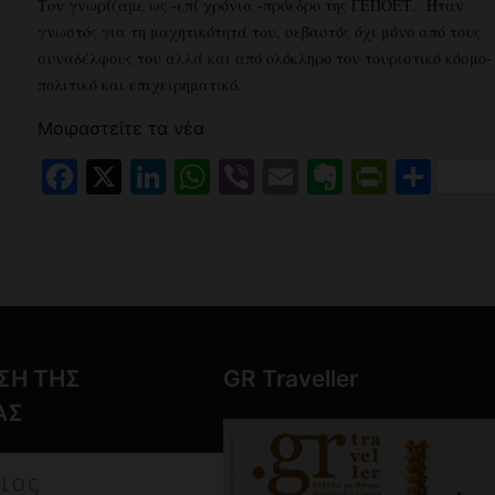
Τον γνωρίζαμε ως -επί χρόνια -πρόεδρο της ΓΕΠΟΕΤ. Ήταν
γνωστός για τη μαχητικότητά του, σεβαστός όχι μόνο από τους
συναδέλφους του αλλά και από ολόκληρο τον τουριστικό κόσμο-
πολιτικό και επιχειρηματικό.
Μοιραστείτε τα νέα
iendly
αστείτε
Facebook
X
LinkedIn
WhatsApp
Viber
Email
Evernote
PrintF
Μοι
ΣΗ ΤΗΣ
GR Traveller
ΑΣ