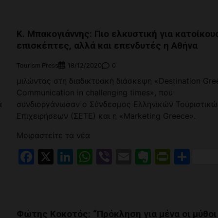
Κ. Μπακογιάννης: Πιο ελκυστική για κατοίκου
επισκέπτες, αλλά και επενδυτές η Αθήνα
Tourism Press
0
18/12/2020
υ
μιλώντας στη διαδικτυακή διάσκεψη «Destination Gre
Communication in challenging times», που
α
συνδιοργάνωσαν ο Σύνδεσμος Ελληνικών Τουριστικώ
Επιχειρήσεων (ΣΕΤΕ) και η «Marketing Greece».
Μοιραστείτε τα νέα
iendly
αστείτε
Facebook
X
LinkedIn
WhatsApp
Viber
Email
Evernote
PrintF
Μοι
Φώτης Κοκοτός: “Πρόκληση για μένα οι μύθοι