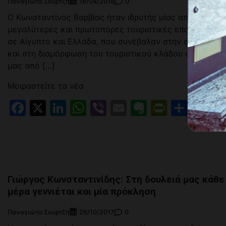
Παναγιώτα Σουρτζή
0
18/04/2018
Ο Κωνσταντίνος Βαρβίας ήταν ιδρυτής μίας από τις
μεγαλύτερες και πρωτοπόρες τουριστικές επιχειρήσεις
σε Αίγυπτο και Ελλάδα, που συνέβαλαν στην ανάπτυξη
και στη διαμόρφωση του τουριστικού κλάδου στη χώρα
μας από […]
Μοιραστείτε τα νέα
Facebook
X
LinkedIn
WhatsApp
Viber
Email
Evernote
PrintFr
Μοιρ
Γιώργος Κωνσταντινίδης: Στη δουλειά μας κάθε
μέρα γεννιέται και μία πρόκληση
Παναγιώτα Σουρτζή
0
26/10/2017