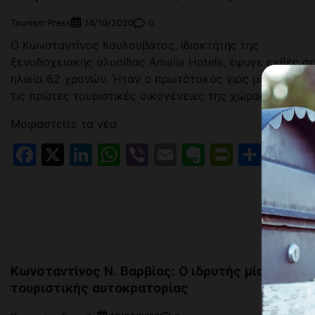
Tourism Press
0
14/10/2020
Ο Κωνσταντίνος Κουλουβάτος, ιδιοκτήτης της
ξενοδοχειακής αλυσίδας Amalia Hotels, έφυγε εχθές σ
ηλικία 62 χρονών. Ήταν ο πρωτότοκος γιος μίας από
τις πρώτες τουριστικές οικογένειες της χώρας μας.
Μοιραστείτε τα νέα
Facebook
X
LinkedIn
WhatsApp
Viber
Email
Evernote
PrintFr
Μοιρ
Κωνσταντίνος Ν. Βαρβίας: Ο ιδρυτής μίας
τουριστικής αυτοκρατορίας