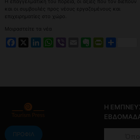
Η επαγγελματική του πορεία, οι αξίες που τον διέπουν
και οι συμβουλές προς νέους εργαζομένους και
επιχειρηματίες στο χώρο.
Μοιραστείτε τα νέα
Facebook
X
LinkedIn
WhatsApp
Viber
Email
Evernote
PrintFr
Μοιρ
Η ΕΜΠΝΕΥ
ΕΒΔΟΜΑΔ
ΠΡΟΦΙΛ