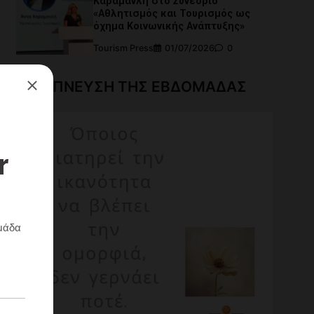
Καραμανλή στο Συνέδριο
«Αθλητισμός και Τουρισμός ως
όχημα Κοινωνικής Ανάπτυξης»
Tourism Press
01/07/2026
0
Η ΕΜΠΝΕΥΣΗ ΤΗΣ ΕΒΔΟΜΑΔΑΣ
ας
riendly
ραστείτε