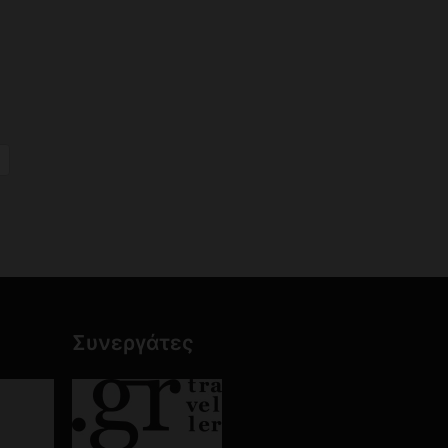
riendly
ραστείτε
Συνεργάτες