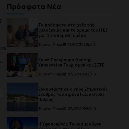
Πρόσφατα Νέα
ς
Τα πρόσφατα στοιχεία της
φιλοξενίας και το όραμα του ΙΤΕΠ
για την επόμενη ημέρα
Tourism Press
13/07/2026
0
ece
Κοινό Πρόγραμμα Δράσης
ν
Υπουργείου Τουρισμού και ΣΕΤΕ
Tourism Press
07/07/2026
0
riendly
ραστείτε
Εγκαινιάστηκε ο νέος Επιβατικός
Σταθμός του λιμένα Γαΐου στους
Παξούς
Tourism Press
07/07/2026
0
Η Υφυπουργός Τουρισμού Άννα