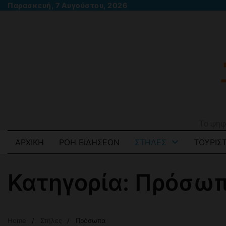
Skip
Παρασκευή, 7 Αυγούστου, 2026
to
content
Το ψηφ
ΑΡΧΙΚΉ
ΡΟΉ ΕΙΔΉΣΕΩΝ
ΣΤΉΛΕΣ
ΤΟΥΡΙΣΤ
Κατηγορία:
Πρόσω
Home
Στήλες
Πρόσωπα