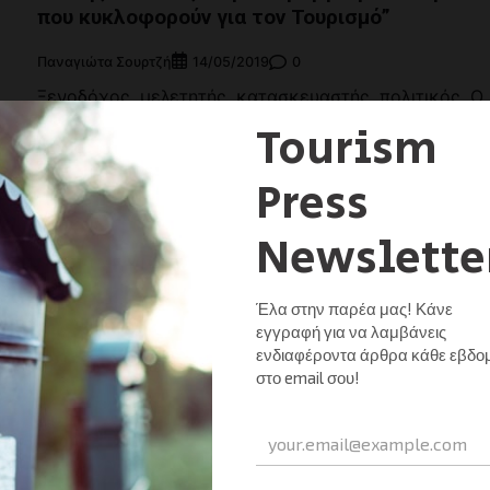
που κυκλοφορούν για τον Τουρισμό”
Παναγιώτα Σουρτζή
0
14/05/2019
ε
Ξενοδόχος, μελετητής, κατασκευαστής, πολιτικός. Ο
Φώτης Κοκοτός, της γνωστής οικογενείας που έκανε
την Ελούντα και τον Άγιο Νικόλαο διεθνή πολυτελή
τουριστικό προορισμό ήδη από τις αρχές της δεκαετί
του 1960, […]
iendly
αστείτε
Μοιραστείτε τα νέα
Facebook
X
LinkedIn
WhatsApp
Viber
Email
Evernote
PrintF
Μοι
Αλέξανδρος Βασιλικός: “Πρόκληση είναι να
λύσεις τα αυτονόητα”