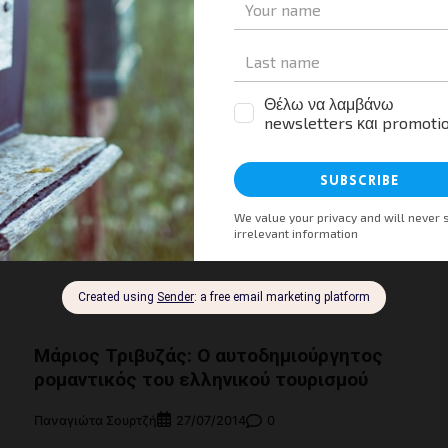
Παναγιώτα Σουρτζή
0
01/03/2018
Ο νέος Πρόεδρος του Ξενοδοχειακού Επιμελητηρίου
Ελλάδος, ανήκει, παρά το νεαρό της ηλικίας του, στο
πλέον καταξιωμένους τουριστικούς επιχειρηματίες τ
χώρας και με ενεργή παρουσία στα κοινά του κλάδο
την τελευταία και πλέον δεκαετία. Πιστεύει στην σκλ
δουλειά, στις συνεργασίες και την καινοτομία.
Μοιραστείτε τα νέα
iendly
αστείτε
Facebook
X
LinkedIn
WhatsApp
Viber
Email
Evernote
PrintF
Μοι
Μάριος Τριβυζάς: Ο αυτοδημιούργητος
ρομαντικός του ελληνικού τουρισμού
Παναγιώτα Σουρτζή
0
27/07/2014