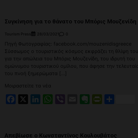
Συγκίνηση για το θάνατο του Μπόρις Μουζενίδη
Tourism Press
0
28/03/2021
Πηγή Φωτογραφίας: facebook.com/mouzenidisgreece
Σύσσωμος ο τουριστικός κόσμος εκφράζει τη θλίψη το
για την απώλεια του Μπόρις Μουζενίδη, του ιδρυτή του
ομώνυμου τουριστικού ομίλου, που άφησε την τελευταί
του πνοή ξημερώματα […]
Μοιραστείτε τα νέα
Facebook
X
LinkedIn
WhatsApp
Viber
Email
Evernote
PrintFr
Μοιρ
Απεβίωσε ο Κωνσταντίνος Κουλουβάτος