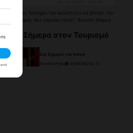
"Όποιος διατηρεί την ικανότητα να βλέπει την
υς
ομορφιά, δεν γερνάει ποτέ", Φραντς Κάφκα
ης
υ
Σαν Σήμερα στον Τουρισμό
ηρή
Σαν Σήμερα τον Ιούνιο
Tourism Press
01/06/2025
0
riendly
ραστείτε